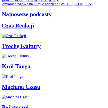
Zmiany drogowe na ulicy Andersena [WIDEO, ZDJĘCIA]
Najnowsze podcasty
Czas Reakcji
Trochę Kultury
Król Tanga
Machina Czasu
Pożyteczni