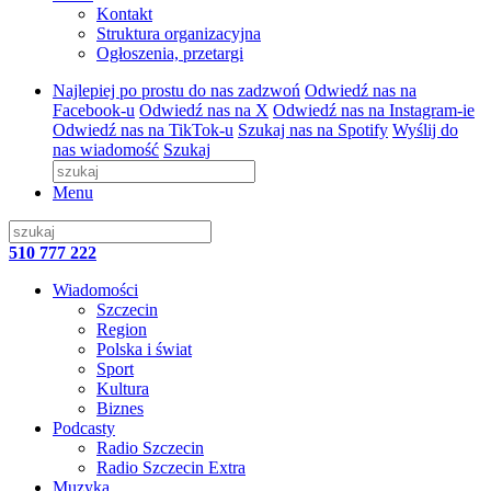
Kontakt
Struktura organizacyjna
Ogłoszenia, przetargi
Najlepiej po prostu do nas zadzwoń
Odwiedź nas na
Facebook-u
Odwiedź nas na X
Odwiedź nas na Instagram-ie
Odwiedź nas na TikTok-u
Szukaj nas na Spotify
Wyślij do
nas wiadomość
Szukaj
Menu
510 777 222
Wiadomości
Szczecin
Region
Polska i świat
Sport
Kultura
Biznes
Podcasty
Radio Szczecin
Radio Szczecin Extra
Muzyka