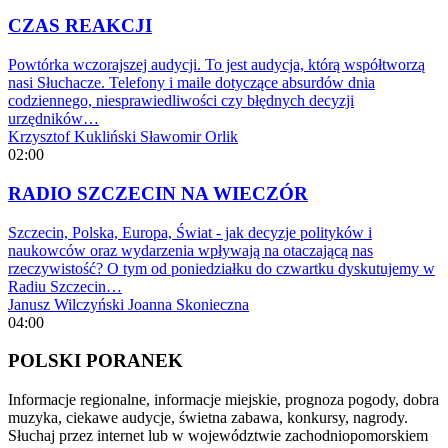
CZAS REAKCJI
Powtórka wczorajszej audycji. To jest audycja, którą współtworzą
nasi Słuchacze. Telefony i maile dotyczące absurdów dnia
codziennego, niesprawiedliwości czy błędnych decyzji
urzędników…
Krzysztof Kukliński
Sławomir Orlik
02:00
RADIO SZCZECIN NA WIECZÓR
Szczecin, Polska, Europa, Świat - jak decyzje polityków i
naukowców oraz wydarzenia wpływają na otaczającą nas
rzeczywistość? O tym od poniedziałku do czwartku dyskutujemy w
Radiu Szczecin…
Janusz Wilczyński
Joanna Skonieczna
04:00
POLSKI PORANEK
Informacje regionalne, informacje miejskie, prognoza pogody, dobra
muzyka, ciekawe audycje, świetna zabawa, konkursy, nagrody.
Słuchaj przez internet lub w województwie zachodniopomorskiem