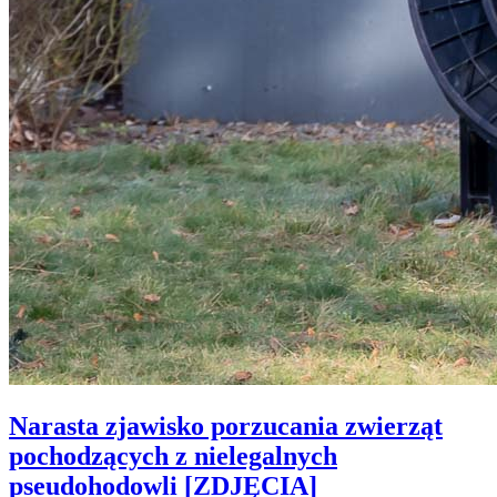
Narasta zjawisko porzucania zwierząt
pochodzących z nielegalnych
pseudohodowli [ZDJĘCIA]