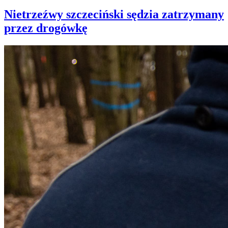
Nietrzeźwy szczeciński sędzia zatrzymany
przez drogówkę