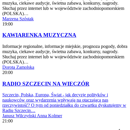
muzyka, ciekawe audycje, świetna zabawa, konkursy, nagrody.
Słuchaj przez internet lub w województwie zachodniopomorskiem
(POLSKA)…
Marzena Szóstak
19:00
KAWIARENKA MUZYCZNA
Informacje regionalne, informacje miejskie, prognoza pogody, dobra
muzyka, ciekawe audycje, świetna zabawa, konkursy, nagrody.
Słuchaj przez internet lub w województwie zachodniopomorskiem
(POLSKA)…
Dorota Zamolska
20:00
RADIO SZCZECIN NA WIECZÓR
Szczecin, Polska, Europa, Świat - jak decyzje polityków i
naukowców oraz wydarzenia wpływają na otaczającą nas
rzeczywistość? O tym od poniedziałku do czwartku dyskutujemy w
Radiu Szczecin…
Janusz Wilczyński
Anna Kolmer
21:00