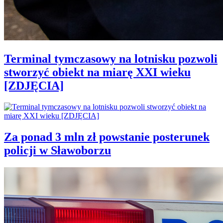
Terminal tymczasowy na lotnisku pozwoli
stworzyć obiekt na miarę XXI wieku
[ZDJĘCIA]
Za ponad 3 mln zł powstanie posterunek
policji w Sławoborzu