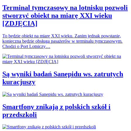
Terminal tymczasowy na lotnisku pozwoli
stworzyć obiekt na miarę XXI wieku
[ZDJĘCIA]
To będzie obiekt na miarę XXI wieku. Zanim jednak powstanie,
konieczna będzie obsługa pasażerów w terminalu tymczasowym.
Chodzi o Port Lotniczy…
Są wyniki badań Sanepidu ws. zatrutych
kuracjuszy
Smartfony znikają z polskich szkół i
przedszkoli