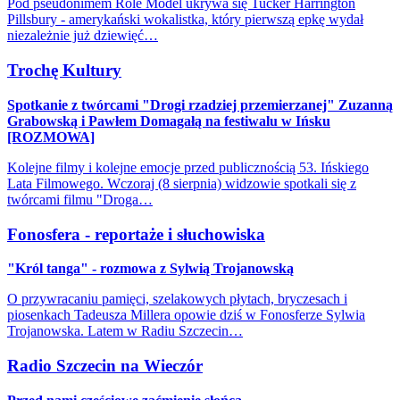
Pod pseudonimem Role Model ukrywa się Tucker Harrington
Pillsbury - amerykański wokalistka, który pierwszą epkę wydał
niezależnie już dziewięć…
Trochę Kultury
Spotkanie z twórcami "Drogi rzadziej przemierzanej" Zuzanną
Grabowską i Pawłem Domagałą na festiwalu w Ińsku
[ROZMOWA]
Kolejne filmy i kolejne emocje przed publicznością 53. Ińskiego
Lata Filmowego. Wczoraj (8 sierpnia) widzowie spotkali się z
twórcami filmu "Droga…
Fonosfera - reportaże i słuchowiska
"Król tanga" - rozmowa z Sylwią Trojanowską
O przywracaniu pamięci, szelakowych płytach, bryczesach i
piosenkach Tadeusza Millera opowie dziś w Fonosferze Sylwia
Trojanowska. Latem w Radiu Szczecin…
Radio Szczecin na Wieczór