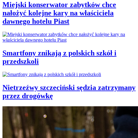
Miejski konserwator zabytków chce
nałożyć kolejne kary na właściciela
dawnego hotelu Piast
Smartfony znikają z polskich szkół i
przedszkoli
Nietrzeźwy szczeciński sędzia zatrzymany
przez drogówkę