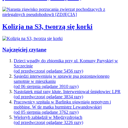
Kolizja na S3, tworzą się korki
Najczęściej czytane
Dzieci wpadły do zbiornika przy ul. Komuny Paryskiej w
Szczecinie
(od przedwczoraj oglądane 5456 razy)
Sąsiedzi interweniują w sprawie psa pozostawionego
samotnie w mieszkaniu
(od 06 sierpnia oglądane 3910 razy)
Nastolatek miał rany kłute. Interweniował śmigłowiec LPR
(od przedwczoraj oglądane 3834 razy)
Pracownicy szpitala w Barlinku ujawniają nepotyzm i
mobbing. W tle matka burmistrz Lewandowskiej
(od 05 sierpnia oglądane 3762 razy)
Wieloryb zabłądził w Międzyzdrojach
(od przedwczoraj oglądane 3226 razy)