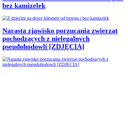
bez kamizelek
Narasta zjawisko porzucania zwierząt
pochodzących z nielegalnych
pseudohodowli [ZDJĘCIA]