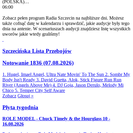
(POLSKA)…
06:00
Zobacz pełen program Radia Szczecin na najbliższe dni. Możesz
także cofnąć datę w kalendarzu i sprawdzić, jakie audycje były tego
dnia na antenie. W scenariuszach audycji znajdziesz listę wszystkich
uworów jakie wtedy graliśmy!
Szczecińska Lista Przebojów
Notowanie 1836 (07.08.2026)
1. Hugel, Imael Angel, Ultra Nate
Movin' To The Sun
2. Sombr
My
Body Isn't Ready
3. David Guetta, Alok, Stick Figure
Run Run
River (Angels Above Me)
4. DJ Goja, Jason Derulo, Melody
Mi
Chico
5. Temper City
Self Aware
Zobacz
Głosuj »
Płyta tygodnia
ROLE MODEL - Chuck Timely & the Hourglass 10 -
16.08.2026