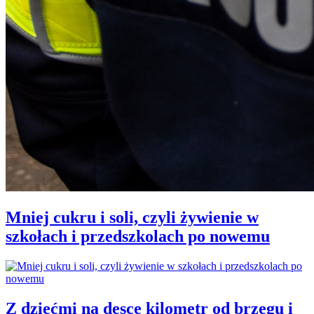
Mniej cukru i soli, czyli żywienie w
szkołach i przedszkolach po nowemu
Z dziećmi na desce kilometr od brzegu i