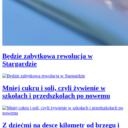
Będzie zabytkowa rewolucja w
Stargardzie
Mniej cukru i soli, czyli żywienie w
szkołach i przedszkolach po nowemu
Z dziećmi na desce kilometr od brzegu i