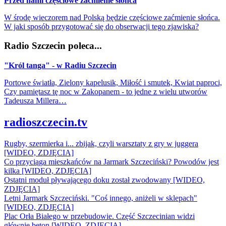
Przed nami częściowe zaćmienie słońca
W środę wieczorem nad Polską będzie częściowe zaćmienie słońca.
W jaki sposób przygotować się do obserwacji tego zjawiska?
Radio Szczecin poleca...
"Król tanga" - w Radiu Szczecin
Portowe światła, Zielony kapelusik, Miłość i smutek, Kwiat paproci,
Czy pamiętasz tę noc w Zakopanem - to jedne z wielu utworów
Tadeusza Millera…
radioszczecin.tv
Rugby, szermierka i... zbijak, czyli warsztaty z gry w juggera
[WIDEO, ZDJĘCIA]
Co przyciąga mieszkańców na Jarmark Szczeciński? Powodów jest
kilka [WIDEO, ZDJĘCIA]
Ostatni moduł pływającego doku został zwodowany [WIDEO,
ZDJĘCIA]
Letni Jarmark Szczeciński. "Coś innego, aniżeli w sklepach"
[WIDEO, ZDJĘCIA]
Plac Orła Białego w przebudowie. Część Szczecinian widzi
głównie beton [WIDEO, ZDJĘCIA]