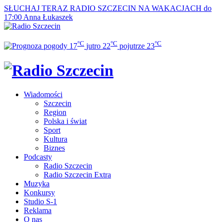
SŁUCHAJ TERAZ
RADIO SZCZECIN NA WAKACJACH do
17:00
Anna Łukaszek
°C
°C
°C
17
jutro
22
pojutrze
23
Wiadomości
Szczecin
Region
Polska i świat
Sport
Kultura
Biznes
Podcasty
Radio Szczecin
Radio Szczecin Extra
Muzyka
Konkursy
Studio S-1
Reklama
O nas