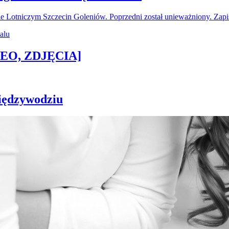
ie Lotniczym Szczecin Goleniów. Poprzedni został unieważniony. Za
IDEO, ZDJĘCIA]
iędzywodziu