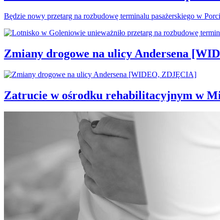
Będzie nowy przetarg na rozbudowę terminalu pasażerskiego w Porc
Zmiany drogowe na ulicy Andersena [W
Zatrucie w ośrodku rehabilitacyjnym w M