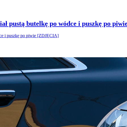
ał pustą butelkę po wódce i puszkę po piw