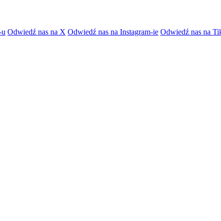
-u
Odwiedź nas na X
Odwiedź nas na Instagram-ie
Odwiedź nas na Ti