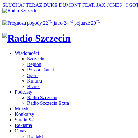
SŁUCHAJ TERAZ
DUKE DUMONT FEAT. JAX JONES - I GO
°C
°C
°C
22
jutro
24
pojutrze
29
Wiadomości
Szczecin
Region
Polska i świat
Sport
Kultura
Biznes
Podcasty
Radio Szczecin
Radio Szczecin Extra
Muzyka
Konkursy
Studio S-1
Reklama
O nas
Kontakt