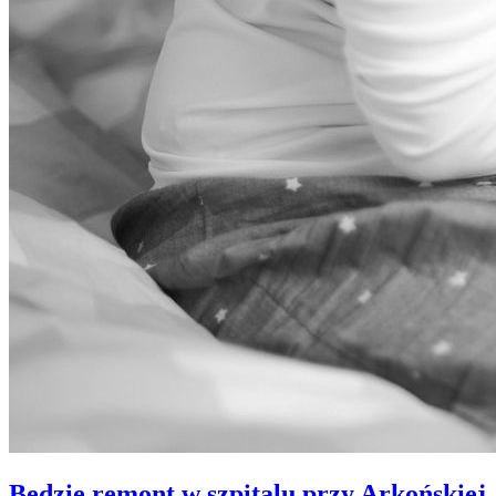
Będzie remont w szpitalu przy Arkońskiej