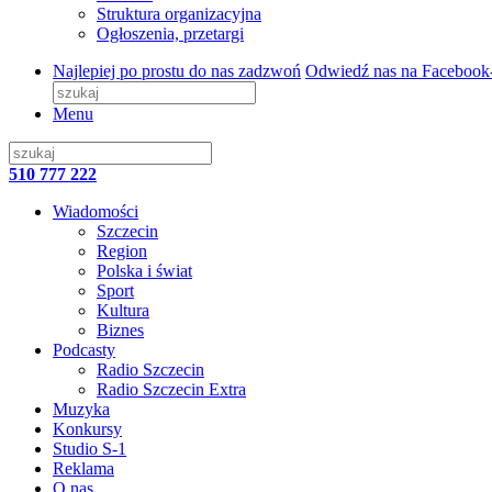
Struktura organizacyjna
Ogłoszenia, przetargi
Najlepiej po prostu do nas zadzwoń
Odwiedź nas na Facebook
Menu
510 777 222
Wiadomości
Szczecin
Region
Polska i świat
Sport
Kultura
Biznes
Podcasty
Radio Szczecin
Radio Szczecin Extra
Muzyka
Konkursy
Studio S-1
Reklama
O nas