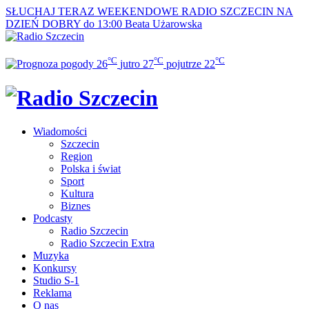
SŁUCHAJ TERAZ
WEEKENDOWE RADIO SZCZECIN NA
DZIEŃ DOBRY do 13:00
Beata Użarowska
°C
°C
°C
26
jutro
27
pojutrze
22
Wiadomości
Szczecin
Region
Polska i świat
Sport
Kultura
Biznes
Podcasty
Radio Szczecin
Radio Szczecin Extra
Muzyka
Konkursy
Studio S-1
Reklama
O nas