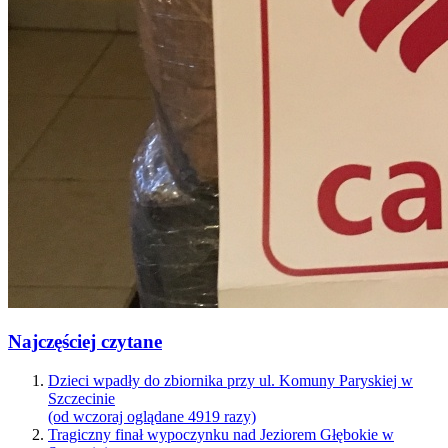
Najczęściej czytane
Dzieci wpadły do zbiornika przy ul. Komuny Paryskiej w
Szczecinie
(od wczoraj oglądane 4919 razy)
Tragiczny finał wypoczynku nad Jeziorem Głębokie w