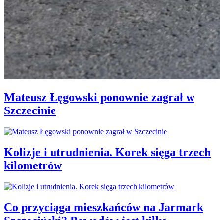
Mateusz Łęgowski ponownie zagrał w
Szczecinie
Kolizje i utrudnienia. Korek sięga trzech
kilometrów
Co przyciąga mieszkańców na Jarmark