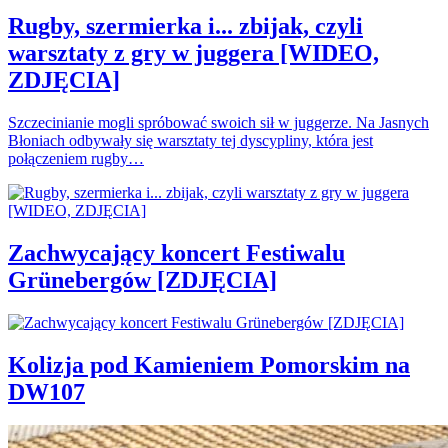
Rugby, szermierka i... zbijak, czyli
warsztaty z gry w juggera [WIDEO,
ZDJĘCIA]
Szczecinianie mogli spróbować swoich sił w juggerze. Na Jasnych
Błoniach odbywały się warsztaty tej dyscypliny, która jest
połączeniem rugby…
Zachwycający koncert Festiwalu
Grünebergów [ZDJĘCIA]
Kolizja pod Kamieniem Pomorskim na
DW107