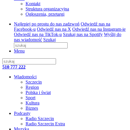
Kontakt
Struktura organizacyjna
Ogłoszenia, przetargi
Najlepiej po prostu do nas zadzwoń
Odwiedź nas na
Facebook-u
Odwiedź nas na X
Odwiedź nas na Instagram-ie
Odwiedź nas na TikTok-u
Szukaj nas na Spotify
Wyślij do
nas wiadomość
Szukaj
Menu
510 777 222
Wiadomości
Szczecin
Region
Polska i świat
Sport
Kultura
Biznes
Podcasty
Radio Szczecin
Radio Szczecin Extra
Muzyka