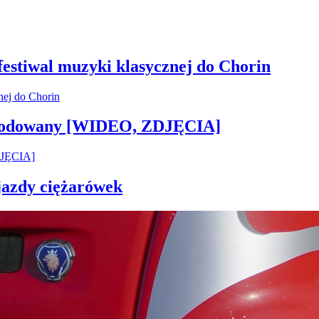
 festiwal muzyki klasycznej do Chorin
 zwodowany [WIDEO, ZDJĘCIA]
 jazdy ciężarówek