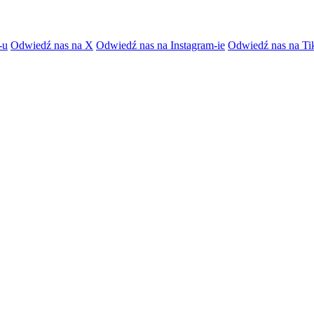
-u
Odwiedź nas na X
Odwiedź nas na Instagram-ie
Odwiedź nas na Ti