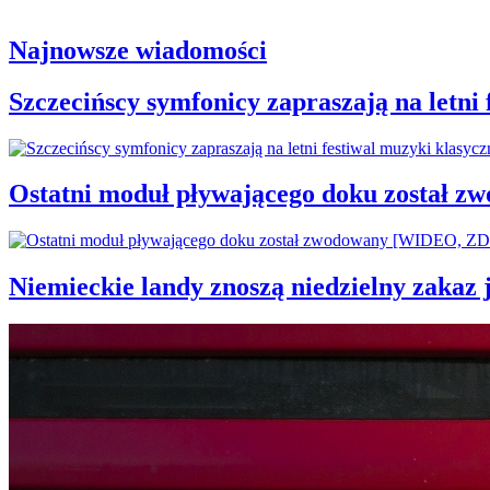
Najnowsze wiadomości
Szczecińscy symfonicy zapraszają na letni
Ostatni moduł pływającego doku został
Niemieckie landy znoszą niedzielny zakaz