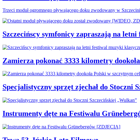
Trzeci moduł ogromnego pływającego doku zwodowany w Szczecinie
Szczecińscy symfonicy zapraszają na letni
Zamierza pokonać 3333 kilometry dookoła
Specjalistyczny sprzęt zjechał do Stoczni
Instrumenty dęte na Festiwalu Grüneber
Trwa 53. Ińskie Lato Filmowe