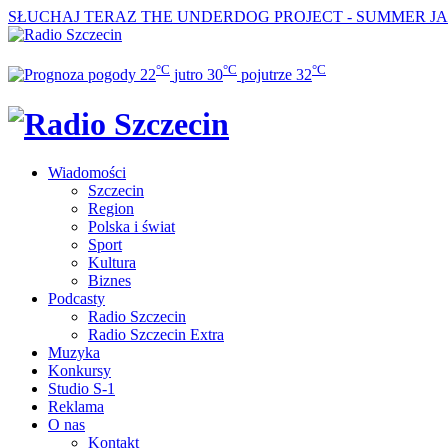
SŁUCHAJ TERAZ
THE UNDERDOG PROJECT - SUMMER J
°C
°C
°C
22
jutro
30
pojutrze
32
Wiadomości
Szczecin
Region
Polska i świat
Sport
Kultura
Biznes
Podcasty
Radio Szczecin
Radio Szczecin Extra
Muzyka
Konkursy
Studio S-1
Reklama
O nas
Kontakt