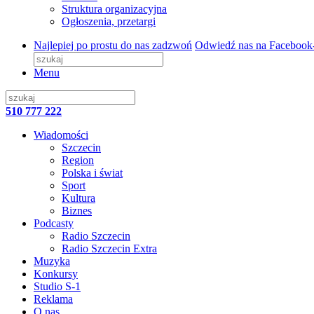
Struktura organizacyjna
Ogłoszenia, przetargi
Najlepiej po prostu do nas zadzwoń
Odwiedź nas na Facebook
Menu
510 777 222
Wiadomości
Szczecin
Region
Polska i świat
Sport
Kultura
Biznes
Podcasty
Radio Szczecin
Radio Szczecin Extra
Muzyka
Konkursy
Studio S-1
Reklama
O nas