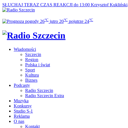
SŁUCHAJ TERAZ
CZAS REAKCJI do 13:00
Krzysztof Kukliński
°C
°C
°C
26
jutro
20
pojutrze
24
Wiadomości
Szczecin
Region
Polska i świat
Sport
Kultura
Biznes
Podcasty
Radio Szczecin
Radio Szczecin Extra
Muzyka
Konkursy
Studio S-1
Reklama
O nas
Kontakt