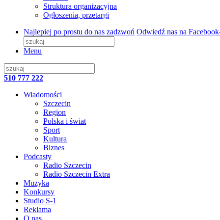
Struktura organizacyjna
Ogłoszenia, przetargi
Najlepiej po prostu do nas zadzwoń
Odwiedź nas na Facebook
Menu
510 777 222
Wiadomości
Szczecin
Region
Polska i świat
Sport
Kultura
Biznes
Podcasty
Radio Szczecin
Radio Szczecin Extra
Muzyka
Konkursy
Studio S-1
Reklama
O nas