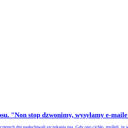
su. "Non stop dzwonimy, wysyłamy e-maile
czterech dni nasłuchiwali szczekania psa. Gdy ono cichło, myśleli, że