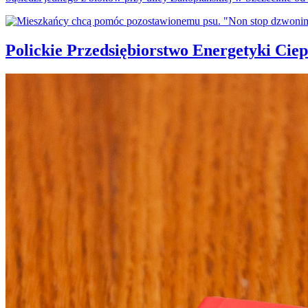
Polickie Przedsiębiorstwo Energetyki Cie