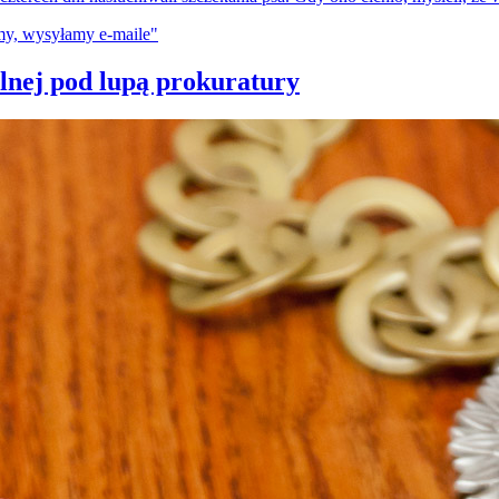
plnej pod lupą prokuratury