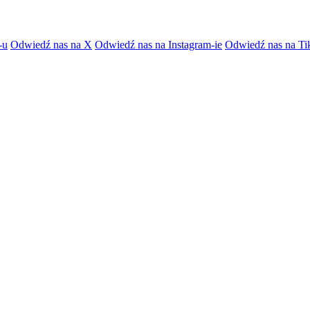
-u
Odwiedź nas na X
Odwiedź nas na Instagram-ie
Odwiedź nas na Ti