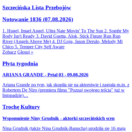
Szczecińska Lista Przebojów
Notowanie 1836 (07.08.2026)
1. Hugel, Imael Angel, Ultra Nate
Movin' To The Sun
2. Sombr
My
Body Isn't Ready
3. David Guetta, Alok, Stick Figure
Run Run
River (Angels Above Me)
4. DJ Goja, Jason Derulo, Melody
Mi
Chico
5. Temper City
Self Aware
Zobacz
Głosuj »
Płyta tygodnia
ARIANA GRANDE - Petal 03 - 09.08.2026
Ariana Grande po tym, jak skupiła się na aktorstwie i zagrała m.in. z
Robertem De Niro (premiera filmu "Poznaj swojego teścia" już w
listopadzie)…
Trochę Kultury
Wspomnienie Niny Grudnik - aktorki szczecińskich scen
Nina Grudnik (także Nina Grudnik-Banucha) urodziła się 16 maja