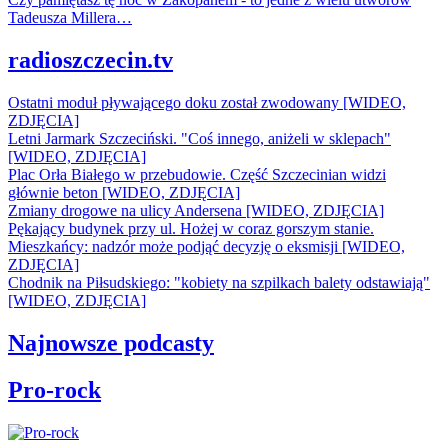
Tadeusza Millera…
radioszczecin.tv
Ostatni moduł pływającego doku został zwodowany [WIDEO,
ZDJĘCIA]
Letni Jarmark Szczeciński. "Coś innego, aniżeli w sklepach"
[WIDEO, ZDJĘCIA]
Plac Orła Białego w przebudowie. Część Szczecinian widzi
głównie beton [WIDEO, ZDJĘCIA]
Zmiany drogowe na ulicy Andersena [WIDEO, ZDJĘCIA]
Pękający budynek przy ul. Hożej w coraz gorszym stanie.
Mieszkańcy: nadzór może podjąć decyzję o eksmisji [WIDEO,
ZDJĘCIA]
Chodnik na Piłsudskiego: "kobiety na szpilkach balety odstawiają"
[WIDEO, ZDJĘCIA]
Najnowsze podcasty
Pro-rock