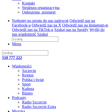
Kontakt
Struktura organizacyjna
Ogłoszenia, przetargi
Najlepiej po prostu do nas zadzwoń
Odwiedź nas na
Facebook-u
Odwiedź nas na X
Odwiedź nas na Instagram-ie
Odwiedź nas na TikTok-u
Szukaj nas na Spotify
Wyślij do
nas wiadomość
Szukaj
Menu
510 777 222
Wiadomości
Szczecin
Region
Polska i świat
Sport
Kultura
Biznes
Podcasty
Radio Szczecin
Radio Szczecin Extra
Muzyka