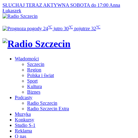
SŁUCHAJ TERAZ
AKTYWNA SOBOTA do 17:00
Anna
Łukaszek
°C
°C
°C
24
jutro
30
pojutrze
32
Wiadomości
Szczecin
Region
Polska i świat
Sport
Kultura
Biznes
Podcasty
Radio Szczecin
Radio Szczecin Extra
Muzyka
Konkursy
Studio S-1
Reklama
O nas