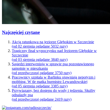
Najczęściej czytane
Akcja ratunkowa na jeziorze Głębokim w Szczecinie
(od 02 sierpnia oglądane 5032 razy)
Tragiczny finał wypoczynku nad Jeziorem Głębokie w
Szczecinie
(od 03 sierpnia oglądane 3840 razy)
Sąsiedzi interweniują w sprawie psa pozostawionego
samotnie w mieszkaniu
(od przedwczoraj oglądane 3750 razy)
Pracownicy szpitala w Barlinku ujawniają nepotyzm i
mobbing. W tle matka burmistrz Lewandowskiej
(od 05 sierpnia oglądane 3385 razy)
Przywiązany, bez dostępu do wody i jedzenia. Służby
odnalazły psa
(od przedwczoraj oglądane 2419 razy)