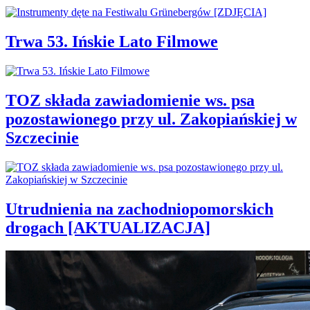
Trwa 53. Ińskie Lato Filmowe
TOZ składa zawiadomienie ws. psa
pozostawionego przy ul. Zakopiańskiej w
Szczecinie
Utrudnienia na zachodniopomorskich
drogach [AKTUALIZACJA]