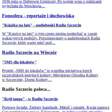
1936 roku w Dąbrowie Górniczej. Po wojnie wraz z rodzicami
wyjechała do Wrocławia…
Fonosfera - reportaże i słuchowiska
"Książka na lato" - audiobooki Radia Szczecin
W "Książce na lato" o tym czego można posłuchać w czasie
wakacyjnych podróży. Porozmawiamy o audiobookach Radia
Szczecin, które warto mieć pod…
Radio Szczecin na Wieczór
"SMS dla lokalsów"
Projekt „SMS do lokalsów” to wspólna inicjatywa trzech
szczecińskich instytucji kultury: Miejskiego Ośrodka Kultury
w Szczecinie, Domu Kultury…
Radio Szczecin poleca...
"Król tanga" - w Radiu Szczecin
Portowe światła, Zielony kapelusik, Miłość i smutek, Kwiat paproci,
Czy pamiętasz tę noc w Zakopanem - to jedne z wielu utworów