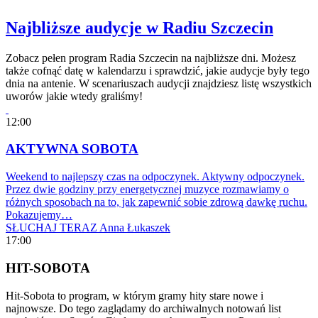
Najbliższe audycje w Radiu Szczecin
Zobacz pełen program Radia Szczecin na najbliższe dni. Możesz
także cofnąć datę w kalendarzu i sprawdzić, jakie audycje były tego
dnia na antenie. W scenariuszach audycji znajdziesz listę wszystkich
uworów jakie wtedy graliśmy!
12:00
AKTYWNA SOBOTA
Weekend to najlepszy czas na odpoczynek. Aktywny odpoczynek.
Przez dwie godziny przy energetycznej muzyce rozmawiamy o
różnych sposobach na to, jak zapewnić sobie zdrową dawkę ruchu.
Pokazujemy…
SŁUCHAJ TERAZ
Anna Łukaszek
17:00
HIT-SOBOTA
Hit-Sobota to program, w którym gramy hity stare nowe i
najnowsze. Do tego zaglądamy do archiwalnych notowań list