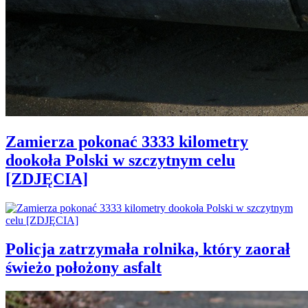
Zamierza pokonać 3333 kilometry
dookoła Polski w szczytnym celu
[ZDJĘCIA]
Policja zatrzymała rolnika, który zaorał
świeżo położony asfalt