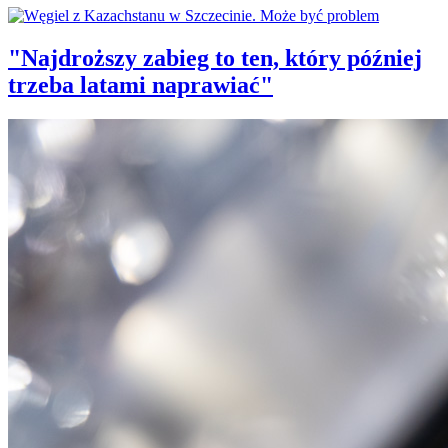
"Najdroższy zabieg to ten, który później
trzeba latami naprawiać"