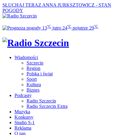
SŁUCHAJ TERAZ
ANNA JURKSZTOWICZ - STAN
POGODY
°C
°C
°C
13
jutro
24
pojutrze
29
Wiadomości
Szczecin
Region
Polska i świat
Sport
Kultura
Biznes
Podcasty
Radio Szczecin
Radio Szczecin Extra
Muzyka
Konkursy
Studio S-1
Reklama
O nas