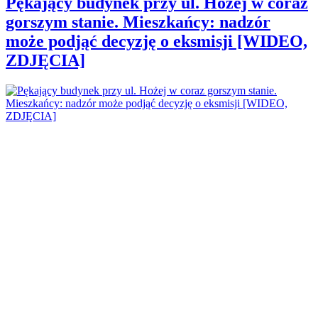
Pękający budynek przy ul. Hożej w coraz
gorszym stanie. Mieszkańcy: nadzór
może podjąć decyzję o eksmisji [WIDEO,
ZDJĘCIA]