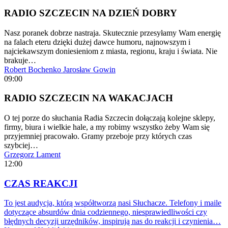
RADIO SZCZECIN NA DZIEŃ DOBRY
Nasz poranek dobrze nastraja. Skutecznie przesyłamy Wam energię
na falach eteru dzięki dużej dawce humoru, najnowszym i
najciekawszym doniesieniom z miasta, regionu, kraju i świata. Nie
brakuje…
Robert Bochenko
Jarosław Gowin
09:00
RADIO SZCZECIN NA WAKACJACH
O tej porze do słuchania Radia Szczecin dołączają kolejne sklepy,
firmy, biura i wielkie hale, a my robimy wszystko żeby Wam się
przyjemniej pracowało. Gramy przeboje przy których czas
szybciej…
Grzegorz Lament
12:00
CZAS REAKCJI
To jest audycja, którą współtworzą nasi Słuchacze. Telefony i maile
dotyczące absurdów dnia codziennego, niesprawiedliwości czy
błędnych decyzji urzędników, inspirują nas do reakcji i czynienia…