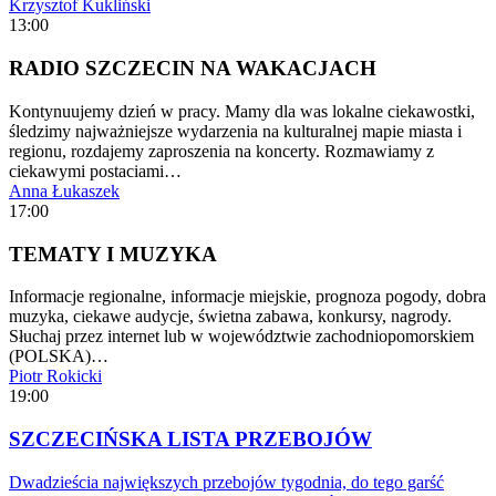
Krzysztof Kukliński
13:00
RADIO SZCZECIN NA WAKACJACH
Kontynuujemy dzień w pracy. Mamy dla was lokalne ciekawostki,
śledzimy najważniejsze wydarzenia na kulturalnej mapie miasta i
regionu, rozdajemy zaproszenia na koncerty. Rozmawiamy z
ciekawymi postaciami…
Anna Łukaszek
17:00
TEMATY I MUZYKA
Informacje regionalne, informacje miejskie, prognoza pogody, dobra
muzyka, ciekawe audycje, świetna zabawa, konkursy, nagrody.
Słuchaj przez internet lub w województwie zachodniopomorskiem
(POLSKA)…
Piotr Rokicki
19:00
SZCZECIŃSKA LISTA PRZEBOJÓW
Dwadzieścia największych przebojów tygodnia, do tego garść