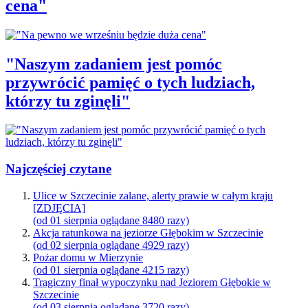
cena"
"Naszym zadaniem jest pomóc
przywrócić pamięć o tych ludziach,
którzy tu zginęli"
Najczęściej czytane
Ulice w Szczecinie zalane, alerty prawie w całym kraju
[ZDJĘCIA]
(od 01 sierpnia oglądane 8480 razy)
Akcja ratunkowa na jeziorze Głębokim w Szczecinie
(od 02 sierpnia oglądane 4929 razy)
Pożar domu w Mierzynie
(od 01 sierpnia oglądane 4215 razy)
Tragiczny finał wypoczynku nad Jeziorem Głębokie w
Szczecinie
(od 03 sierpnia oglądane 3720 razy)