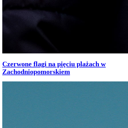
Czerwone flagi na pięciu plażach w
Zachodniopomorskiem