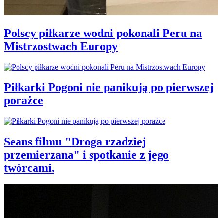
Polscy piłkarze wodni pokonali Peru na
Mistrzostwach Europy
Piłkarki Pogoni nie panikują po pierwszej
porażce
Seans filmu "Droga rzadziej
przemierzana" i spotkanie z jego
twórcami.