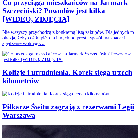
Co przyciąga mieszkańców na Jarmark
Szczeciński? Powodów jest kilka
[WIDEO, ZDJĘCIA]
Nie wszyscy przychodzą z konkretną listą zakupów. Dla jednych to
okazja, żeby coś kupić, dla innych po prostu sposób na spacer i
spędzenie wolnego…
Kolizje i utrudnienia. Korek sięga trzech
kilometrów
Piłkarze Świtu zagrają z rezerwami Legii
Warszawa