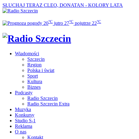
SŁUCHAJ TERAZ
CLEO, DONATAN - KOLORY LATA
°C
°C
°C
20
jutro
27
pojutrze
22
Wiadomości
Szczecin
Region
Polska i świat
Sport
Kultura
Biznes
Podcasty
Radio Szczecin
Radio Szczecin Extra
Muzyka
Konkursy
Studio S-1
Reklama
O nas
Kontakt