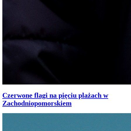
Czerwone flagi na pięciu plażach w
Zachodniopomorskiem