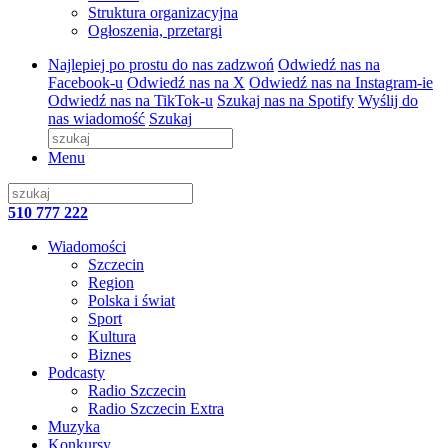
Struktura organizacyjna
Ogłoszenia, przetargi
Najlepiej po prostu do nas zadzwoń
Odwiedź nas na
Facebook-u
Odwiedź nas na X
Odwiedź nas na Instagram-ie
Odwiedź nas na TikTok-u
Szukaj nas na Spotify
Wyślij do
nas wiadomość
Szukaj
Menu
510 777 222
Wiadomości
Szczecin
Region
Polska i świat
Sport
Kultura
Biznes
Podcasty
Radio Szczecin
Radio Szczecin Extra
Muzyka
Konkursy