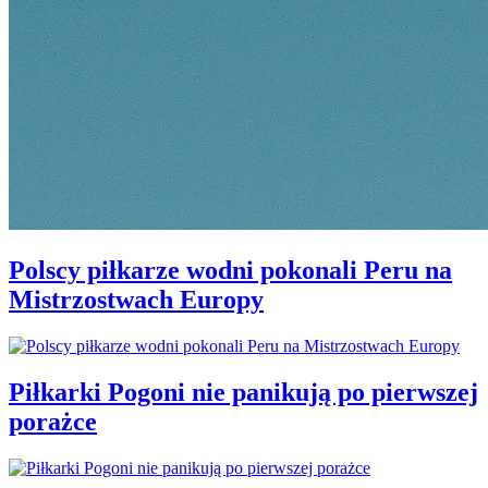
Polscy piłkarze wodni pokonali Peru na
Mistrzostwach Europy
Piłkarki Pogoni nie panikują po pierwszej
porażce