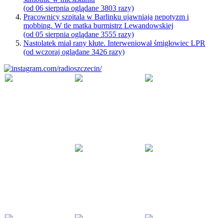
(od 06 sierpnia oglądane 3803 razy)
Pracownicy szpitala w Barlinku ujawniają nepotyzm i
mobbing. W tle matka burmistrz Lewandowskiej
(od 05 sierpnia oglądane 3555 razy)
Nastolatek miał rany kłute. Interweniował śmigłowiec LPR
(od wczoraj oglądane 3426 razy)