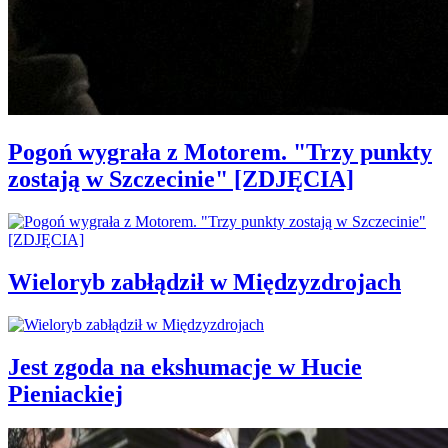
Pogoń wygrała z Motorem. "Trzy punkty
zostają w Szczecinie" [ZDJĘCIA]
Wieloryb zabłądził w Międzyzdrojach
Jest zgoda na ekshumacje w Hucie
Pieniackiej