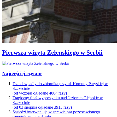
Pierwsza wizyta Zełenskiego w Serbii
Najczęściej czytane
Dzieci wpadły do zbiornika przy ul. Komuny Paryskiej w
Szczecinie
(od wczoraj oglądane 4804 razy)
Tragiczny finał wypoczynku nad Jeziorem Głębokie w
Szczecinie
(od 03 sierpnia oglądane 3913 razy)
Sąsiedzi interweniują w sprawie psa pozostawionego
samotnie w mieszkaniu