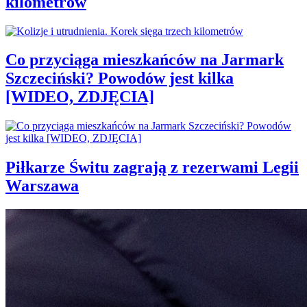
kilometrów
Co przyciąga mieszkańców na Jarmark
Szczeciński? Powodów jest kilka
[WIDEO, ZDJĘCIA]
Piłkarze Świtu zagrają z rezerwami Legii
Warszawa