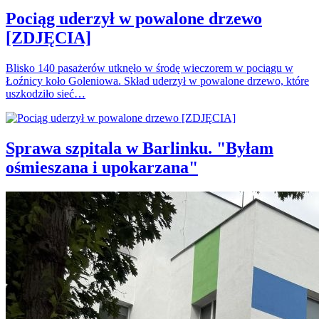
Pociąg uderzył w powalone drzewo
[ZDJĘCIA]
Blisko 140 pasażerów utknęło w środę wieczorem w pociągu w
Łoźnicy koło Goleniowa. Skład uderzył w powalone drzewo, które
uszkodziło sieć…
Sprawa szpitala w Barlinku. "Byłam
ośmieszana i upokarzana"