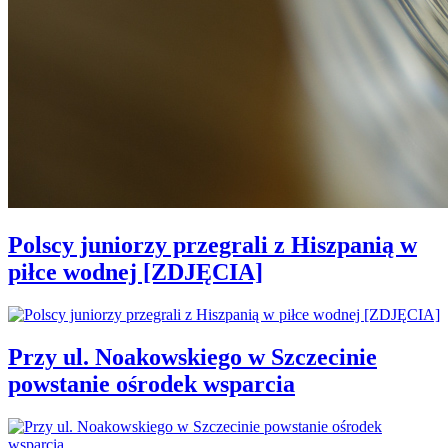
Polscy juniorzy przegrali z Hiszpanią w
piłce wodnej [ZDJĘCIA]
Przy ul. Noakowskiego w Szczecinie
powstanie ośrodek wsparcia