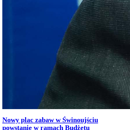
Nowy plac zabaw w Świnoujściu
powstanie w ramach Budżetu