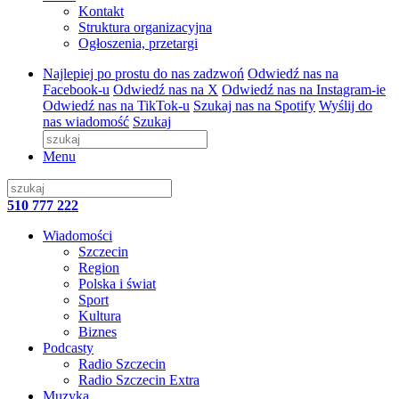
Kontakt
Struktura organizacyjna
Ogłoszenia, przetargi
Najlepiej po prostu do nas zadzwoń
Odwiedź nas na
Facebook-u
Odwiedź nas na X
Odwiedź nas na Instagram-ie
Odwiedź nas na TikTok-u
Szukaj nas na Spotify
Wyślij do
nas wiadomość
Szukaj
Menu
510 777 222
Wiadomości
Szczecin
Region
Polska i świat
Sport
Kultura
Biznes
Podcasty
Radio Szczecin
Radio Szczecin Extra
Muzyka