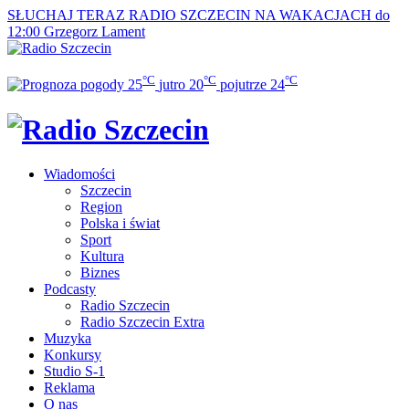
SŁUCHAJ TERAZ
RADIO SZCZECIN NA WAKACJACH do
12:00
Grzegorz Lament
°C
°C
°C
25
jutro
20
pojutrze
24
Wiadomości
Szczecin
Region
Polska i świat
Sport
Kultura
Biznes
Podcasty
Radio Szczecin
Radio Szczecin Extra
Muzyka
Konkursy
Studio S-1
Reklama
O nas