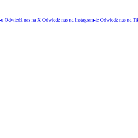
-u
Odwiedź nas na X
Odwiedź nas na Instagram-ie
Odwiedź nas na Ti