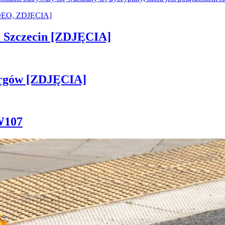
sny Szczecin [ZDJĘCIA]
ergów [ZDJĘCIA]
W107