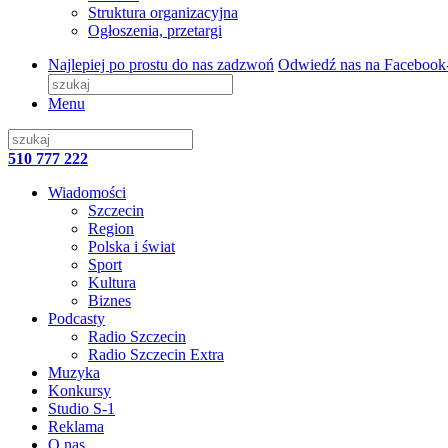
Struktura organizacyjna
Ogłoszenia, przetargi
Najlepiej po prostu do nas zadzwoń
Odwiedź nas na Facebook
Menu
510 777 222
Wiadomości
Szczecin
Region
Polska i świat
Sport
Kultura
Biznes
Podcasty
Radio Szczecin
Radio Szczecin Extra
Muzyka
Konkursy
Studio S-1
Reklama
O nas