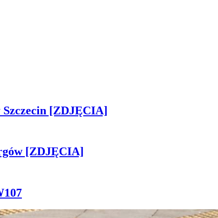
sny Szczecin [ZDJĘCIA]
ergów [ZDJĘCIA]
W107