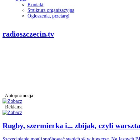
Kontakt
Struktura organizacyjna
Ogłoszenia, przetargi
radioszczecin.tv
Autopromocja
Reklama
Rugby, szermierka i... zbijak, czyli war
Szczecinianie mogli spróbować swoich sił w juggerze. Na Jasnych Bł