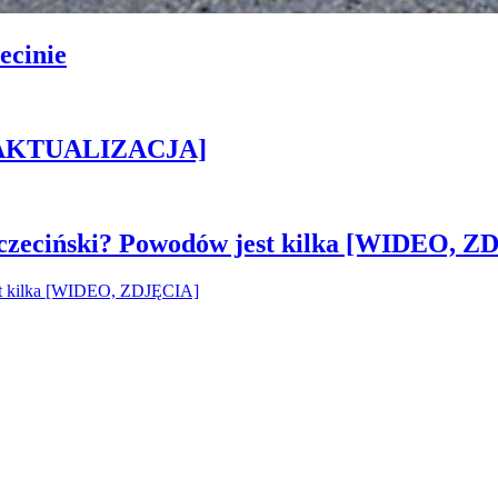
ecinie
h [AKTUALIZACJA]
czeciński? Powodów jest kilka [WIDEO, Z