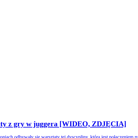
sztaty z gry w juggera [WIDEO, ZDJĘCIA]
oniach odbywały się warsztaty tej dyscypliny, która jest połączeniem