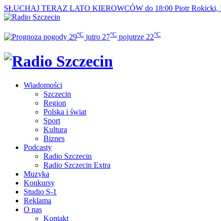
SŁUCHAJ TERAZ
LATO KIEROWCÓW do 18:00
Piotr Rokicki,
°C
°C
°C
29
jutro
27
pojutrze
22
Wiadomości
Szczecin
Region
Polska i świat
Sport
Kultura
Biznes
Podcasty
Radio Szczecin
Radio Szczecin Extra
Muzyka
Konkursy
Studio S-1
Reklama
O nas
Kontakt