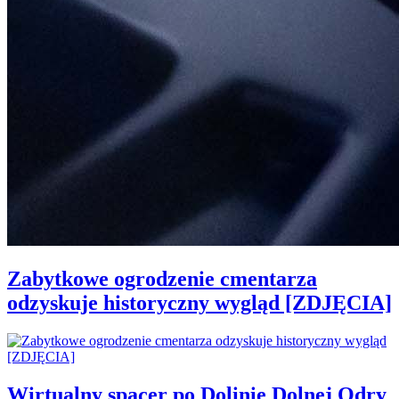
Zabytkowe ogrodzenie cmentarza
odzyskuje historyczny wygląd [ZDJĘCIA]
Wirtualny spacer po Dolinie Dolnej Odry