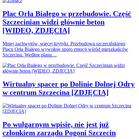
Plac Orła Białego w przebudowie. Część
Szczecinian widzi głównie beton
[WIDEO, ZDJĘCIA]
Mniej zachwytów, więcej krytyki. Przebudowa szczecińskiego
Placu Orła Białego wywołuje sporo emocji wśród mieszkańców
Szczecina. Według planu…
Wirtualny spacer po Dolinie Dolnej Odry
w centrum Szczecina [ZDJĘCIA]
Po wulgarnym wpisie, nie jest już
członkiem zarządu Pogoni Szczecin