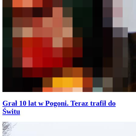
Grał 10 lat w Pogoni. Teraz trafił do
Świtu