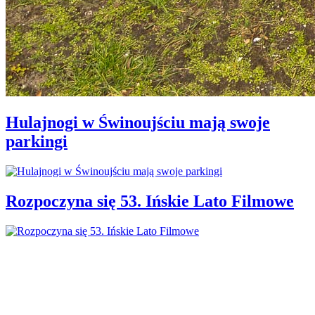
Hulajnogi w Świnoujściu mają swoje
parkingi
Rozpoczyna się 53. Ińskie Lato Filmowe