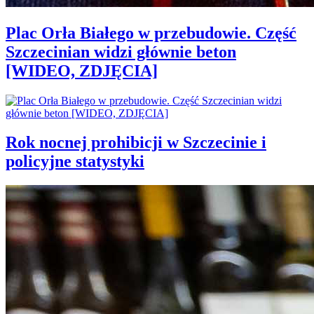
Plac Orła Białego w przebudowie. Część
Szczecinian widzi głównie beton
[WIDEO, ZDJĘCIA]
Rok nocnej prohibicji w Szczecinie i
policyjne statystyki