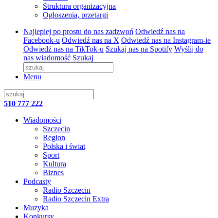
Struktura organizacyjna
Ogłoszenia, przetargi
Najlepiej po prostu do nas zadzwoń
Odwiedź nas na
Facebook-u
Odwiedź nas na X
Odwiedź nas na Instagram-ie
Odwiedź nas na TikTok-u
Szukaj nas na Spotify
Wyślij do
nas wiadomość
Szukaj
Menu
510 777 222
Wiadomości
Szczecin
Region
Polska i świat
Sport
Kultura
Biznes
Podcasty
Radio Szczecin
Radio Szczecin Extra
Muzyka
Konkursy