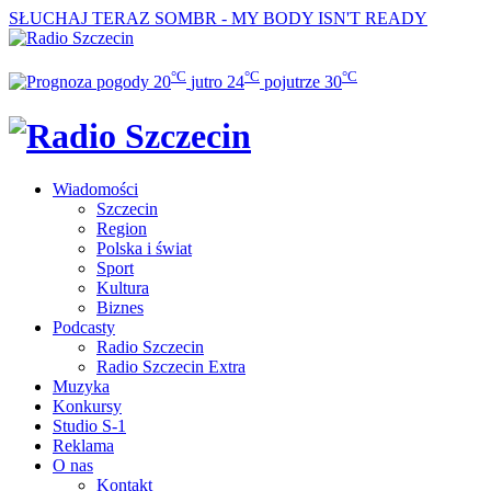
SŁUCHAJ TERAZ
SOMBR - MY BODY ISN'T READY
°C
°C
°C
20
jutro
24
pojutrze
30
Wiadomości
Szczecin
Region
Polska i świat
Sport
Kultura
Biznes
Podcasty
Radio Szczecin
Radio Szczecin Extra
Muzyka
Konkursy
Studio S-1
Reklama
O nas
Kontakt