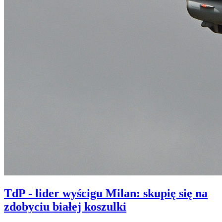
TdP - lider wyścigu Milan: skupię się na
zdobyciu białej koszulki