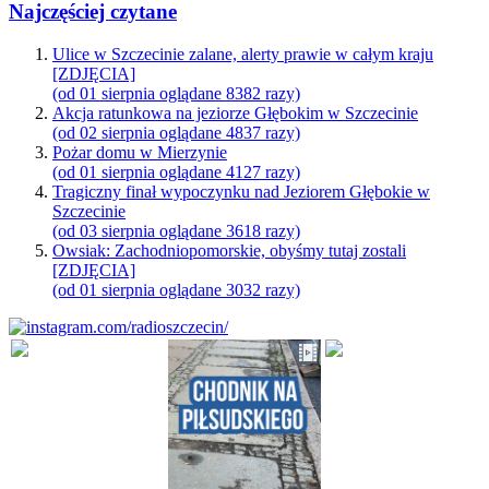
Najczęściej czytane
Ulice w Szczecinie zalane, alerty prawie w całym kraju
[ZDJĘCIA]
(od 01 sierpnia oglądane 8382 razy)
Akcja ratunkowa na jeziorze Głębokim w Szczecinie
(od 02 sierpnia oglądane 4837 razy)
Pożar domu w Mierzynie
(od 01 sierpnia oglądane 4127 razy)
Tragiczny finał wypoczynku nad Jeziorem Głębokie w
Szczecinie
(od 03 sierpnia oglądane 3618 razy)
Owsiak: Zachodniopomorskie, obyśmy tutaj zostali
[ZDJĘCIA]
(od 01 sierpnia oglądane 3032 razy)