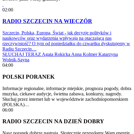
02:00
RADIO SZCZECIN NA WIECZÓR
Szczecin, Polska, Europa, Świat - jak decyzje polityków i
naukowców oraz wydarzenia wpływają na otaczającą nas
rzeczywistość? O tym od poniedziałku do czwartku dyskutujemy w
Radiu Szczecin…
SŁUCHAJ TERAZ
Agata Rokicka
Anna Kolmer
Katarzyna
Wolnik-Sayna
04:00
POLSKI PORANEK
Informacje regionalne, informacje miejskie, prognoza pogody, dobra
muzyka, ciekawe audycje, świetna zabawa, konkursy, nagrody.
Słuchaj przez internet lub w województwie zachodniopomorskiem
(POLSKA)…
06:00
RADIO SZCZECIN NA DZIEŃ DOBRY
Nasz poranek dobrze nastraja. Skutecznie przesyłamy Wam energię