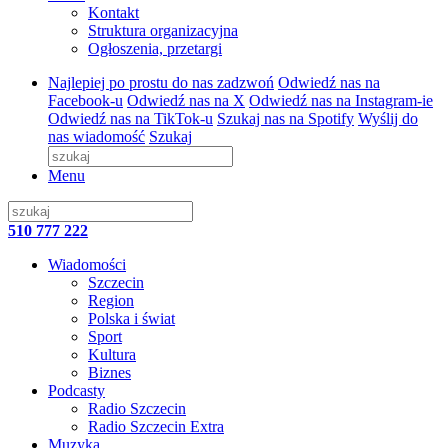
Kontakt
Struktura organizacyjna
Ogłoszenia, przetargi
Najlepiej po prostu do nas zadzwoń
Odwiedź nas na
Facebook-u
Odwiedź nas na X
Odwiedź nas na Instagram-ie
Odwiedź nas na TikTok-u
Szukaj nas na Spotify
Wyślij do
nas wiadomość
Szukaj
Menu
510 777 222
Wiadomości
Szczecin
Region
Polska i świat
Sport
Kultura
Biznes
Podcasty
Radio Szczecin
Radio Szczecin Extra
Muzyka