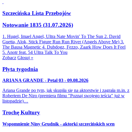
Szczecińska Lista Przebojów
Notowanie 1835 (31.07.2026)
1. Hugel, Imael Angel, Ultra Nate
Movin' To The Sun
2. David
Guetta, Alok, Stick Figure
Run Run River (Angels Above Me)
3.
The Bausa
Magnetic
4. Dubdogz, Fezzo, Zaark
How Does It Feel
5. Anotr feat. 54 Ultra
Talk To You
Zobacz
Głosuj »
Płyta tygodnia
ARIANA GRANDE - Petal 03 - 09.08.2026
Ariana Grande po tym, jak skupiła się na aktorstwie i zagrała m.in. z
Robertem De Niro (premiera filmu "Poznaj swojego teścia" już w
listopadzie)…
Trochę Kultury
Wspomnienie Niny Grudnik - aktorki szczecińskich scen