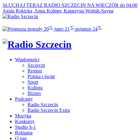
SŁUCHAJ TERAZ
RADIO SZCZECIN NA WIECZÓR do 04:00
Agata Rokicka, Anna Kolmer, Katarzyna Wolnik-Sayna
°C
°C
°C
20
jutro
21
pojutrze
24
Wiadomości
Szczecin
Region
Polska i świat
Sport
Kultura
Biznes
Podcasty
Radio Szczecin
Radio Szczecin Extra
Muzyka
Konkursy
Studio S-1
Reklama
O nas