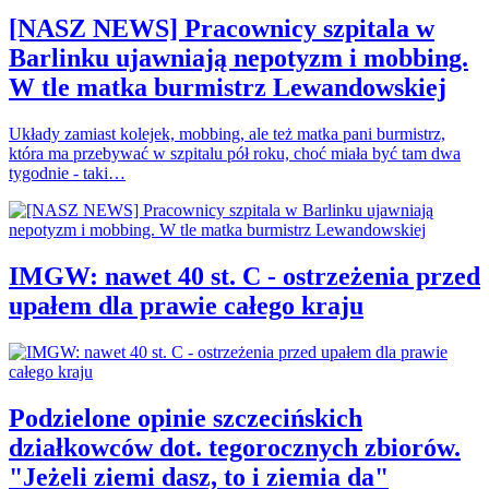
[NASZ NEWS] Pracownicy szpitala w
Barlinku ujawniają nepotyzm i mobbing.
W tle matka burmistrz Lewandowskiej
Układy zamiast kolejek, mobbing, ale też matka pani burmistrz,
która ma przebywać w szpitalu pół roku, choć miała być tam dwa
tygodnie - taki…
IMGW: nawet 40 st. C - ostrzeżenia przed
upałem dla prawie całego kraju
Podzielone opinie szczecińskich
działkowców dot. tegorocznych zbiorów.
"Jeżeli ziemi dasz, to i ziemia da"