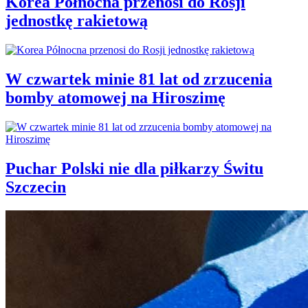
Korea Północna przenosi do Rosji
jednostkę rakietową
W czwartek minie 81 lat od zrzucenia
bomby atomowej na Hiroszimę
Puchar Polski nie dla piłkarzy Świtu
Szczecin