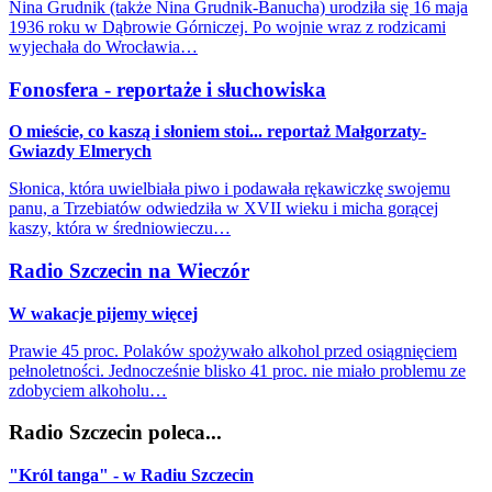
Nina Grudnik (także Nina Grudnik-Banucha) urodziła się 16 maja
1936 roku w Dąbrowie Górniczej. Po wojnie wraz z rodzicami
wyjechała do Wrocławia…
Fonosfera - reportaże i słuchowiska
O mieście, co kaszą i słoniem stoi... reportaż Małgorzaty-
Gwiazdy Elmerych
Słonica, która uwielbiała piwo i podawała rękawiczkę swojemu
panu, a Trzebiatów odwiedziła w XVII wieku i micha gorącej
kaszy, która w średniowieczu…
Radio Szczecin na Wieczór
W wakacje pijemy więcej
Prawie 45 proc. Polaków spożywało alkohol przed osiągnięciem
pełnoletności. Jednocześnie blisko 41 proc. nie miało problemu ze
zdobyciem alkoholu…
Radio Szczecin poleca...
"Król tanga" - w Radiu Szczecin