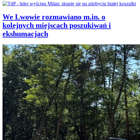
We Lwowie rozmawiano m.in. o
kolejnych miejscach poszukiwań i
ekshumacjach