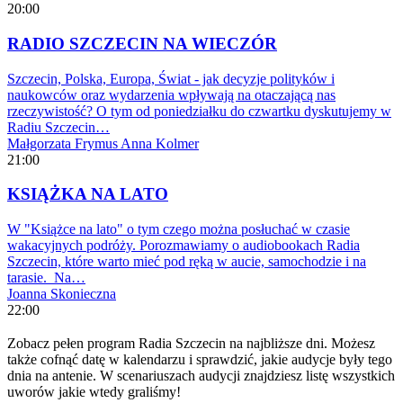
20:00
RADIO SZCZECIN NA WIECZÓR
Szczecin, Polska, Europa, Świat - jak decyzje polityków i
naukowców oraz wydarzenia wpływają na otaczającą nas
rzeczywistość? O tym od poniedziałku do czwartku dyskutujemy w
Radiu Szczecin…
Małgorzata Frymus
Anna Kolmer
21:00
KSIĄŻKA NA LATO
W "Książce na lato" o tym czego można posłuchać w czasie
wakacyjnych podróży. Porozmawiamy o audiobookach Radia
Szczecin, które warto mieć pod ręką w aucie, samochodzie i na
tarasie. Na…
Joanna Skonieczna
22:00
Zobacz pełen program Radia Szczecin na najbliższe dni. Możesz
także cofnąć datę w kalendarzu i sprawdzić, jakie audycje były tego
dnia na antenie. W scenariuszach audycji znajdziesz listę wszystkich
uworów jakie wtedy graliśmy!