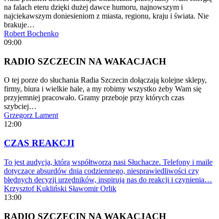
na falach eteru dzięki dużej dawce humoru, najnowszym i
najciekawszym doniesieniom z miasta, regionu, kraju i świata. Nie
brakuje…
Robert Bochenko
09:00
RADIO SZCZECIN NA WAKACJACH
O tej porze do słuchania Radia Szczecin dołączają kolejne sklepy,
firmy, biura i wielkie hale, a my robimy wszystko żeby Wam się
przyjemniej pracowało. Gramy przeboje przy których czas
szybciej…
Grzegorz Lament
12:00
CZAS REAKCJI
To jest audycja, którą współtworzą nasi Słuchacze. Telefony i maile
dotyczące absurdów dnia codziennego, niesprawiedliwości czy
błędnych decyzji urzędników, inspirują nas do reakcji i czynienia…
Krzysztof Kukliński
Sławomir Orlik
13:00
RADIO SZCZECIN NA WAKACJACH