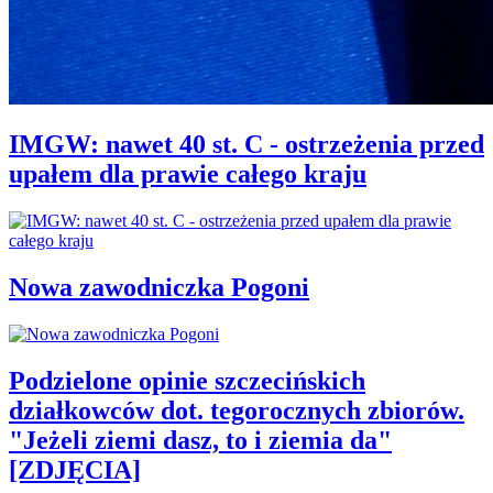
IMGW: nawet 40 st. C - ostrzeżenia przed
upałem dla prawie całego kraju
Nowa zawodniczka Pogoni
Podzielone opinie szczecińskich
działkowców dot. tegorocznych zbiorów.
"Jeżeli ziemi dasz, to i ziemia da"
[ZDJĘCIA]