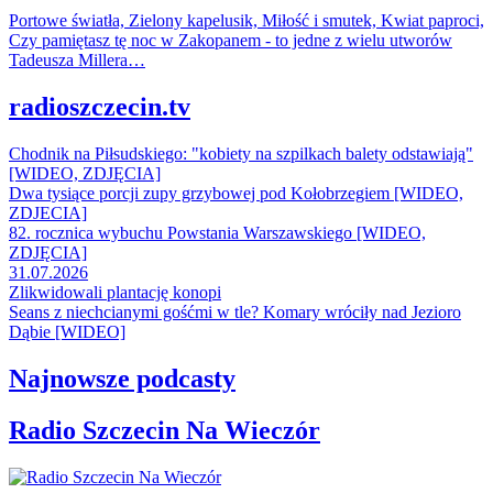
Portowe światła, Zielony kapelusik, Miłość i smutek, Kwiat paproci,
Czy pamiętasz tę noc w Zakopanem - to jedne z wielu utworów
Tadeusza Millera…
radioszczecin.tv
Chodnik na Piłsudskiego: "kobiety na szpilkach balety odstawiają"
[WIDEO, ZDJĘCIA]
Dwa tysiące porcji zupy grzybowej pod Kołobrzegiem [WIDEO,
ZDJECIA]
82. rocznica wybuchu Powstania Warszawskiego [WIDEO,
ZDJĘCIA]
31.07.2026
Zlikwidowali plantację konopi
Seans z niechcianymi gośćmi w tle? Komary wróciły nad Jezioro
Dąbie [WIDEO]
Najnowsze podcasty
Radio Szczecin Na Wieczór