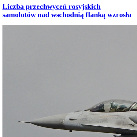
Liczba przechwyceń rosyjskich
samolotów nad wschodnią flanką wzrosła