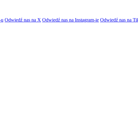
-u
Odwiedź nas na X
Odwiedź nas na Instagram-ie
Odwiedź nas na Ti