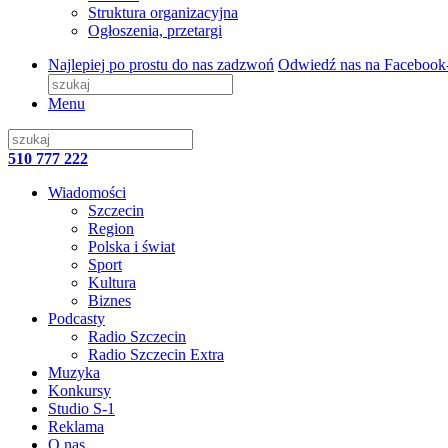
Struktura organizacyjna
Ogłoszenia, przetargi
Najlepiej po prostu do nas zadzwoń
Odwiedź nas na Facebook
Menu
510 777 222
Wiadomości
Szczecin
Region
Polska i świat
Sport
Kultura
Biznes
Podcasty
Radio Szczecin
Radio Szczecin Extra
Muzyka
Konkursy
Studio S-1
Reklama
O nas