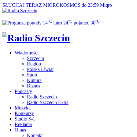
SŁUCHAJ TERAZ
MIQROKOSMOS do 23:59
Miqro
°C
°C
°C
14
jutro
24
pojutrze
30
Wiadomości
Szczecin
Region
Polska i świat
Sport
Kultura
Biznes
Podcasty
Radio Szczecin
Radio Szczecin Extra
Muzyka
Konkursy
Studio S-1
Reklama
O nas
Kontakt