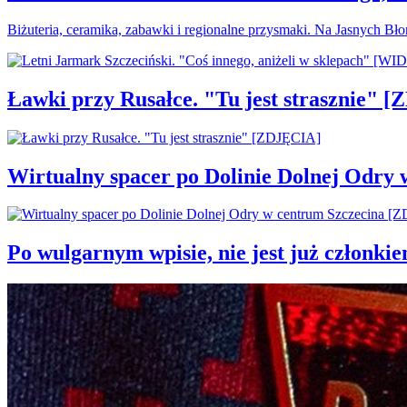
Biżuteria, ceramika, zabawki i regionalne przysmaki. Na Jasnych Bł
Ławki przy Rusałce. "Tu jest strasznie" 
Wirtualny spacer po Dolinie Dolnej Odry
Po wulgarnym wpisie, nie jest już członki