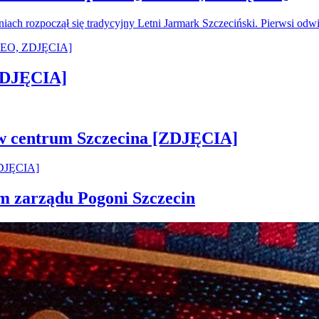
oniach rozpoczął się tradycyjny Letni Jarmark Szczeciński. Pierwsi od
[ZDJĘCIA]
 w centrum Szczecina [ZDJĘCIA]
em zarządu Pogoni Szczecin