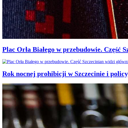
Plac Orła Białego w przebudowie. Część 
Rok nocnej prohibicji w Szczecinie i policy