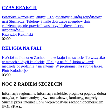
CZAS REAKCJI
Powtórka wczorajszej audycji. To jest audycja, którą współtworzą
nasi Słuchacze. Telefony i maile dotyczące absurdów dnia
codziennego, niesprawiedliwości czy błędnych decyzji
urzędników…
Krzysztof Kukliński
02:00
RELIGIA NA FALI
Kościół na Pomorzu Zachodnim, w kraju i na świecie. To wszystko
w ramach audycji katolickiej "Religia na fali", która w każdą
niedzielę po godzinie 7 na antenie. W programie i na stronie także…
Piotr Kołodziejski
03:00
NOC Z RADIEM SZCZECIN
Informacje regionalne, informacje miejskie, prognoza pogody, dobra
muzyka, ciekawe audycje, świetna zabawa, konkursy, nagrody.
Słuchaj przez internet lub w województwie zachodniopomorskiem
(POLSKA)…