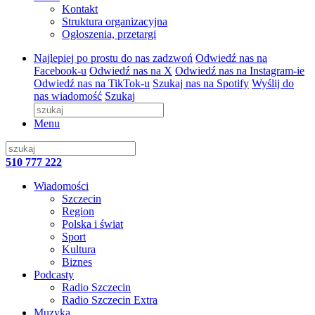
Kontakt
Struktura organizacyjna
Ogłoszenia, przetargi
Najlepiej po prostu do nas zadzwoń
Odwiedź nas na
Facebook-u
Odwiedź nas na X
Odwiedź nas na Instagram-ie
Odwiedź nas na TikTok-u
Szukaj nas na Spotify
Wyślij do
nas wiadomość
Szukaj
Menu
510 777 222
Wiadomości
Szczecin
Region
Polska i świat
Sport
Kultura
Biznes
Podcasty
Radio Szczecin
Radio Szczecin Extra
Muzyka