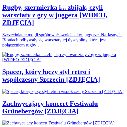
Rugby, szermierka i... zbijak, czyli
warsztaty z gry w juggera [WIDEO,
ZDJĘCIA]
Szczecinianie mogli spróbować swoich sił w juggerze. Na Jasnych
Błoniach odbywały się warsztaty tej dyscypliny, która jest
połączeniem rugby…
Spacer, który łączy styl retro i
współczesny Szczecin [ZDJĘCIA]
Zachwycający koncert Festiwalu
Grünebergów [ZDJĘCIA]