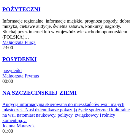
POŻYTECZNI
Informacje regionalne, informacje miejskie, prognoza pogody, dobra
muzyka, ciekawe audycje, świetna zabawa, konkursy, nagrody.
Słuchaj przez internet lub w województwie zachodniopomorskiem
(POLSKA)…
Małgorzata Furga
23:00
POSYDENKI
posydeńki
Małgorzata Frymus
00:00
NA SZCZECIŃSKIEJ ZIEMI
Audycja informacyjna skierowana do mieszkańców wsi i małych
miasteczek. Nasi dziennikarze pokazują życie społeczne i kulturalne
na wsi, natomiast naukowcy, politycy, związkowcy i rolnicy
komentują…
Joanna Maraszek
01:00