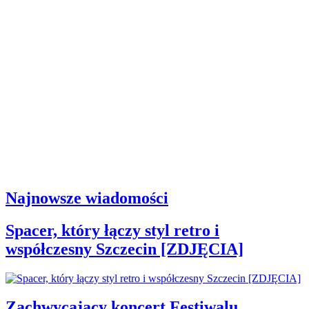
Najnowsze wiadomości
Spacer, który łączy styl retro i
współczesny Szczecin [ZDJĘCIA]
Zachwycający koncert Festiwalu