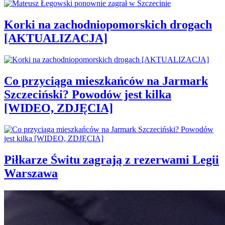
Korki na zachodniopomorskich drogach
[AKTUALIZACJA]
Co przyciąga mieszkańców na Jarmark
Szczeciński? Powodów jest kilka
[WIDEO, ZDJĘCIA]
Piłkarze Świtu zagrają z rezerwami Legii
Warszawa