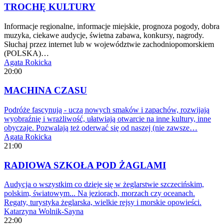
TROCHĘ KULTURY
Informacje regionalne, informacje miejskie, prognoza pogody, dobra
muzyka, ciekawe audycje, świetna zabawa, konkursy, nagrody.
Słuchaj przez internet lub w województwie zachodniopomorskiem
(POLSKA)…
Agata Rokicka
20:00
MACHINA CZASU
Podróże fascynują - uczą nowych smaków i zapachów, rozwijają
wyobraźnię i wrażliwość, ułatwiają otwarcie na inne kultury, inne
obyczaje. Pozwalają też oderwać się od naszej (nie zawsze…
Agata Rokicka
21:00
RADIOWA SZKOŁA POD ŻAGLAMI
Audycja o wszystkim co dzieje się w żeglarstwie szczecińskim,
polskim, światowym... Na jeziorach, morzach czy oceanach.
Regaty, turystyka żeglarska, wielkie rejsy i morskie opowieści.
Katarzyna Wolnik-Sayna
22:00