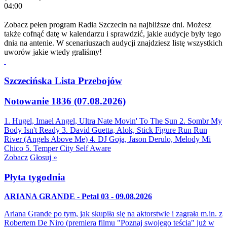
04:00
Zobacz pełen program Radia Szczecin na najbliższe dni. Możesz
także cofnąć datę w kalendarzu i sprawdzić, jakie audycje były tego
dnia na antenie. W scenariuszach audycji znajdziesz listę wszystkich
uworów jakie wtedy graliśmy!
Szczecińska Lista Przebojów
Notowanie 1836 (07.08.2026)
1. Hugel, Imael Angel, Ultra Nate
Movin' To The Sun
2. Sombr
My
Body Isn't Ready
3. David Guetta, Alok, Stick Figure
Run Run
River (Angels Above Me)
4. DJ Goja, Jason Derulo, Melody
Mi
Chico
5. Temper City
Self Aware
Zobacz
Głosuj »
Płyta tygodnia
ARIANA GRANDE - Petal 03 - 09.08.2026
Ariana Grande po tym, jak skupiła się na aktorstwie i zagrała m.in. z
Robertem De Niro (premiera filmu "Poznaj swojego teścia" już w