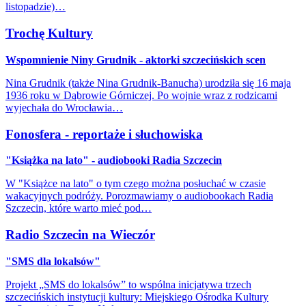
listopadzie)…
Trochę Kultury
Wspomnienie Niny Grudnik - aktorki szczecińskich scen
Nina Grudnik (także Nina Grudnik-Banucha) urodziła się 16 maja
1936 roku w Dąbrowie Górniczej. Po wojnie wraz z rodzicami
wyjechała do Wrocławia…
Fonosfera - reportaże i słuchowiska
"Książka na lato" - audiobooki Radia Szczecin
W "Książce na lato" o tym czego można posłuchać w czasie
wakacyjnych podróży. Porozmawiamy o audiobookach Radia
Szczecin, które warto mieć pod…
Radio Szczecin na Wieczór
"SMS dla lokalsów"
Projekt „SMS do lokalsów” to wspólna inicjatywa trzech
szczecińskich instytucji kultury: Miejskiego Ośrodka Kultury