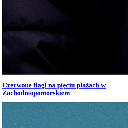
Czerwone flagi na pięciu plażach w
Zachodniopomorskiem