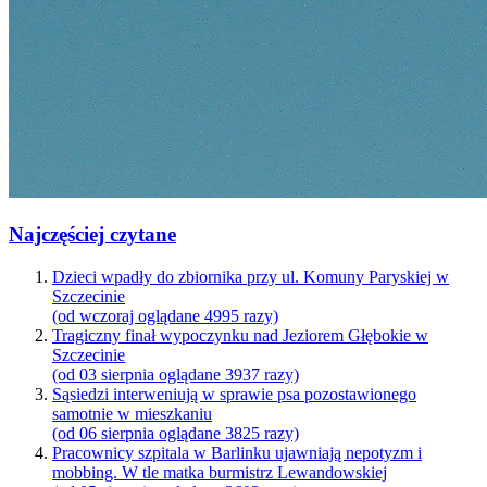
Najczęściej czytane
Dzieci wpadły do zbiornika przy ul. Komuny Paryskiej w
Szczecinie
(od wczoraj oglądane 4995 razy)
Tragiczny finał wypoczynku nad Jeziorem Głębokie w
Szczecinie
(od 03 sierpnia oglądane 3937 razy)
Sąsiedzi interweniują w sprawie psa pozostawionego
samotnie w mieszkaniu
(od 06 sierpnia oglądane 3825 razy)
Pracownicy szpitala w Barlinku ujawniają nepotyzm i
mobbing. W tle matka burmistrz Lewandowskiej