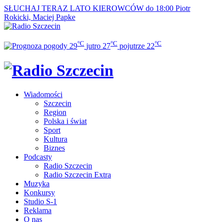
SŁUCHAJ TERAZ
LATO KIEROWCÓW do 18:00
Piotr
Rokicki, Maciej Papke
°C
°C
°C
29
jutro
27
pojutrze
22
Wiadomości
Szczecin
Region
Polska i świat
Sport
Kultura
Biznes
Podcasty
Radio Szczecin
Radio Szczecin Extra
Muzyka
Konkursy
Studio S-1
Reklama
O nas