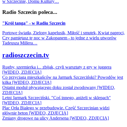
w Szczecinie, Domu Kultury…
Radio Szczecin poleca...
"Król tanga" - w Radiu Szczecin
Portowe światła, Zielony kapelusik, Miłość i smutek, Kwiat paproci,
Czy pamiętasz tę noc w Zakopanem - to jedne z wielu utworów
Tadeusza Millera…
radioszczecin.tv
Rugby, szermierka i... zbijak, czyli warsztaty z gry w juggera
[WIDEO, ZDJĘCIA]
Co przyciąga mieszkańców na Jarmark Szczeciński? Powodów jest
kilka [WIDEO, ZDJĘCIA]
Ostatni moduł pływającego doku został zwodowany [WIDEO,
ZDJĘCIA]
Letni Jarmark Szczeciński. "Coś innego, aniżeli w sklepach"
[WIDEO, ZDJĘCIA]
Plac Orła Białego w przebudowie. Część Szczecinian widzi
głównie beton [WIDEO, ZDJĘCIA]
Zmiany drogowe na ulicy Andersena [WIDEO, ZDJĘCIA]