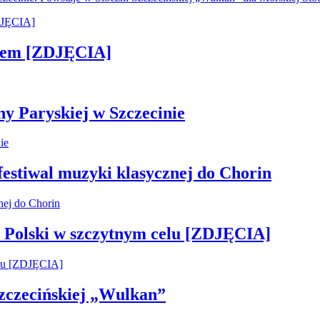
kiem [ZDJĘCIA]
ny Paryskiej w Szczecinie
 festiwal muzyki klasycznej do Chorin
 Polski w szczytnym celu [ZDJĘCIA]
 Szczecińskiej „Wulkan”