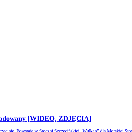
 zwodowany [WIDEO, ZDJĘCIA]
ecinie. Powstaje w Stoczni Szczecińskiej „Wulkan” dla Morskiej S