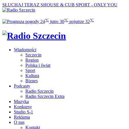
SŁUCHAJ TERAZ
SHOUSE & CUB SPORT - ONLY YOU
°C
°C
°C
24
jutro
30
pojutrze
32
Wiadomości
Szczecin
Region
Polska i świat
Sport
Kultura
Biznes
Podcasty
Radio Szczecin
Radio Szczecin Extra
Muzyka
Konkursy
Studio S-1
Reklama
O nas
Kontakt