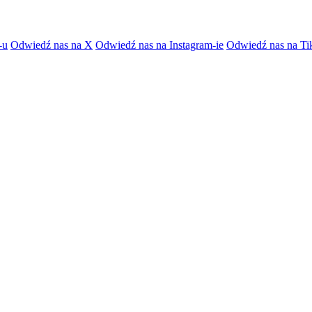
-u
Odwiedź nas na X
Odwiedź nas na Instagram-ie
Odwiedź nas na Ti