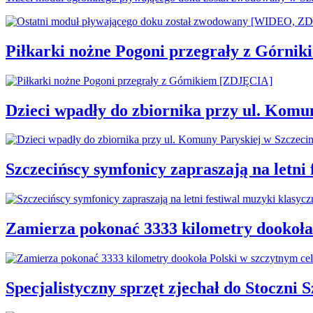
Piłkarki nożne Pogoni przegrały z Górni
Dzieci wpadły do zbiornika przy ul. Komu
Szczecińscy symfonicy zapraszają na letni
Zamierza pokonać 3333 kilometry dookoła
Specjalistyczny sprzęt zjechał do Stoczni