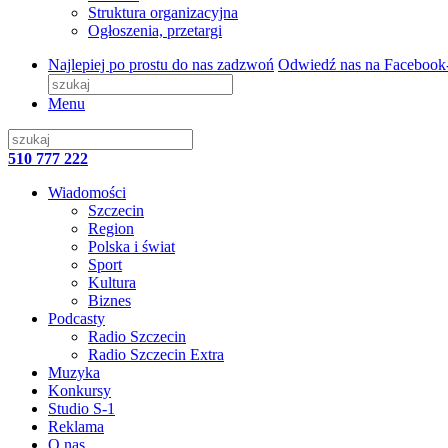
Struktura organizacyjna
Ogłoszenia, przetargi
Najlepiej po prostu do nas zadzwoń
Odwiedź nas na Facebook
Menu
510 777 222
Wiadomości
Szczecin
Region
Polska i świat
Sport
Kultura
Biznes
Podcasty
Radio Szczecin
Radio Szczecin Extra
Muzyka
Konkursy
Studio S-1
Reklama
O nas