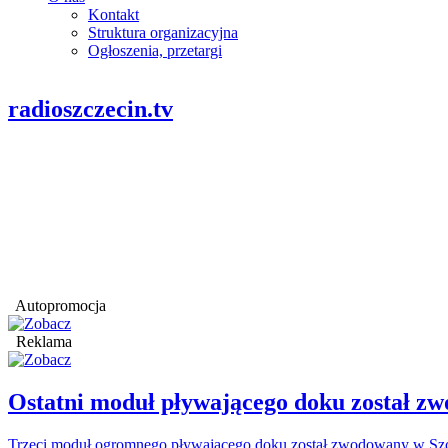
Kontakt
Struktura organizacyjna
Ogłoszenia, przetargi
radioszczecin.tv
Autopromocja
Reklama
Ostatni moduł pływającego doku został
Trzeci moduł ogromnego pływającego doku został zwodowany w Szcz