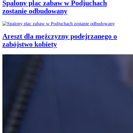
Spalony plac zabaw w Podjuchach
zostanie odbudowany
Areszt dla mężczyzny podejrzanego o
zabójstwo kobiety