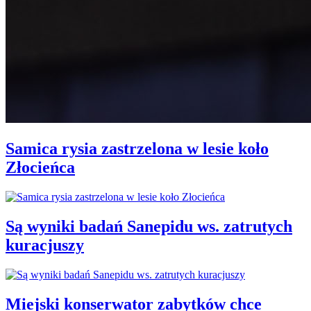
Samica rysia zastrzelona w lesie koło
Złocieńca
Są wyniki badań Sanepidu ws. zatrutych
kuracjuszy
Miejski konserwator zabytków chce