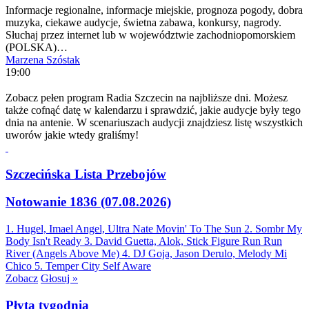
Informacje regionalne, informacje miejskie, prognoza pogody, dobra
muzyka, ciekawe audycje, świetna zabawa, konkursy, nagrody.
Słuchaj przez internet lub w województwie zachodniopomorskiem
(POLSKA)…
Marzena Szóstak
19:00
Zobacz pełen program Radia Szczecin na najbliższe dni. Możesz
także cofnąć datę w kalendarzu i sprawdzić, jakie audycje były tego
dnia na antenie. W scenariuszach audycji znajdziesz listę wszystkich
uworów jakie wtedy graliśmy!
Szczecińska Lista Przebojów
Notowanie 1836 (07.08.2026)
1. Hugel, Imael Angel, Ultra Nate
Movin' To The Sun
2. Sombr
My
Body Isn't Ready
3. David Guetta, Alok, Stick Figure
Run Run
River (Angels Above Me)
4. DJ Goja, Jason Derulo, Melody
Mi
Chico
5. Temper City
Self Aware
Zobacz
Głosuj »
Płyta tygodnia