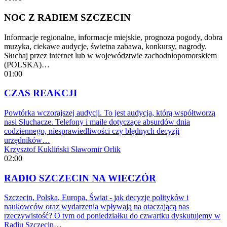
NOC Z RADIEM SZCZECIN
Informacje regionalne, informacje miejskie, prognoza pogody, dobra
muzyka, ciekawe audycje, świetna zabawa, konkursy, nagrody.
Słuchaj przez internet lub w województwie zachodniopomorskiem
(POLSKA)…
01:00
CZAS REAKCJI
Powtórka wczorajszej audycji. To jest audycja, którą współtworzą
nasi Słuchacze. Telefony i maile dotyczące absurdów dnia
codziennego, niesprawiedliwości czy błędnych decyzji
urzędników…
Krzysztof Kukliński
Sławomir Orlik
02:00
RADIO SZCZECIN NA WIECZÓR
Szczecin, Polska, Europa, Świat - jak decyzje polityków i
naukowców oraz wydarzenia wpływają na otaczającą nas
rzeczywistość? O tym od poniedziałku do czwartku dyskutujemy w
Radiu Szczecin…