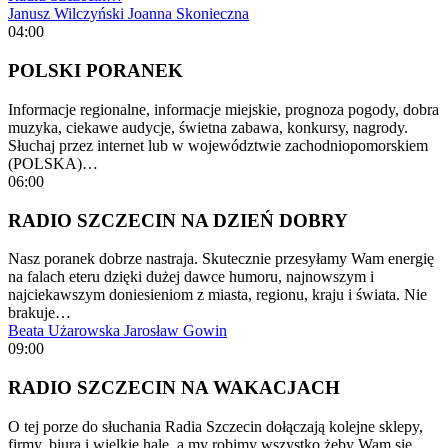
Janusz Wilczyński
Joanna Skonieczna
04:00
POLSKI PORANEK
Informacje regionalne, informacje miejskie, prognoza pogody, dobra
muzyka, ciekawe audycje, świetna zabawa, konkursy, nagrody.
Słuchaj przez internet lub w województwie zachodniopomorskiem
(POLSKA)…
06:00
RADIO SZCZECIN NA DZIEŃ DOBRY
Nasz poranek dobrze nastraja. Skutecznie przesyłamy Wam energię
na falach eteru dzięki dużej dawce humoru, najnowszym i
najciekawszym doniesieniom z miasta, regionu, kraju i świata. Nie
brakuje…
Beata Użarowska
Jarosław Gowin
09:00
RADIO SZCZECIN NA WAKACJACH
O tej porze do słuchania Radia Szczecin dołączają kolejne sklepy,
firmy, biura i wielkie hale, a my robimy wszystko żeby Wam się