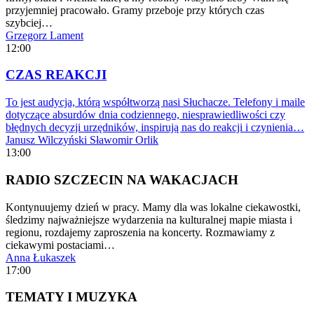
przyjemniej pracowało. Gramy przeboje przy których czas
szybciej…
Grzegorz Lament
12:00
CZAS REAKCJI
To jest audycja, którą współtworzą nasi Słuchacze. Telefony i maile
dotyczące absurdów dnia codziennego, niesprawiedliwości czy
błędnych decyzji urzędników, inspirują nas do reakcji i czynienia…
Janusz Wilczyński
Sławomir Orlik
13:00
RADIO SZCZECIN NA WAKACJACH
Kontynuujemy dzień w pracy. Mamy dla was lokalne ciekawostki,
śledzimy najważniejsze wydarzenia na kulturalnej mapie miasta i
regionu, rozdajemy zaproszenia na koncerty. Rozmawiamy z
ciekawymi postaciami…
Anna Łukaszek
17:00
TEMATY I MUZYKA