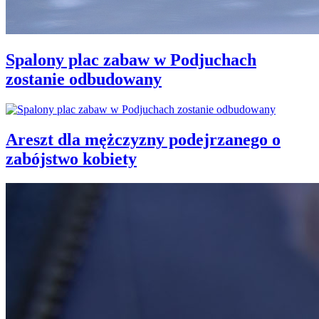
Spalony plac zabaw w Podjuchach
zostanie odbudowany
Areszt dla mężczyzny podejrzanego o
zabójstwo kobiety