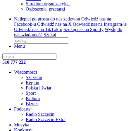
Struktura organizacyjna
Ogłoszenia, przetargi
Najlepiej po prostu do nas zadzwoń
Odwiedź nas na
Facebook-u
Odwiedź nas na X
Odwiedź nas na Instagram-ie
Odwiedź nas na TikTok-u
Szukaj nas na Spotify
Wyślij do
nas wiadomość
Szukaj
Menu
510 777 222
Wiadomości
Szczecin
Region
Polska i świat
Sport
Kultura
Biznes
Podcasty
Radio Szczecin
Radio Szczecin Extra
Muzyka
Konkursy