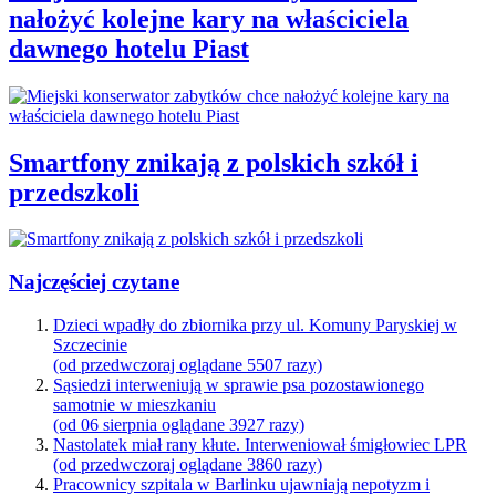
nałożyć kolejne kary na właściciela
dawnego hotelu Piast
Smartfony znikają z polskich szkół i
przedszkoli
Najczęściej czytane
Dzieci wpadły do zbiornika przy ul. Komuny Paryskiej w
Szczecinie
(od przedwczoraj oglądane 5507 razy)
Sąsiedzi interweniują w sprawie psa pozostawionego
samotnie w mieszkaniu
(od 06 sierpnia oglądane 3927 razy)
Nastolatek miał rany kłute. Interweniował śmigłowiec LPR
(od przedwczoraj oglądane 3860 razy)
Pracownicy szpitala w Barlinku ujawniają nepotyzm i