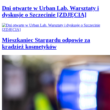
Dni otwarte w Urban Lab. Warsztaty i
dyskusje o Szczecinie [ZDJĘCIA]
Mieszkaniec Stargardu odpowie za
kradzież kosmetyków