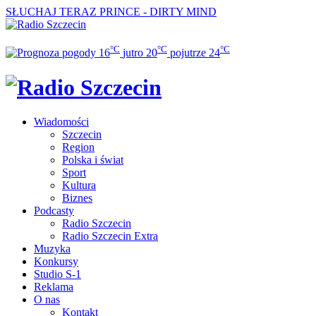
SŁUCHAJ TERAZ
PRINCE - DIRTY MIND
°C
°C
°C
16
jutro
20
pojutrze
24
Wiadomości
Szczecin
Region
Polska i świat
Sport
Kultura
Biznes
Podcasty
Radio Szczecin
Radio Szczecin Extra
Muzyka
Konkursy
Studio S-1
Reklama
O nas
Kontakt