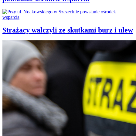
Strażacy walczyli ze skutkami burz i ulew