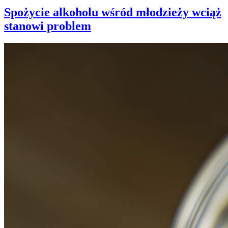
Spożycie alkoholu wśród młodzieży wciąż
stanowi problem