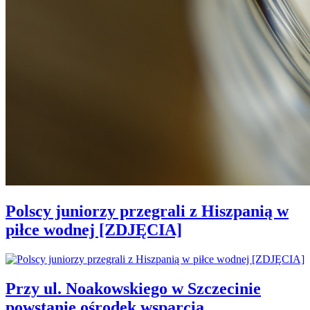
Polscy juniorzy przegrali z Hiszpanią w
piłce wodnej [ZDJĘCIA]
Przy ul. Noakowskiego w Szczecinie
powstanie ośrodek wsparcia