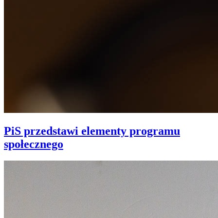
PiS przedstawi elementy programu
społecznego