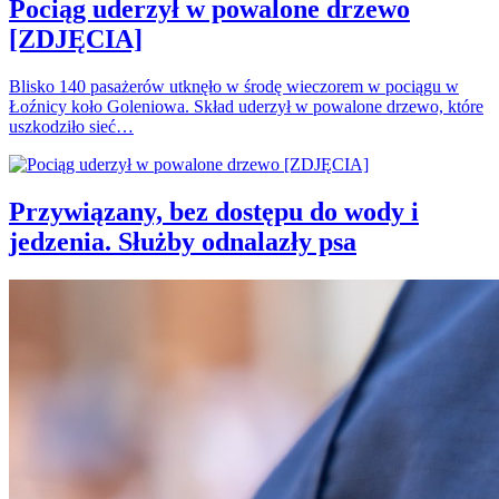
Pociąg uderzył w powalone drzewo
[ZDJĘCIA]
Blisko 140 pasażerów utknęło w środę wieczorem w pociągu w
Łoźnicy koło Goleniowa. Skład uderzył w powalone drzewo, które
uszkodziło sieć…
Przywiązany, bez dostępu do wody i
jedzenia. Służby odnalazły psa