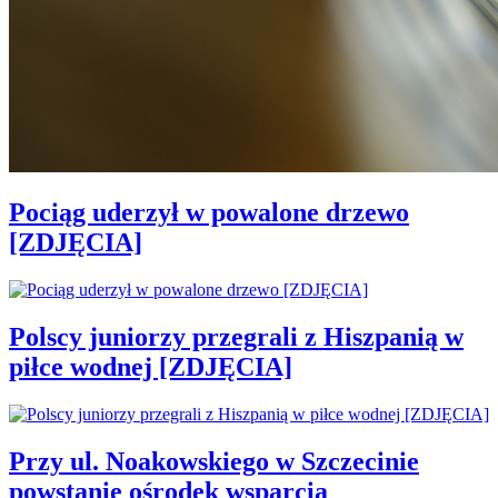
Pociąg uderzył w powalone drzewo
[ZDJĘCIA]
Polscy juniorzy przegrali z Hiszpanią w
piłce wodnej [ZDJĘCIA]
Przy ul. Noakowskiego w Szczecinie
powstanie ośrodek wsparcia