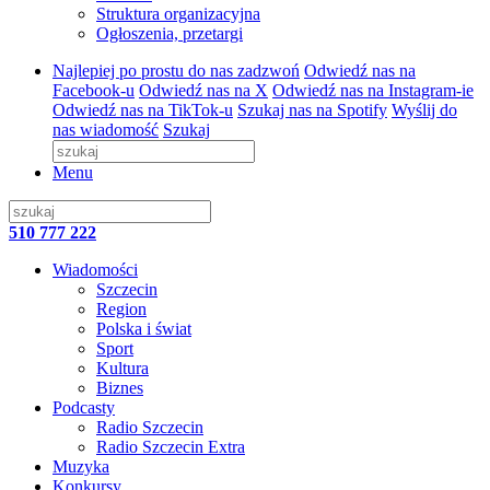
Struktura organizacyjna
Ogłoszenia, przetargi
Najlepiej po prostu do nas zadzwoń
Odwiedź nas na
Facebook-u
Odwiedź nas na X
Odwiedź nas na Instagram-ie
Odwiedź nas na TikTok-u
Szukaj nas na Spotify
Wyślij do
nas wiadomość
Szukaj
Menu
510 777 222
Wiadomości
Szczecin
Region
Polska i świat
Sport
Kultura
Biznes
Podcasty
Radio Szczecin
Radio Szczecin Extra
Muzyka
Konkursy