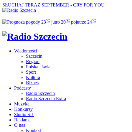
SŁUCHAJ TERAZ
SEPTEMBER - CRY FOR YOU
°C
°C
°C
23
jutro
20
pojutrze
24
Wiadomości
Szczecin
Region
Polska i świat
Sport
Kultura
Biznes
Podcasty
Radio Szczecin
Radio Szczecin Extra
Muzyka
Konkursy
Studio S-1
Reklama
O nas
Kontakt