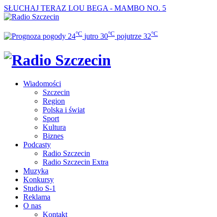
SŁUCHAJ TERAZ
LOU BEGA - MAMBO NO. 5
°C
°C
°C
24
jutro
30
pojutrze
32
Wiadomości
Szczecin
Region
Polska i świat
Sport
Kultura
Biznes
Podcasty
Radio Szczecin
Radio Szczecin Extra
Muzyka
Konkursy
Studio S-1
Reklama
O nas
Kontakt