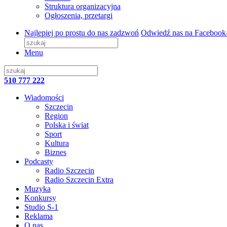
Struktura organizacyjna
Ogłoszenia, przetargi
Najlepiej po prostu do nas zadzwoń
Odwiedź nas na Facebook
Menu
510 777 222
Wiadomości
Szczecin
Region
Polska i świat
Sport
Kultura
Biznes
Podcasty
Radio Szczecin
Radio Szczecin Extra
Muzyka
Konkursy
Studio S-1
Reklama
O nas