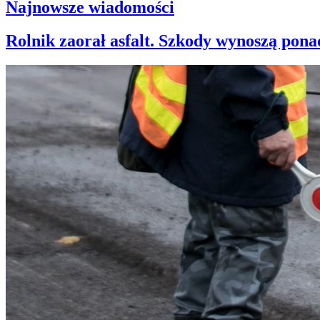
Najnowsze wiadomości
Rolnik zaorał asfalt. Szkody wynoszą ponad