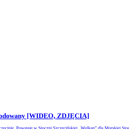
 zwodowany [WIDEO, ZDJĘCIA]
ecinie. Powstaje w Stoczni Szczecińskiej „Wulkan” dla Morskiej S