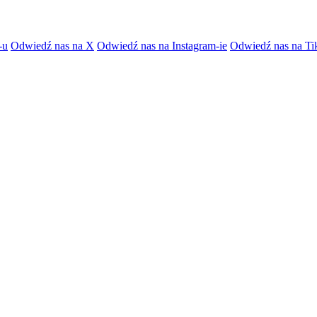
-u
Odwiedź nas na X
Odwiedź nas na Instagram-ie
Odwiedź nas na Ti