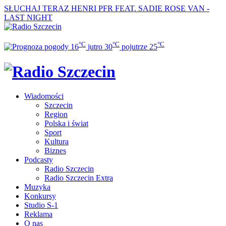
SŁUCHAJ TERAZ
HENRI PFR FEAT. SADIE ROSE VAN -
LAST NIGHT
°C
°C
°C
16
jutro
30
pojutrze
25
Wiadomości
Szczecin
Region
Polska i świat
Sport
Kultura
Biznes
Podcasty
Radio Szczecin
Radio Szczecin Extra
Muzyka
Konkursy
Studio S-1
Reklama
O nas