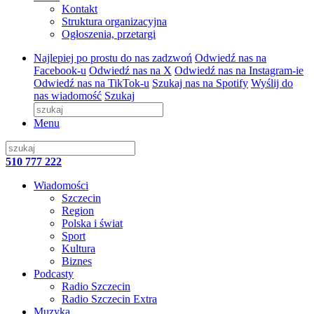
Kontakt
Struktura organizacyjna
Ogłoszenia, przetargi
Najlepiej po prostu do nas zadzwoń
Odwiedź nas na
Facebook-u
Odwiedź nas na X
Odwiedź nas na Instagram-ie
Odwiedź nas na TikTok-u
Szukaj nas na Spotify
Wyślij do
nas wiadomość
Szukaj
Menu
510 777 222
Wiadomości
Szczecin
Region
Polska i świat
Sport
Kultura
Biznes
Podcasty
Radio Szczecin
Radio Szczecin Extra
Muzyka