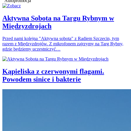
Autopromocja
Aktywna Sobota na Targu Rybnym w
Międzyzdrojach
Przed nami kolejna "Aktywna sobota" z Radiem Szczecin, tym
razem z Międzyzdrojów. Z mikrofonem zajrzymy na Targ Rybny,
gdzie będziemy uczestniczyć…
Kąpieliska z czerwonymi flagami.
Powodem sinice i bakterie