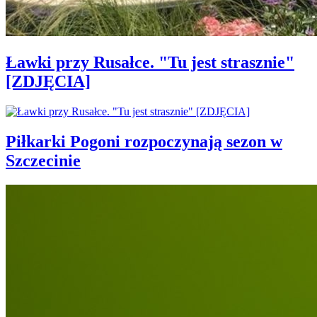
Ławki przy Rusałce. "Tu jest strasznie"
[ZDJĘCIA]
Piłkarki Pogoni rozpoczynają sezon w
Szczecinie