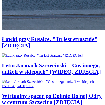
Ławki przy Rusałce. "Tu jest strasznie"
[ZDJĘCIA]
Letni Jarmark Szczeciński. "Coś innego,
aniżeli w sklepach" [WIDEO, ZDJĘCIA]
Wirtualny spacer po Dolinie Dolnej Odry
w centrum Szczecina [ZDJĘCIA]