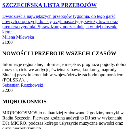
SZCZECIŃSKA LISTA PRZEBOJÓW
Dwadzieścia największych przebojów tygodnia, do tego garść
nowych propozycji do listy, czyli nasze typy, świeży towar oraz
premiera tygodnia! Sprawdzamy poczekalnię, a w niej piosenki,
które…
Milena Milewska
21:00
NOWOŚCI I PRZEBOJE WSZECH CZASÓW
Informacje regionalne, informacje miejskie, prognoza pogody, dobra
muzyka, ciekawe audycje, świetna zabawa, konkursy, nagrody.
Słuchaj przez internet lub w województwie zachodniopomorskiem
(POLSKA)…
Sebastian Roszkowski
22:00
MIQROKOSMOS
MIQROKOSMOS to najbardziej zmixowane 2 godziny muzyki w
Radiu Szczecin. Pierwsza godzina audycji to DJ set w wykonaniu
DJa MIQRO, podczas którego usłyszycie muzyczne nowości oraz
dużo niespotykanych…