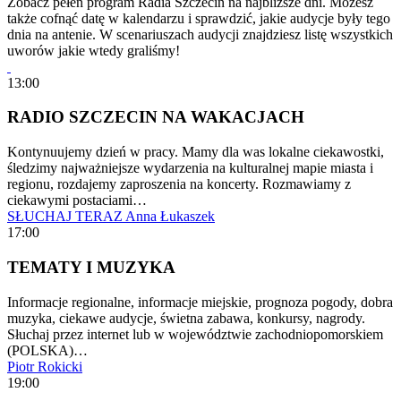
Zobacz pełen program Radia Szczecin na najbliższe dni. Możesz
także cofnąć datę w kalendarzu i sprawdzić, jakie audycje były tego
dnia na antenie. W scenariuszach audycji znajdziesz listę wszystkich
uworów jakie wtedy graliśmy!
13:00
RADIO SZCZECIN NA WAKACJACH
Kontynuujemy dzień w pracy. Mamy dla was lokalne ciekawostki,
śledzimy najważniejsze wydarzenia na kulturalnej mapie miasta i
regionu, rozdajemy zaproszenia na koncerty. Rozmawiamy z
ciekawymi postaciami…
SŁUCHAJ TERAZ
Anna Łukaszek
17:00
TEMATY I MUZYKA
Informacje regionalne, informacje miejskie, prognoza pogody, dobra
muzyka, ciekawe audycje, świetna zabawa, konkursy, nagrody.
Słuchaj przez internet lub w województwie zachodniopomorskiem
(POLSKA)…
Piotr Rokicki
19:00