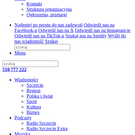
Kontakt
Struktura organizacyjna
Ogłoszenia, przetargi
Najlepiej po prostu do nas zadzwoń
Odwiedź nas na
Facebook-u
Odwiedź nas na X
Odwiedź nas na Instagram-ie
Odwiedź nas na TikTok-u
Szukaj nas na Spotify
Wyślij do
nas wiadomość
Szukaj
Menu
510 777 222
Wiadomości
Szczecin
Region
Polska i świat
Sport
Kultura
Biznes
Podcasty
Radio Szczecin
Radio Szczecin Extra
Muzyka