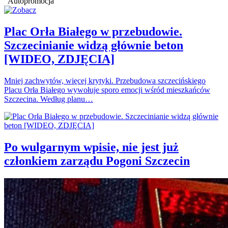
Autopromocja
Plac Orła Białego w przebudowie.
Szczecinianie widzą głównie beton
[WIDEO, ZDJĘCIA]
Mniej zachwytów, więcej krytyki. Przebudowa szczecińskiego
Placu Orła Białego wywołuje sporo emocji wśród mieszkańców
Szczecina. Według planu…
Po wulgarnym wpisie, nie jest już
członkiem zarządu Pogoni Szczecin