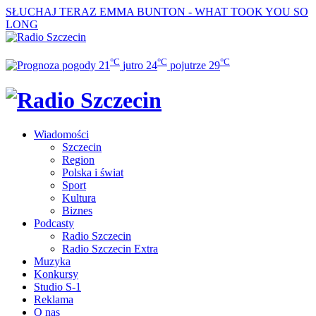
SŁUCHAJ TERAZ
EMMA BUNTON - WHAT TOOK YOU SO
LONG
°C
°C
°C
21
jutro
24
pojutrze
29
Wiadomości
Szczecin
Region
Polska i świat
Sport
Kultura
Biznes
Podcasty
Radio Szczecin
Radio Szczecin Extra
Muzyka
Konkursy
Studio S-1
Reklama
O nas