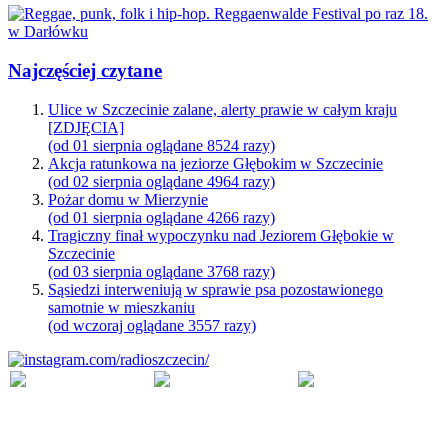
Najczęściej czytane
Ulice w Szczecinie zalane, alerty prawie w całym kraju
[ZDJĘCIA]
(od 01 sierpnia oglądane 8524 razy)
Akcja ratunkowa na jeziorze Głębokim w Szczecinie
(od 02 sierpnia oglądane 4964 razy)
Pożar domu w Mierzynie
(od 01 sierpnia oglądane 4266 razy)
Tragiczny finał wypoczynku nad Jeziorem Głębokie w
Szczecinie
(od 03 sierpnia oglądane 3768 razy)
Sąsiedzi interweniują w sprawie psa pozostawionego
samotnie w mieszkaniu
(od wczoraj oglądane 3557 razy)