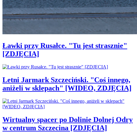
Ławki przy Rusałce. "Tu jest strasznie"
[ZDJĘCIA]
Letni Jarmark Szczeciński. "Coś innego,
aniżeli w sklepach" [WIDEO, ZDJĘCIA]
Wirtualny spacer po Dolinie Dolnej Odry
w centrum Szczecina [ZDJĘCIA]