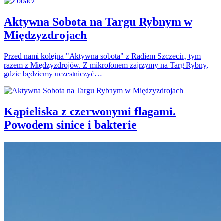
Aktywna Sobota na Targu Rybnym w
Międzyzdrojach
Przed nami kolejna "Aktywna sobota" z Radiem Szczecin, tym
razem z Międzyzdrojów. Z mikrofonem zajrzymy na Targ Rybny,
gdzie będziemy uczestniczyć…
Kąpieliska z czerwonymi flagami.
Powodem sinice i bakterie