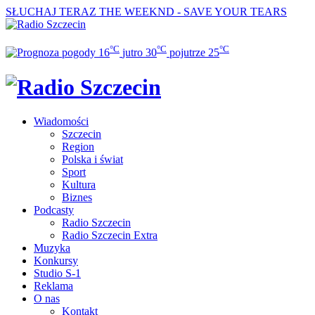
SŁUCHAJ TERAZ
THE WEEKND - SAVE YOUR TEARS
°C
°C
°C
16
jutro
30
pojutrze
25
Wiadomości
Szczecin
Region
Polska i świat
Sport
Kultura
Biznes
Podcasty
Radio Szczecin
Radio Szczecin Extra
Muzyka
Konkursy
Studio S-1
Reklama
O nas
Kontakt