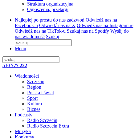
Struktura organizacyjna
Ogłoszenia, przetargi
Najlepiej po prostu do nas zadzwoń
Odwiedź nas na
Facebook-u
Odwiedź nas na X
Odwiedź nas na Instagram-ie
Odwiedź nas na TikTok-u
Szukaj nas na Spotify
Wyślij do
nas wiadomość
Szukaj
Menu
510 777 222
Wiadomości
Szczecin
Region
Polska i świat
Sport
Kultura
Biznes
Podcasty
Radio Szczecin
Radio Szczecin Extra
Muzyka
Konkursy