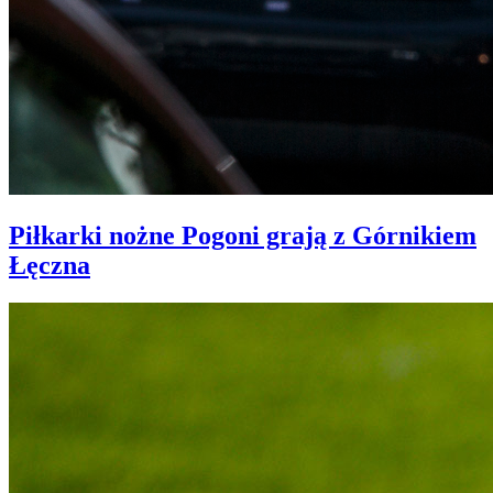
Piłkarki nożne Pogoni grają z Górnikiem
Łęczna