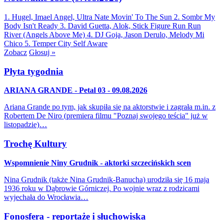
1. Hugel, Imael Angel, Ultra Nate
Movin' To The Sun
2. Sombr
My
Body Isn't Ready
3. David Guetta, Alok, Stick Figure
Run Run
River (Angels Above Me)
4. DJ Goja, Jason Derulo, Melody
Mi
Chico
5. Temper City
Self Aware
Zobacz
Głosuj »
Płyta tygodnia
ARIANA GRANDE - Petal 03 - 09.08.2026
Ariana Grande po tym, jak skupiła się na aktorstwie i zagrała m.in. z
Robertem De Niro (premiera filmu "Poznaj swojego teścia" już w
listopadzie)…
Trochę Kultury
Wspomnienie Niny Grudnik - aktorki szczecińskich scen
Nina Grudnik (także Nina Grudnik-Banucha) urodziła się 16 maja
1936 roku w Dąbrowie Górniczej. Po wojnie wraz z rodzicami
wyjechała do Wrocławia…
Fonosfera - reportaże i słuchowiska