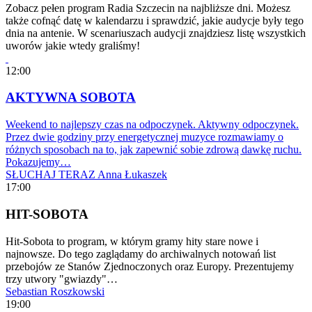
Zobacz pełen program Radia Szczecin na najbliższe dni. Możesz
także cofnąć datę w kalendarzu i sprawdzić, jakie audycje były tego
dnia na antenie. W scenariuszach audycji znajdziesz listę wszystkich
uworów jakie wtedy graliśmy!
12:00
AKTYWNA SOBOTA
Weekend to najlepszy czas na odpoczynek. Aktywny odpoczynek.
Przez dwie godziny przy energetycznej muzyce rozmawiamy o
różnych sposobach na to, jak zapewnić sobie zdrową dawkę ruchu.
Pokazujemy…
SŁUCHAJ TERAZ
Anna Łukaszek
17:00
HIT-SOBOTA
Hit-Sobota to program, w którym gramy hity stare nowe i
najnowsze. Do tego zaglądamy do archiwalnych notowań list
przebojów ze Stanów Zjednoczonych oraz Europy. Prezentujemy
trzy utwory "gwiazdy"…
Sebastian Roszkowski
19:00