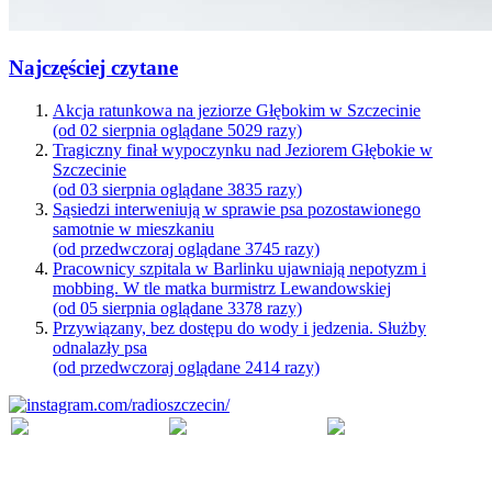
Najczęściej czytane
Akcja ratunkowa na jeziorze Głębokim w Szczecinie
(od 02 sierpnia oglądane 5029 razy)
Tragiczny finał wypoczynku nad Jeziorem Głębokie w
Szczecinie
(od 03 sierpnia oglądane 3835 razy)
Sąsiedzi interweniują w sprawie psa pozostawionego
samotnie w mieszkaniu
(od przedwczoraj oglądane 3745 razy)
Pracownicy szpitala w Barlinku ujawniają nepotyzm i
mobbing. W tle matka burmistrz Lewandowskiej
(od 05 sierpnia oglądane 3378 razy)
Przywiązany, bez dostępu do wody i jedzenia. Służby
odnalazły psa
(od przedwczoraj oglądane 2414 razy)