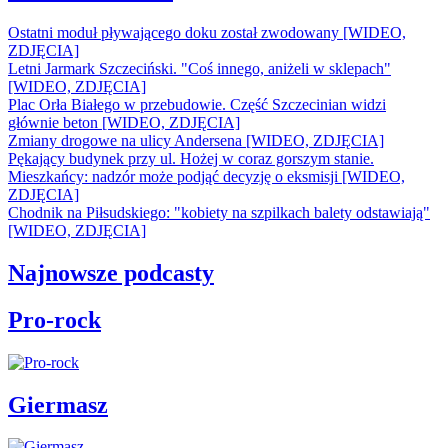
Ostatni moduł pływającego doku został zwodowany [WIDEO,
ZDJĘCIA]
Letni Jarmark Szczeciński. "Coś innego, aniżeli w sklepach"
[WIDEO, ZDJĘCIA]
Plac Orła Białego w przebudowie. Część Szczecinian widzi
głównie beton [WIDEO, ZDJĘCIA]
Zmiany drogowe na ulicy Andersena [WIDEO, ZDJĘCIA]
Pękający budynek przy ul. Hożej w coraz gorszym stanie.
Mieszkańcy: nadzór może podjąć decyzję o eksmisji [WIDEO,
ZDJĘCIA]
Chodnik na Piłsudskiego: "kobiety na szpilkach balety odstawiają"
[WIDEO, ZDJĘCIA]
Najnowsze podcasty
Pro-rock
Giermasz