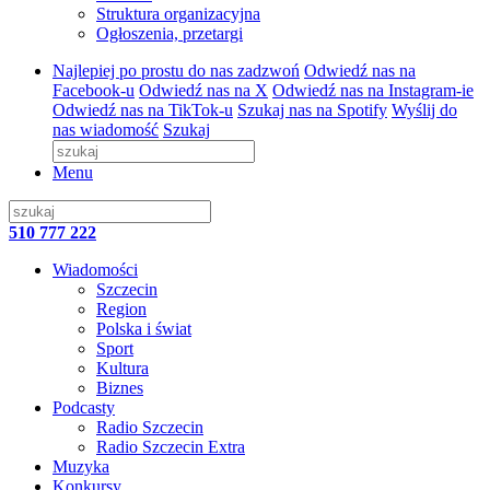
Struktura organizacyjna
Ogłoszenia, przetargi
Najlepiej po prostu do nas zadzwoń
Odwiedź nas na
Facebook-u
Odwiedź nas na X
Odwiedź nas na Instagram-ie
Odwiedź nas na TikTok-u
Szukaj nas na Spotify
Wyślij do
nas wiadomość
Szukaj
Menu
510 777 222
Wiadomości
Szczecin
Region
Polska i świat
Sport
Kultura
Biznes
Podcasty
Radio Szczecin
Radio Szczecin Extra
Muzyka
Konkursy