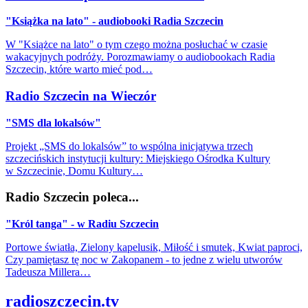
"Książka na lato" - audiobooki Radia Szczecin
W "Książce na lato" o tym czego można posłuchać w czasie
wakacyjnych podróży. Porozmawiamy o audiobookach Radia
Szczecin, które warto mieć pod…
Radio Szczecin na Wieczór
"SMS dla lokalsów"
Projekt „SMS do lokalsów” to wspólna inicjatywa trzech
szczecińskich instytucji kultury: Miejskiego Ośrodka Kultury
w Szczecinie, Domu Kultury…
Radio Szczecin poleca...
"Król tanga" - w Radiu Szczecin
Portowe światła, Zielony kapelusik, Miłość i smutek, Kwiat paproci,
Czy pamiętasz tę noc w Zakopanem - to jedne z wielu utworów
Tadeusza Millera…
radioszczecin.tv