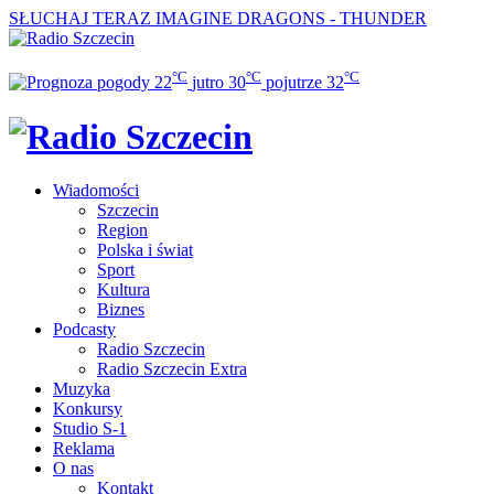
SŁUCHAJ TERAZ
IMAGINE DRAGONS - THUNDER
°C
°C
°C
22
jutro
30
pojutrze
32
Wiadomości
Szczecin
Region
Polska i świat
Sport
Kultura
Biznes
Podcasty
Radio Szczecin
Radio Szczecin Extra
Muzyka
Konkursy
Studio S-1
Reklama
O nas
Kontakt