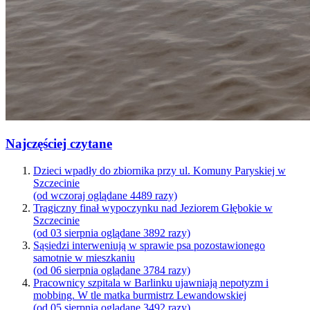
Najczęściej czytane
Dzieci wpadły do zbiornika przy ul. Komuny Paryskiej w
Szczecinie
(od wczoraj oglądane 4489 razy)
Tragiczny finał wypoczynku nad Jeziorem Głębokie w
Szczecinie
(od 03 sierpnia oglądane 3892 razy)
Sąsiedzi interweniują w sprawie psa pozostawionego
samotnie w mieszkaniu
(od 06 sierpnia oglądane 3784 razy)
Pracownicy szpitala w Barlinku ujawniają nepotyzm i
mobbing. W tle matka burmistrz Lewandowskiej
(od 05 sierpnia oglądane 3492 razy)