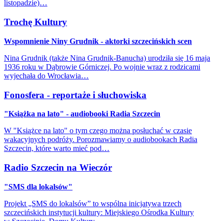
listopadzie)…
Trochę Kultury
Wspomnienie Niny Grudnik - aktorki szczecińskich scen
Nina Grudnik (także Nina Grudnik-Banucha) urodziła się 16 maja
1936 roku w Dąbrowie Górniczej. Po wojnie wraz z rodzicami
wyjechała do Wrocławia…
Fonosfera - reportaże i słuchowiska
"Książka na lato" - audiobooki Radia Szczecin
W "Książce na lato" o tym czego można posłuchać w czasie
wakacyjnych podróży. Porozmawiamy o audiobookach Radia
Szczecin, które warto mieć pod…
Radio Szczecin na Wieczór
"SMS dla lokalsów"
Projekt „SMS do lokalsów” to wspólna inicjatywa trzech
szczecińskich instytucji kultury: Miejskiego Ośrodka Kultury