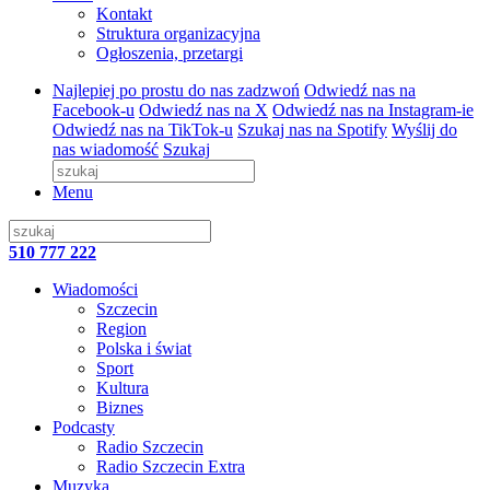
Kontakt
Struktura organizacyjna
Ogłoszenia, przetargi
Najlepiej po prostu do nas zadzwoń
Odwiedź nas na
Facebook-u
Odwiedź nas na X
Odwiedź nas na Instagram-ie
Odwiedź nas na TikTok-u
Szukaj nas na Spotify
Wyślij do
nas wiadomość
Szukaj
Menu
510 777 222
Wiadomości
Szczecin
Region
Polska i świat
Sport
Kultura
Biznes
Podcasty
Radio Szczecin
Radio Szczecin Extra
Muzyka