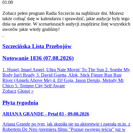
01:00
Zobacz pełen program Radia Szczecin na najbliższe dni. Możesz
także cofnąć datę w kalendarzu i sprawdzić, jakie audycje były tego
dnia na antenie. W scenariuszach audycji znajdziesz listę wszystkich
uworów jakie wtedy graliśmy!
Szczecińska Lista Przebojów
Notowanie 1836 (07.08.2026)
1. Hugel, Imael Angel, Ultra Nate
Movin' To The Sun
2. Sombr
My
Body Isn't Ready
3. David Guetta, Alok, Stick Figure
Run Run
River (Angels Above Me)
4. DJ Goja, Jason Derulo, Melody
Mi
Chico
5. Temper City
Self Aware
Zobacz
Głosuj »
Płyta tygodnia
ARIANA GRANDE - Petal 03 - 09.08.2026
Ariana Grande po tym, jak skupiła się na aktorstwie i zagrała m.in. z
Robertem De Niro (premiera filmu "Poznaj swojego teścia" już w