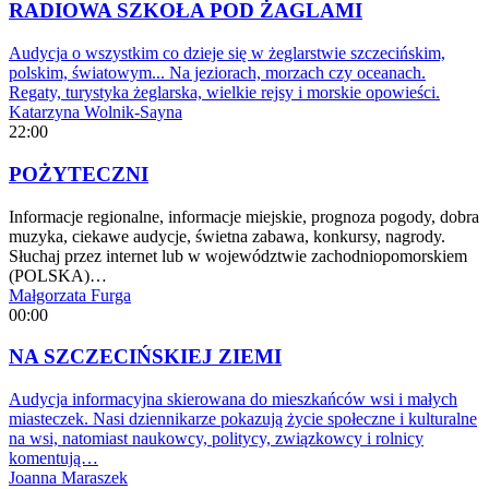
RADIOWA SZKOŁA POD ŻAGLAMI
Audycja o wszystkim co dzieje się w żeglarstwie szczecińskim,
polskim, światowym... Na jeziorach, morzach czy oceanach.
Regaty, turystyka żeglarska, wielkie rejsy i morskie opowieści.
Katarzyna Wolnik-Sayna
22:00
POŻYTECZNI
Informacje regionalne, informacje miejskie, prognoza pogody, dobra
muzyka, ciekawe audycje, świetna zabawa, konkursy, nagrody.
Słuchaj przez internet lub w województwie zachodniopomorskiem
(POLSKA)…
Małgorzata Furga
00:00
NA SZCZECIŃSKIEJ ZIEMI
Audycja informacyjna skierowana do mieszkańców wsi i małych
miasteczek. Nasi dziennikarze pokazują życie społeczne i kulturalne
na wsi, natomiast naukowcy, politycy, związkowcy i rolnicy
komentują…
Joanna Maraszek