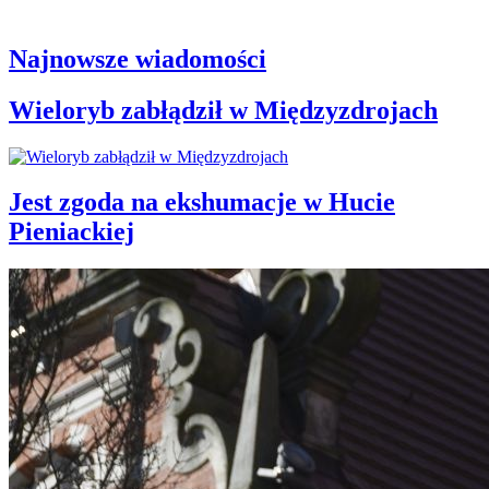
Najnowsze wiadomości
Wieloryb zabłądził w Międzyzdrojach
Jest zgoda na ekshumacje w Hucie
Pieniackiej