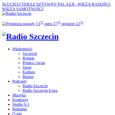
SŁUCHAJ TERAZ
SZTYWNY PAL AZJI - WIEŻA RADOŚCI,
WIEŻA SAMOTNOŚCI
°C
°C
°C
13
jutro
27
pojutrze
22
Wiadomości
Szczecin
Region
Polska i świat
Sport
Kultura
Biznes
Podcasty
Radio Szczecin
Radio Szczecin Extra
Muzyka
Konkursy
Studio S-1
Reklama
O nas