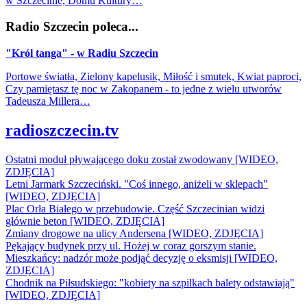
w Szczecinie, Domu Kultury…
Radio Szczecin poleca...
"Król tanga" - w Radiu Szczecin
Portowe światła, Zielony kapelusik, Miłość i smutek, Kwiat paproci,
Czy pamiętasz tę noc w Zakopanem - to jedne z wielu utworów
Tadeusza Millera…
radioszczecin.tv
Ostatni moduł pływającego doku został zwodowany [WIDEO,
ZDJĘCIA]
Letni Jarmark Szczeciński. "Coś innego, aniżeli w sklepach"
[WIDEO, ZDJĘCIA]
Plac Orła Białego w przebudowie. Część Szczecinian widzi
głównie beton [WIDEO, ZDJĘCIA]
Zmiany drogowe na ulicy Andersena [WIDEO, ZDJĘCIA]
Pękający budynek przy ul. Hożej w coraz gorszym stanie.
Mieszkańcy: nadzór może podjąć decyzję o eksmisji [WIDEO,
ZDJĘCIA]
Chodnik na Piłsudskiego: "kobiety na szpilkach balety odstawiają"
[WIDEO, ZDJĘCIA]