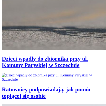
Dzieci wpadły do zbiornika przy ul.
Komuny Paryskiej w Szczecinie
Ratownicy podpowiadają, jak pomóc
topiącej się osobie