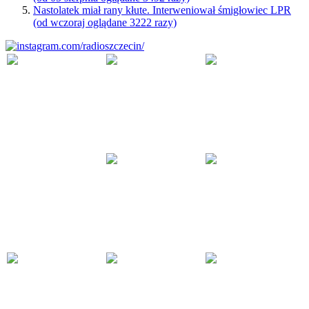
Nastolatek miał rany kłute. Interweniował śmigłowiec LPR
(od wczoraj oglądane 3222 razy)