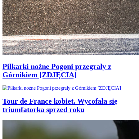
Piłkarki nożne Pogoni przegrały z
Górnikiem [ZDJĘCIA]
Tour de France kobiet. Wycofała się
triumfatorka sprzed roku