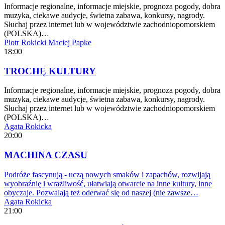
Informacje regionalne, informacje miejskie, prognoza pogody, dobra
muzyka, ciekawe audycje, świetna zabawa, konkursy, nagrody.
Słuchaj przez internet lub w województwie zachodniopomorskiem
(POLSKA)…
Piotr Rokicki
Maciej Papke
18:00
TROCHĘ KULTURY
Informacje regionalne, informacje miejskie, prognoza pogody, dobra
muzyka, ciekawe audycje, świetna zabawa, konkursy, nagrody.
Słuchaj przez internet lub w województwie zachodniopomorskiem
(POLSKA)…
Agata Rokicka
20:00
MACHINA CZASU
Podróże fascynują - uczą nowych smaków i zapachów, rozwijają
wyobraźnię i wrażliwość, ułatwiają otwarcie na inne kultury, inne
obyczaje. Pozwalają też oderwać się od naszej (nie zawsze…
Agata Rokicka
21:00