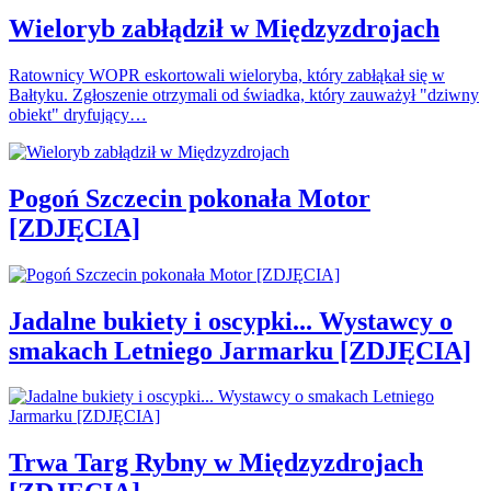
Wieloryb zabłądził w Międzyzdrojach
Ratownicy WOPR eskortowali wieloryba, który zabłąkał się w
Bałtyku. Zgłoszenie otrzymali od świadka, który zauważył "dziwny
obiekt" dryfujący…
Pogoń Szczecin pokonała Motor
[ZDJĘCIA]
Jadalne bukiety i oscypki... Wystawcy o
smakach Letniego Jarmarku [ZDJĘCIA]
Trwa Targ Rybny w Międzyzdrojach