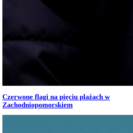
Czerwone flagi na pięciu plażach w
Zachodniopomorskiem