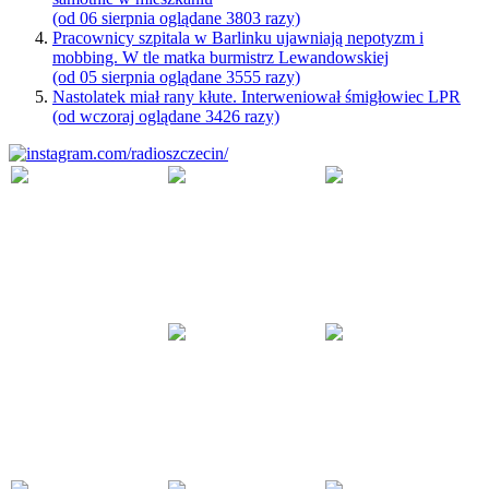
(od 06 sierpnia oglądane 3803 razy)
Pracownicy szpitala w Barlinku ujawniają nepotyzm i
mobbing. W tle matka burmistrz Lewandowskiej
(od 05 sierpnia oglądane 3555 razy)
Nastolatek miał rany kłute. Interweniował śmigłowiec LPR
(od wczoraj oglądane 3426 razy)