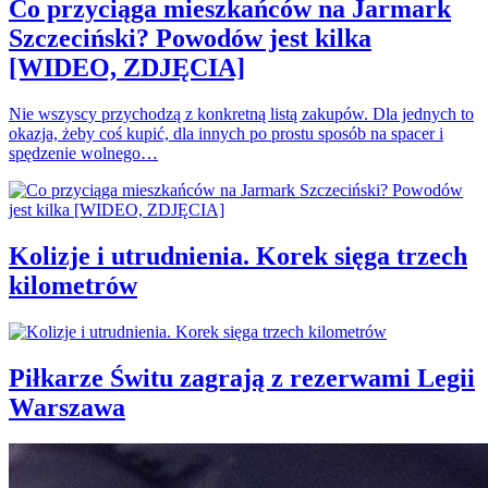
Co przyciąga mieszkańców na Jarmark
Szczeciński? Powodów jest kilka
[WIDEO, ZDJĘCIA]
Nie wszyscy przychodzą z konkretną listą zakupów. Dla jednych to
okazja, żeby coś kupić, dla innych po prostu sposób na spacer i
spędzenie wolnego…
Kolizje i utrudnienia. Korek sięga trzech
kilometrów
Piłkarze Świtu zagrają z rezerwami Legii
Warszawa