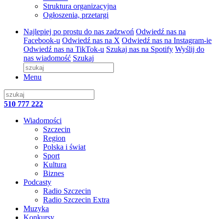
Struktura organizacyjna
Ogłoszenia, przetargi
Najlepiej po prostu do nas zadzwoń
Odwiedź nas na
Facebook-u
Odwiedź nas na X
Odwiedź nas na Instagram-ie
Odwiedź nas na TikTok-u
Szukaj nas na Spotify
Wyślij do
nas wiadomość
Szukaj
Menu
510 777 222
Wiadomości
Szczecin
Region
Polska i świat
Sport
Kultura
Biznes
Podcasty
Radio Szczecin
Radio Szczecin Extra
Muzyka
Konkursy