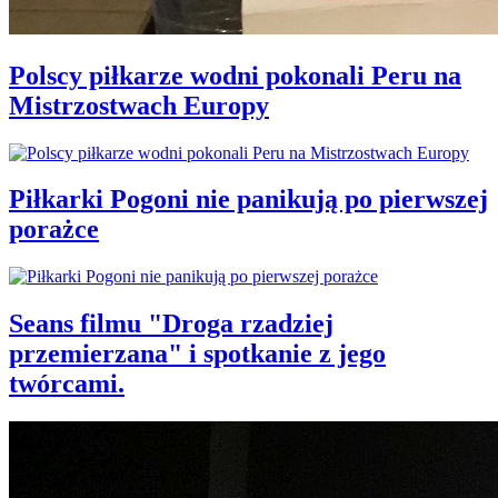
Polscy piłkarze wodni pokonali Peru na
Mistrzostwach Europy
Piłkarki Pogoni nie panikują po pierwszej
porażce
Seans filmu "Droga rzadziej
przemierzana" i spotkanie z jego
twórcami.