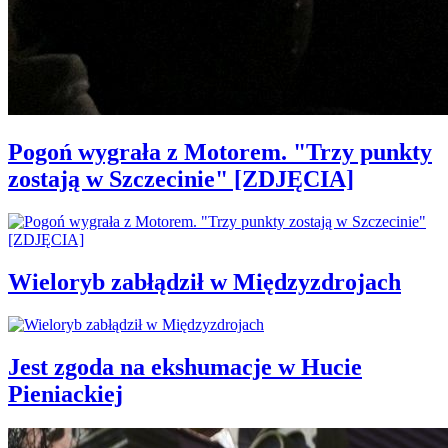
Pogoń wygrała z Motorem. "Trzy punkty
zostają w Szczecinie" [ZDJĘCIA]
Wieloryb zabłądził w Międzyzdrojach
Jest zgoda na ekshumacje w Hucie
Pieniackiej