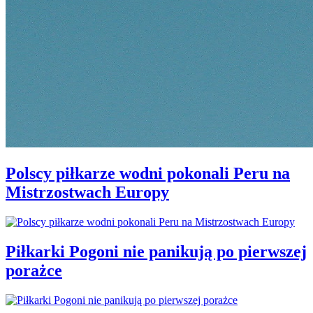
Polscy piłkarze wodni pokonali Peru na
Mistrzostwach Europy
Piłkarki Pogoni nie panikują po pierwszej
porażce