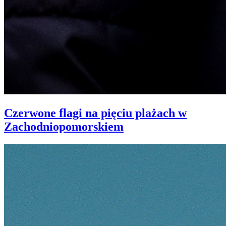
Czerwone flagi na pięciu plażach w
Zachodniopomorskiem