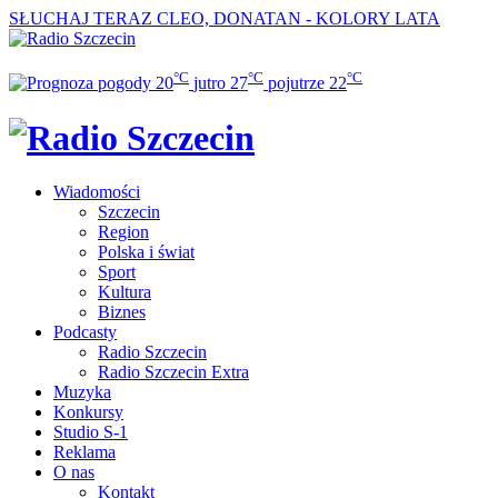
SŁUCHAJ TERAZ
CLEO, DONATAN - KOLORY LATA
°C
°C
°C
20
jutro
27
pojutrze
22
Wiadomości
Szczecin
Region
Polska i świat
Sport
Kultura
Biznes
Podcasty
Radio Szczecin
Radio Szczecin Extra
Muzyka
Konkursy
Studio S-1
Reklama
O nas
Kontakt