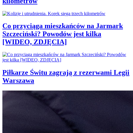
kilometrów
Co przyciąga mieszkańców na Jarmark
Szczeciński? Powodów jest kilka
[WIDEO, ZDJĘCIA]
Piłkarze Świtu zagrają z rezerwami Legii
Warszawa