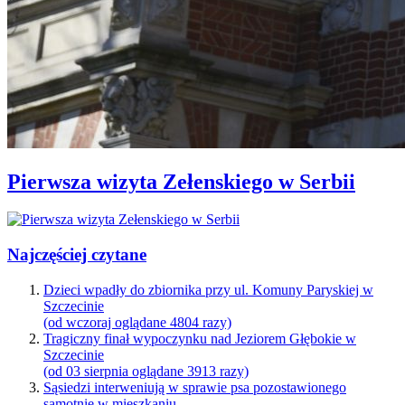
Pierwsza wizyta Zełenskiego w Serbii
Najczęściej czytane
Dzieci wpadły do zbiornika przy ul. Komuny Paryskiej w
Szczecinie
(od wczoraj oglądane 4804 razy)
Tragiczny finał wypoczynku nad Jeziorem Głębokie w
Szczecinie
(od 03 sierpnia oglądane 3913 razy)
Sąsiedzi interweniują w sprawie psa pozostawionego
samotnie w mieszkaniu