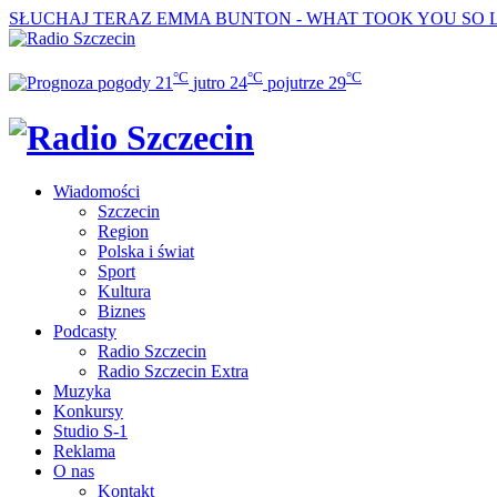
SŁUCHAJ TERAZ
EMMA BUNTON - WHAT TOOK YOU SO 
°C
°C
°C
21
jutro
24
pojutrze
29
Wiadomości
Szczecin
Region
Polska i świat
Sport
Kultura
Biznes
Podcasty
Radio Szczecin
Radio Szczecin Extra
Muzyka
Konkursy
Studio S-1
Reklama
O nas
Kontakt