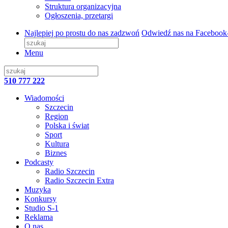
Struktura organizacyjna
Ogłoszenia, przetargi
Najlepiej po prostu do nas zadzwoń
Odwiedź nas na Facebook
Menu
510 777 222
Wiadomości
Szczecin
Region
Polska i świat
Sport
Kultura
Biznes
Podcasty
Radio Szczecin
Radio Szczecin Extra
Muzyka
Konkursy
Studio S-1
Reklama
O nas