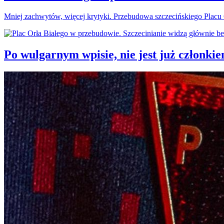
Mniej zachwytów, więcej krytyki. Przebudowa szczecińskiego Plac
Po wulgarnym wpisie, nie jest już członki