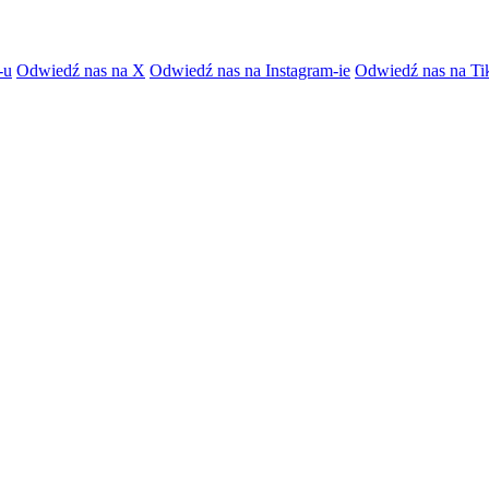
-u
Odwiedź nas na X
Odwiedź nas na Instagram-ie
Odwiedź nas na Ti