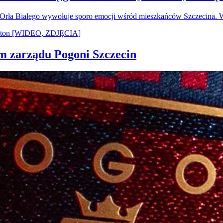
u Orła Białego wywołuje sporo emocji wśród mieszkańców Szczecina.
em zarządu Pogoni Szczecin