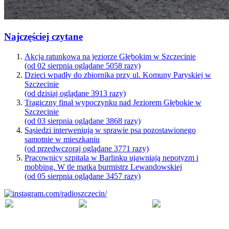
Najczęściej czytane
Akcja ratunkowa na jeziorze Głębokim w Szczecinie
(od 02 sierpnia oglądane 5058 razy)
Dzieci wpadły do zbiornika przy ul. Komuny Paryskiej w
Szczecinie
(od dzisiaj oglądane 3913 razy)
Tragiczny finał wypoczynku nad Jeziorem Głębokie w
Szczecinie
(od 03 sierpnia oglądane 3868 razy)
Sąsiedzi interweniują w sprawie psa pozostawionego
samotnie w mieszkaniu
(od przedwczoraj oglądane 3771 razy)
Pracownicy szpitala w Barlinku ujawniają nepotyzm i
mobbing. W tle matka burmistrz Lewandowskiej
(od 05 sierpnia oglądane 3457 razy)