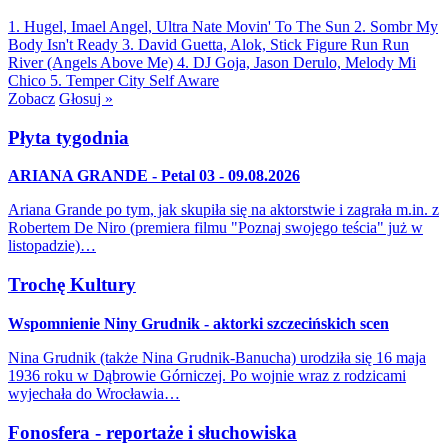
1. Hugel, Imael Angel, Ultra Nate
Movin' To The Sun
2. Sombr
My
Body Isn't Ready
3. David Guetta, Alok, Stick Figure
Run Run
River (Angels Above Me)
4. DJ Goja, Jason Derulo, Melody
Mi
Chico
5. Temper City
Self Aware
Zobacz
Głosuj »
Płyta tygodnia
ARIANA GRANDE - Petal 03 - 09.08.2026
Ariana Grande po tym, jak skupiła się na aktorstwie i zagrała m.in. z
Robertem De Niro (premiera filmu "Poznaj swojego teścia" już w
listopadzie)…
Trochę Kultury
Wspomnienie Niny Grudnik - aktorki szczecińskich scen
Nina Grudnik (także Nina Grudnik-Banucha) urodziła się 16 maja
1936 roku w Dąbrowie Górniczej. Po wojnie wraz z rodzicami
wyjechała do Wrocławia…
Fonosfera - reportaże i słuchowiska