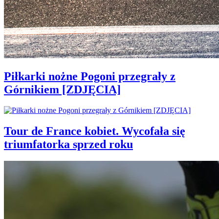
Piłkarki nożne Pogoni przegrały z
Górnikiem [ZDJĘCIA]
Tour de France kobiet. Wycofała się
triumfatorka sprzed roku