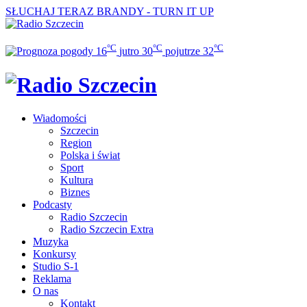
SŁUCHAJ TERAZ
BRANDY - TURN IT UP
°C
°C
°C
16
jutro
30
pojutrze
32
Wiadomości
Szczecin
Region
Polska i świat
Sport
Kultura
Biznes
Podcasty
Radio Szczecin
Radio Szczecin Extra
Muzyka
Konkursy
Studio S-1
Reklama
O nas
Kontakt