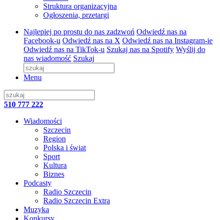
Struktura organizacyjna
Ogłoszenia, przetargi
Najlepiej po prostu do nas zadzwoń
Odwiedź nas na
Facebook-u
Odwiedź nas na X
Odwiedź nas na Instagram-ie
Odwiedź nas na TikTok-u
Szukaj nas na Spotify
Wyślij do
nas wiadomość
Szukaj
Menu
510 777 222
Wiadomości
Szczecin
Region
Polska i świat
Sport
Kultura
Biznes
Podcasty
Radio Szczecin
Radio Szczecin Extra
Muzyka
Konkursy