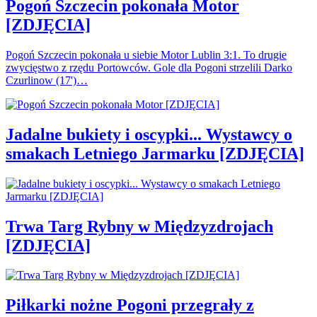
Pogoń Szczecin pokonała Motor
[ZDJĘCIA]
Pogoń Szczecin pokonała u siebie Motor Lublin 3:1. To drugie
zwycięstwo z rzędu Portowców. Gole dla Pogoni strzelili Darko
Czurlinow (17')…
Jadalne bukiety i oscypki... Wystawcy o
smakach Letniego Jarmarku [ZDJĘCIA]
Trwa Targ Rybny w Międzyzdrojach
[ZDJĘCIA]
Piłkarki nożne Pogoni przegrały z