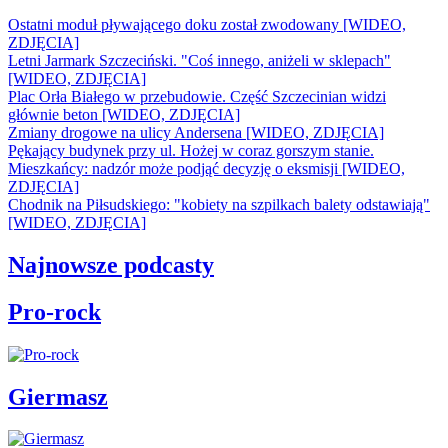
Ostatni moduł pływającego doku został zwodowany [WIDEO,
ZDJĘCIA]
Letni Jarmark Szczeciński. "Coś innego, aniżeli w sklepach"
[WIDEO, ZDJĘCIA]
Plac Orła Białego w przebudowie. Część Szczecinian widzi
głównie beton [WIDEO, ZDJĘCIA]
Zmiany drogowe na ulicy Andersena [WIDEO, ZDJĘCIA]
Pękający budynek przy ul. Hożej w coraz gorszym stanie.
Mieszkańcy: nadzór może podjąć decyzję o eksmisji [WIDEO,
ZDJĘCIA]
Chodnik na Piłsudskiego: "kobiety na szpilkach balety odstawiają"
[WIDEO, ZDJĘCIA]
Najnowsze podcasty
Pro-rock
Giermasz