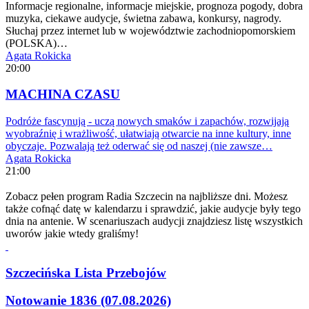
Informacje regionalne, informacje miejskie, prognoza pogody, dobra
muzyka, ciekawe audycje, świetna zabawa, konkursy, nagrody.
Słuchaj przez internet lub w województwie zachodniopomorskiem
(POLSKA)…
Agata Rokicka
20:00
MACHINA CZASU
Podróże fascynują - uczą nowych smaków i zapachów, rozwijają
wyobraźnię i wrażliwość, ułatwiają otwarcie na inne kultury, inne
obyczaje. Pozwalają też oderwać się od naszej (nie zawsze…
Agata Rokicka
21:00
Zobacz pełen program Radia Szczecin na najbliższe dni. Możesz
także cofnąć datę w kalendarzu i sprawdzić, jakie audycje były tego
dnia na antenie. W scenariuszach audycji znajdziesz listę wszystkich
uworów jakie wtedy graliśmy!
Szczecińska Lista Przebojów
Notowanie 1836 (07.08.2026)