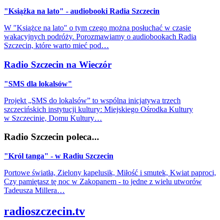
"Książka na lato" - audiobooki Radia Szczecin
W "Książce na lato" o tym czego można posłuchać w czasie
wakacyjnych podróży. Porozmawiamy o audiobookach Radia
Szczecin, które warto mieć pod…
Radio Szczecin na Wieczór
"SMS dla lokalsów"
Projekt „SMS do lokalsów” to wspólna inicjatywa trzech
szczecińskich instytucji kultury: Miejskiego Ośrodka Kultury
w Szczecinie, Domu Kultury…
Radio Szczecin poleca...
"Król tanga" - w Radiu Szczecin
Portowe światła, Zielony kapelusik, Miłość i smutek, Kwiat paproci,
Czy pamiętasz tę noc w Zakopanem - to jedne z wielu utworów
Tadeusza Millera…
radioszczecin.tv