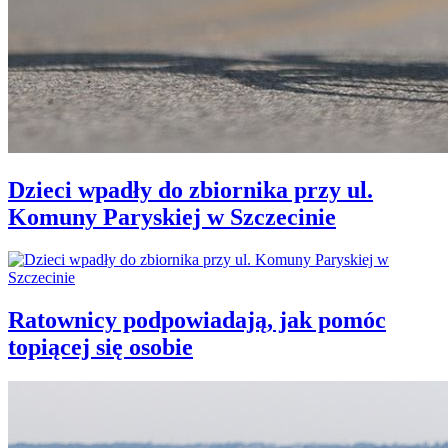
Dzieci wpadły do zbiornika przy ul.
Komuny Paryskiej w Szczecinie
Ratownicy podpowiadają, jak pomóc
topiącej się osobie