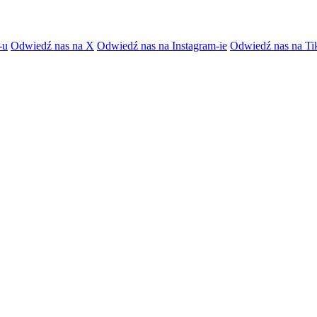
-u
Odwiedź nas na X
Odwiedź nas na Instagram-ie
Odwiedź nas na Ti