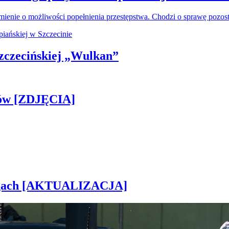
ienie o możliwości popełnienia przestępstwa. Chodzi o sprawę pozo
 Szczecińskiej „Wulkan”
gów [ZDJĘCIA]
rogach [AKTUALIZACJA]