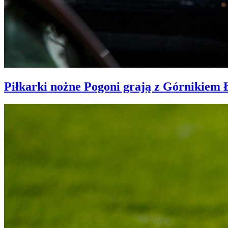
Piłkarki nożne Pogoni grają z Górnikiem 