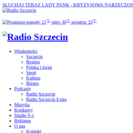
SŁUCHAJ TERAZ
LADY PANK - KRYZYSOWA NARZECZO
°C
°C
°C
21
jutro
30
pojutrze
32
Wiadomości
Szczecin
Region
Polska i świat
Sport
Kultura
Biznes
Podcasty
Radio Szczecin
Radio Szczecin Extra
Muzyka
Konkursy
Studio S-1
Reklama
O nas
Kontakt