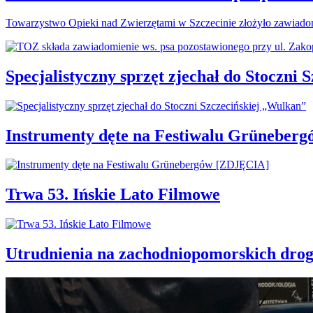
Towarzystwo Opieki nad Zwierzętami w Szczecinie złożyło zawiadom
Specjalistyczny sprzęt zjechał do Stoczni
Instrumenty dęte na Festiwalu Grüneber
Trwa 53. Ińskie Lato Filmowe
Utrudnienia na zachodniopomorskich d