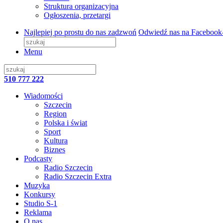
Struktura organizacyjna
Ogłoszenia, przetargi
Najlepiej po prostu do nas zadzwoń
Odwiedź nas na Facebook
Menu
510 777 222
Wiadomości
Szczecin
Region
Polska i świat
Sport
Kultura
Biznes
Podcasty
Radio Szczecin
Radio Szczecin Extra
Muzyka
Konkursy
Studio S-1
Reklama
O nas