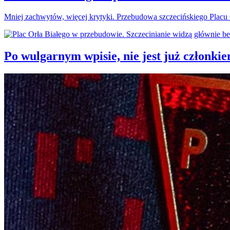
Mniej zachwytów, więcej krytyki. Przebudowa szczecińskiego Plac
Po wulgarnym wpisie, nie jest już członki