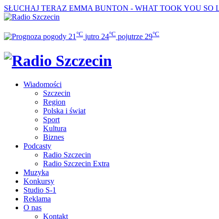
SŁUCHAJ TERAZ
EMMA BUNTON - WHAT TOOK YOU SO 
°C
°C
°C
21
jutro
24
pojutrze
29
Wiadomości
Szczecin
Region
Polska i świat
Sport
Kultura
Biznes
Podcasty
Radio Szczecin
Radio Szczecin Extra
Muzyka
Konkursy
Studio S-1
Reklama
O nas
Kontakt