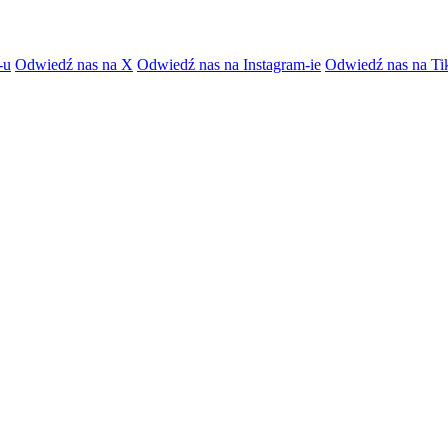
-u
Odwiedź nas na X
Odwiedź nas na Instagram-ie
Odwiedź nas na Ti