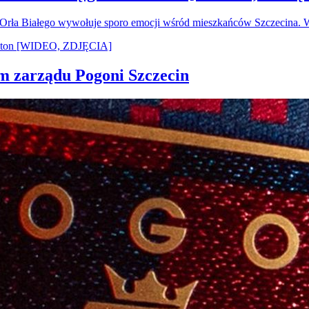
u Orła Białego wywołuje sporo emocji wśród mieszkańców Szczecina.
em zarządu Pogoni Szczecin