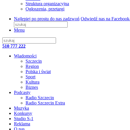
Struktura organizacyjna
Ogłoszenia, przetargi
Najlepiej po prostu do nas zadzwoń
Odwiedź nas na Facebook
Menu
510 777 222
Wiadomości
Szczecin
Region
Polska i świat
Sport
Kultura
Biznes
Podcasty
Radio Szczecin
Radio Szczecin Extra
Muzyka
Konkursy
Studio S-1
Reklama
O nas