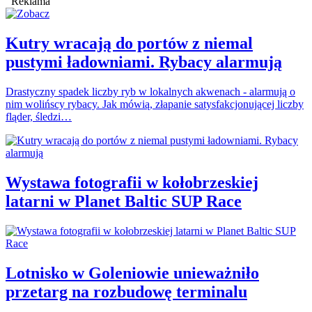
Reklama
Kutry wracają do portów z niemal
pustymi ładowniami. Rybacy alarmują
Drastyczny spadek liczby ryb w lokalnych akwenach - alarmują o
nim wolińscy rybacy. Jak mówią, złapanie satysfakcjonującej liczby
fląder, śledzi…
Wystawa fotografii w kołobrzeskiej
latarni w Planet Baltic SUP Race
Lotnisko w Goleniowie unieważniło
przetarg na rozbudowę terminalu