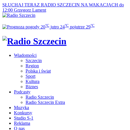
SŁUCHAJ TERAZ
RADIO SZCZECIN NA WAKACJACH do
12:00
Grzegorz Lament
°C
°C
°C
20
jutro
24
pojutrze
29
Wiadomości
Szczecin
Region
Polska i świat
Sport
Kultura
Biznes
Podcasty
Radio Szczecin
Radio Szczecin Extra
Muzyka
Konkursy
Studio S-1
Reklama
O nas