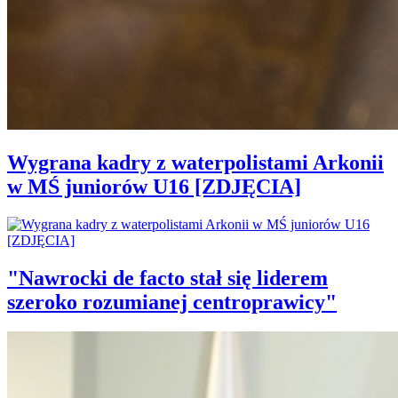
Wygrana kadry z waterpolistami Arkonii
w MŚ juniorów U16 [ZDJĘCIA]
"Nawrocki de facto stał się liderem
szeroko rozumianej centroprawicy"