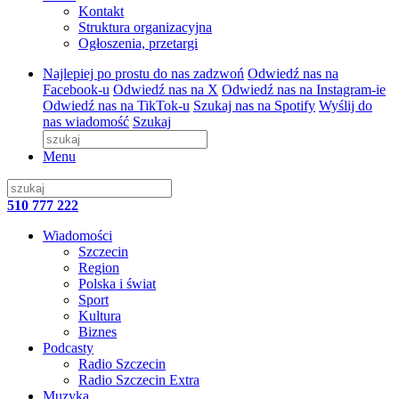
Kontakt
Struktura organizacyjna
Ogłoszenia, przetargi
Najlepiej po prostu do nas zadzwoń
Odwiedź nas na
Facebook-u
Odwiedź nas na X
Odwiedź nas na Instagram-ie
Odwiedź nas na TikTok-u
Szukaj nas na Spotify
Wyślij do
nas wiadomość
Szukaj
Menu
510 777 222
Wiadomości
Szczecin
Region
Polska i świat
Sport
Kultura
Biznes
Podcasty
Radio Szczecin
Radio Szczecin Extra
Muzyka