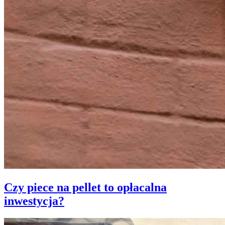
Czy piece na pellet to opłacalna
inwestycja?