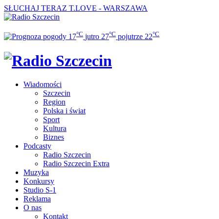
SŁUCHAJ TERAZ
T.LOVE - WARSZAWA
°C
°C
°C
17
jutro
27
pojutrze
22
Wiadomości
Szczecin
Region
Polska i świat
Sport
Kultura
Biznes
Podcasty
Radio Szczecin
Radio Szczecin Extra
Muzyka
Konkursy
Studio S-1
Reklama
O nas
Kontakt