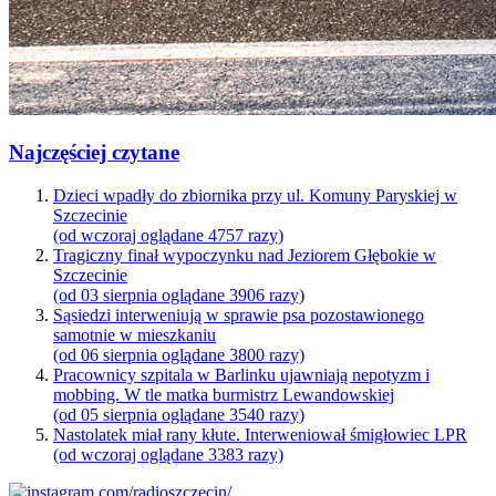
Najczęściej czytane
Dzieci wpadły do zbiornika przy ul. Komuny Paryskiej w
Szczecinie
(od wczoraj oglądane 4757 razy)
Tragiczny finał wypoczynku nad Jeziorem Głębokie w
Szczecinie
(od 03 sierpnia oglądane 3906 razy)
Sąsiedzi interweniują w sprawie psa pozostawionego
samotnie w mieszkaniu
(od 06 sierpnia oglądane 3800 razy)
Pracownicy szpitala w Barlinku ujawniają nepotyzm i
mobbing. W tle matka burmistrz Lewandowskiej
(od 05 sierpnia oglądane 3540 razy)
Nastolatek miał rany kłute. Interweniował śmigłowiec LPR
(od wczoraj oglądane 3383 razy)