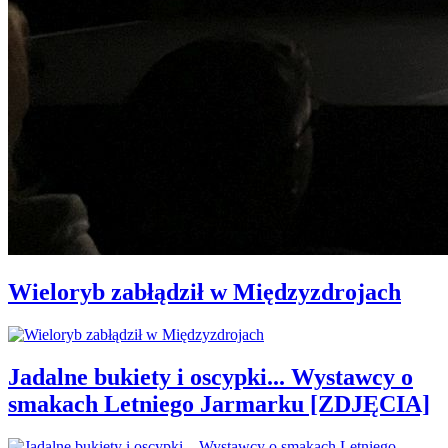
Wieloryb zabłądził w Międzyzdrojach
Jadalne bukiety i oscypki... Wystawcy o
smakach Letniego Jarmarku [ZDJĘCIA]