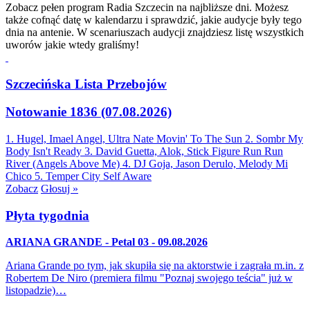
Zobacz pełen program Radia Szczecin na najbliższe dni. Możesz
także cofnąć datę w kalendarzu i sprawdzić, jakie audycje były tego
dnia na antenie. W scenariuszach audycji znajdziesz listę wszystkich
uworów jakie wtedy graliśmy!
Szczecińska Lista Przebojów
Notowanie 1836 (07.08.2026)
1. Hugel, Imael Angel, Ultra Nate
Movin' To The Sun
2. Sombr
My
Body Isn't Ready
3. David Guetta, Alok, Stick Figure
Run Run
River (Angels Above Me)
4. DJ Goja, Jason Derulo, Melody
Mi
Chico
5. Temper City
Self Aware
Zobacz
Głosuj »
Płyta tygodnia
ARIANA GRANDE - Petal 03 - 09.08.2026
Ariana Grande po tym, jak skupiła się na aktorstwie i zagrała m.in. z
Robertem De Niro (premiera filmu "Poznaj swojego teścia" już w
listopadzie)…