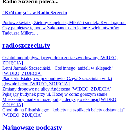
Radio Szczecin poleca...
"Król tanga" - w Radiu Szczecin
Portowe światła, Zielony kapelusik, Miłość i smutek, Kwiat paproci,
Czy pamiętasz tę noc w Zakopanem - to jedne z wielu utworów
Tadeusza Millera…
radioszczecin.tv
Ostatni moduł pływającego doku został zwodowany [WIDEO,
ZDJĘCIA]
Letni Jarmark Szczeciński. "Coś innego, aniżeli w sklepach"
[WIDEO, ZDJĘCIA]
Plac Orła Białego w przebudowie. Część Szczecinian widzi
głównie beton [WIDEO, ZDJĘCIA]
Zmiany drogowe na ulicy Andersena [WIDEO, ZDJĘCIA]
Pękający budynek przy ul. Hożej w coraz gorszym stanie.
Mieszkańcy: nadzór może podjąć decyzję o eksmisji [WIDEO,
ZDJĘCIA]
Chodnik na Piłsudskiego: "kobiety na szpilkach balety odstawiają"
[WIDEO, ZDJĘCIA]
Najnowsze podcasty