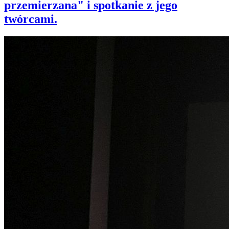
przemierzana" i spotkanie z jego
twórcami.