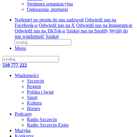
Struktura organizacyjna
Ogłoszenia, przetargi
Najlepiej po prostu do nas zadzwoń
Odwiedź nas na
Facebook-u
Odwiedź nas na X
Odwiedź nas na Instagram-ie
Odwiedź nas na TikTok-u
Szukaj nas na Spotify
Wyślij do
nas wiadomość
Szukaj
Menu
510 777 222
Wiadomości
Szczecin
Region
Polska i świat
Sport
Kultura
Biznes
Podcasty
Radio Szczecin
Radio Szczecin Extra
Muzyka
Konkursy