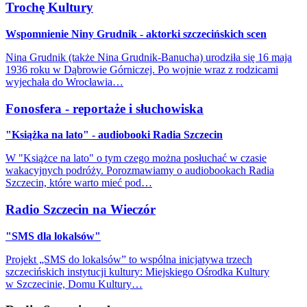
Trochę Kultury
Wspomnienie Niny Grudnik - aktorki szczecińskich scen
Nina Grudnik (także Nina Grudnik-Banucha) urodziła się 16 maja
1936 roku w Dąbrowie Górniczej. Po wojnie wraz z rodzicami
wyjechała do Wrocławia…
Fonosfera - reportaże i słuchowiska
"Książka na lato" - audiobooki Radia Szczecin
W "Książce na lato" o tym czego można posłuchać w czasie
wakacyjnych podróży. Porozmawiamy o audiobookach Radia
Szczecin, które warto mieć pod…
Radio Szczecin na Wieczór
"SMS dla lokalsów"
Projekt „SMS do lokalsów” to wspólna inicjatywa trzech
szczecińskich instytucji kultury: Miejskiego Ośrodka Kultury
w Szczecinie, Domu Kultury…