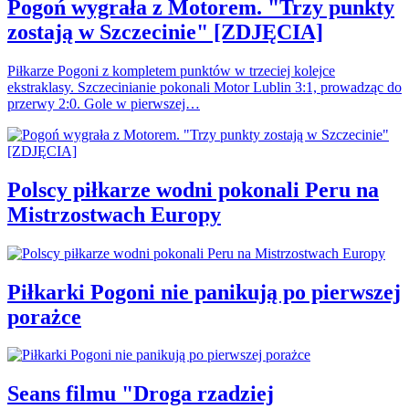
Pogoń wygrała z Motorem. "Trzy punkty
zostają w Szczecinie" [ZDJĘCIA]
Piłkarze Pogoni z kompletem punktów w trzeciej kolejce
ekstraklasy. Szczecinianie pokonali Motor Lublin 3:1, prowadząc do
przerwy 2:0. Gole w pierwszej…
Polscy piłkarze wodni pokonali Peru na
Mistrzostwach Europy
Piłkarki Pogoni nie panikują po pierwszej
porażce
Seans filmu "Droga rzadziej