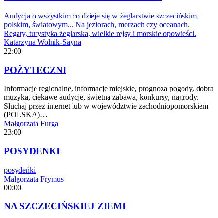
Audycja o wszystkim co dzieje się w żeglarstwie szczecińskim,
polskim, światowym... Na jeziorach, morzach czy oceanach.
Regaty, turystyka żeglarska, wielkie rejsy i morskie opowieści.
Katarzyna Wolnik-Sayna
22:00
POŻYTECZNI
Informacje regionalne, informacje miejskie, prognoza pogody, dobra
muzyka, ciekawe audycje, świetna zabawa, konkursy, nagrody.
Słuchaj przez internet lub w województwie zachodniopomorskiem
(POLSKA)…
Małgorzata Furga
23:00
POSYDENKI
posydeńki
Małgorzata Frymus
00:00
NA SZCZECIŃSKIEJ ZIEMI