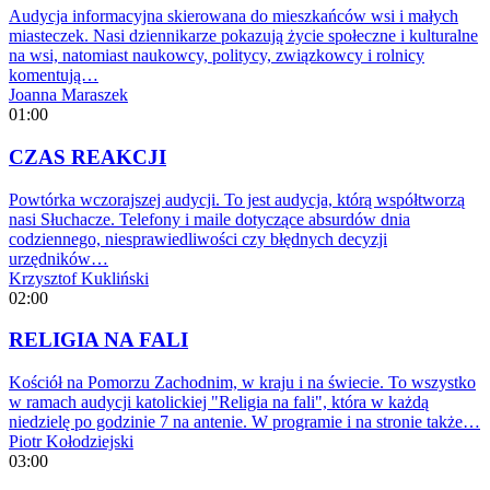
Audycja informacyjna skierowana do mieszkańców wsi i małych
miasteczek. Nasi dziennikarze pokazują życie społeczne i kulturalne
na wsi, natomiast naukowcy, politycy, związkowcy i rolnicy
komentują…
Joanna Maraszek
01:00
CZAS REAKCJI
Powtórka wczorajszej audycji. To jest audycja, którą współtworzą
nasi Słuchacze. Telefony i maile dotyczące absurdów dnia
codziennego, niesprawiedliwości czy błędnych decyzji
urzędników…
Krzysztof Kukliński
02:00
RELIGIA NA FALI
Kościół na Pomorzu Zachodnim, w kraju i na świecie. To wszystko
w ramach audycji katolickiej "Religia na fali", która w każdą
niedzielę po godzinie 7 na antenie. W programie i na stronie także…
Piotr Kołodziejski
03:00