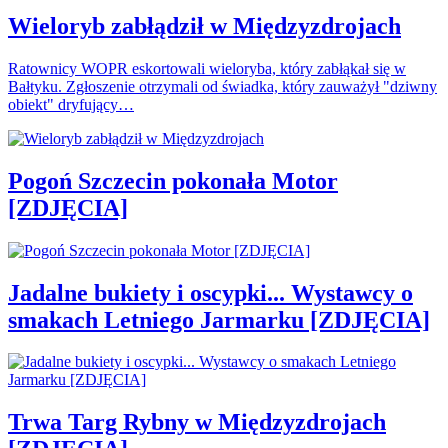
Wieloryb zabłądził w Międzyzdrojach
Ratownicy WOPR eskortowali wieloryba, który zabłąkał się w
Bałtyku. Zgłoszenie otrzymali od świadka, który zauważył "dziwny
obiekt" dryfujący…
Pogoń Szczecin pokonała Motor
[ZDJĘCIA]
Jadalne bukiety i oscypki... Wystawcy o
smakach Letniego Jarmarku [ZDJĘCIA]
Trwa Targ Rybny w Międzyzdrojach