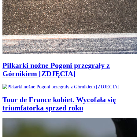
Piłkarki nożne Pogoni przegrały z
Górnikiem [ZDJĘCIA]
Tour de France kobiet. Wycofała się
triumfatorka sprzed roku