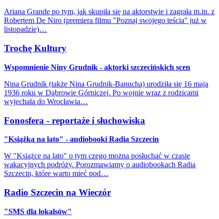
Ariana Grande po tym, jak skupiła się na aktorstwie i zagrała m.in. z
Robertem De Niro (premiera filmu "Poznaj swojego teścia" już w
listopadzie)…
Trochę Kultury
Wspomnienie Niny Grudnik - aktorki szczecińskich scen
Nina Grudnik (także Nina Grudnik-Banucha) urodziła się 16 maja
1936 roku w Dąbrowie Górniczej. Po wojnie wraz z rodzicami
wyjechała do Wrocławia…
Fonosfera - reportaże i słuchowiska
"Książka na lato" - audiobooki Radia Szczecin
W "Książce na lato" o tym czego można posłuchać w czasie
wakacyjnych podróży. Porozmawiamy o audiobookach Radia
Szczecin, które warto mieć pod…
Radio Szczecin na Wieczór
"SMS dla lokalsów"