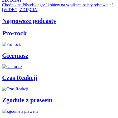
ZDJĘCIA]
Chodnik na Piłsudskiego: "kobiety na szpilkach balety odstawiają"
[WIDEO, ZDJĘCIA]
Najnowsze podcasty
Pro-rock
Giermasz
Czas Reakcji
Zgodnie z prawem