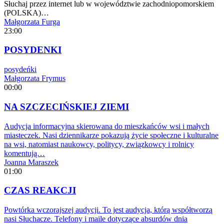
Słuchaj przez internet lub w województwie zachodniopomorskiem
(POLSKA)…
Małgorzata Furga
23:00
POSYDENKI
posydeńki
Małgorzata Frymus
00:00
NA SZCZECIŃSKIEJ ZIEMI
Audycja informacyjna skierowana do mieszkańców wsi i małych
miasteczek. Nasi dziennikarze pokazują życie społeczne i kulturalne
na wsi, natomiast naukowcy, politycy, związkowcy i rolnicy
komentują…
Joanna Maraszek
01:00
CZAS REAKCJI
Powtórka wczorajszej audycji. To jest audycja, którą współtworzą
nasi Słuchacze. Telefony i maile dotyczące absurdów dnia