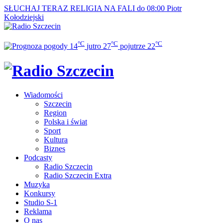
SŁUCHAJ TERAZ
RELIGIA NA FALI do 08:00
Piotr
Kołodziejski
°C
°C
°C
14
jutro
27
pojutrze
22
Wiadomości
Szczecin
Region
Polska i świat
Sport
Kultura
Biznes
Podcasty
Radio Szczecin
Radio Szczecin Extra
Muzyka
Konkursy
Studio S-1
Reklama
O nas