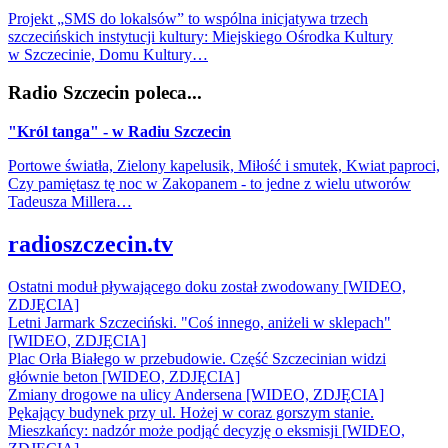
Projekt „SMS do lokalsów” to wspólna inicjatywa trzech
szczecińskich instytucji kultury: Miejskiego Ośrodka Kultury
w Szczecinie, Domu Kultury…
Radio Szczecin poleca...
"Król tanga" - w Radiu Szczecin
Portowe światła, Zielony kapelusik, Miłość i smutek, Kwiat paproci,
Czy pamiętasz tę noc w Zakopanem - to jedne z wielu utworów
Tadeusza Millera…
radioszczecin.tv
Ostatni moduł pływającego doku został zwodowany [WIDEO,
ZDJĘCIA]
Letni Jarmark Szczeciński. "Coś innego, aniżeli w sklepach"
[WIDEO, ZDJĘCIA]
Plac Orła Białego w przebudowie. Część Szczecinian widzi
głównie beton [WIDEO, ZDJĘCIA]
Zmiany drogowe na ulicy Andersena [WIDEO, ZDJĘCIA]
Pękający budynek przy ul. Hożej w coraz gorszym stanie.
Mieszkańcy: nadzór może podjąć decyzję o eksmisji [WIDEO,