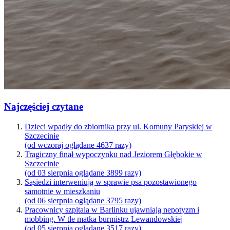
Najczęściej czytane
Dzieci wpadły do zbiornika przy ul. Komuny Paryskiej w
Szczecinie
(od wczoraj oglądane 4637 razy)
Tragiczny finał wypoczynku nad Jeziorem Głębokie w
Szczecinie
(od 03 sierpnia oglądane 3899 razy)
Sąsiedzi interweniują w sprawie psa pozostawionego
samotnie w mieszkaniu
(od 06 sierpnia oglądane 3795 razy)
Pracownicy szpitala w Barlinku ujawniają nepotyzm i
mobbing. W tle matka burmistrz Lewandowskiej
(od 05 sierpnia oglądane 3517 razy)