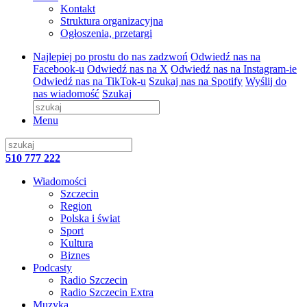
Kontakt
Struktura organizacyjna
Ogłoszenia, przetargi
Najlepiej po prostu do nas zadzwoń
Odwiedź nas na
Facebook-u
Odwiedź nas na X
Odwiedź nas na Instagram-ie
Odwiedź nas na TikTok-u
Szukaj nas na Spotify
Wyślij do
nas wiadomość
Szukaj
Menu
510 777 222
Wiadomości
Szczecin
Region
Polska i świat
Sport
Kultura
Biznes
Podcasty
Radio Szczecin
Radio Szczecin Extra
Muzyka