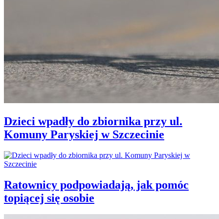
Dzieci wpadły do zbiornika przy ul.
Komuny Paryskiej w Szczecinie
Ratownicy podpowiadają, jak pomóc
topiącej się osobie