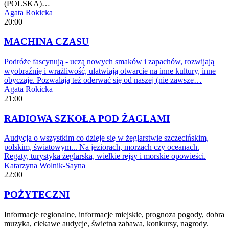
(POLSKA)…
Agata Rokicka
20:00
MACHINA CZASU
Podróże fascynują - uczą nowych smaków i zapachów, rozwijają
wyobraźnię i wrażliwość, ułatwiają otwarcie na inne kultury, inne
obyczaje. Pozwalają też oderwać się od naszej (nie zawsze…
Agata Rokicka
21:00
RADIOWA SZKOŁA POD ŻAGLAMI
Audycja o wszystkim co dzieje się w żeglarstwie szczecińskim,
polskim, światowym... Na jeziorach, morzach czy oceanach.
Regaty, turystyka żeglarska, wielkie rejsy i morskie opowieści.
Katarzyna Wolnik-Sayna
22:00
POŻYTECZNI
Informacje regionalne, informacje miejskie, prognoza pogody, dobra
muzyka, ciekawe audycje, świetna zabawa, konkursy, nagrody.