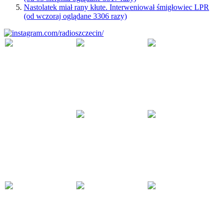
Nastolatek miał rany kłute. Interweniował śmigłowiec LPR
(od wczoraj oglądane 3306 razy)