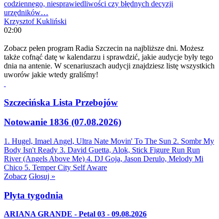
codziennego, niesprawiedliwości czy błędnych decyzji
urzędników…
Krzysztof Kukliński
02:00
Zobacz pełen program Radia Szczecin na najbliższe dni. Możesz
także cofnąć datę w kalendarzu i sprawdzić, jakie audycje były tego
dnia na antenie. W scenariuszach audycji znajdziesz listę wszystkich
uworów jakie wtedy graliśmy!
Szczecińska Lista Przebojów
Notowanie 1836 (07.08.2026)
1. Hugel, Imael Angel, Ultra Nate
Movin' To The Sun
2. Sombr
My
Body Isn't Ready
3. David Guetta, Alok, Stick Figure
Run Run
River (Angels Above Me)
4. DJ Goja, Jason Derulo, Melody
Mi
Chico
5. Temper City
Self Aware
Zobacz
Głosuj »
Płyta tygodnia
ARIANA GRANDE - Petal 03 - 09.08.2026