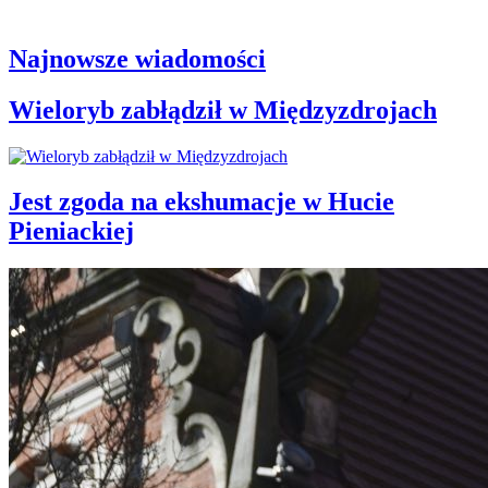
Najnowsze wiadomości
Wieloryb zabłądził w Międzyzdrojach
Jest zgoda na ekshumacje w Hucie
Pieniackiej