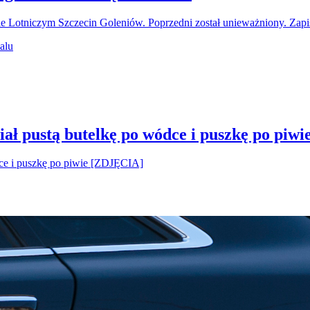
ie Lotniczym Szczecin Goleniów. Poprzedni został unieważniony. Za
ał pustą butelkę po wódce i puszkę po piw