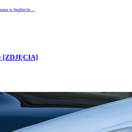
pisana w budżecie…
ie [ZDJĘCIA]