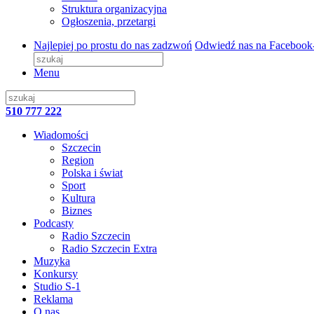
Struktura organizacyjna
Ogłoszenia, przetargi
Najlepiej po prostu do nas zadzwoń
Odwiedź nas na Facebook
Menu
510 777 222
Wiadomości
Szczecin
Region
Polska i świat
Sport
Kultura
Biznes
Podcasty
Radio Szczecin
Radio Szczecin Extra
Muzyka
Konkursy
Studio S-1
Reklama
O nas