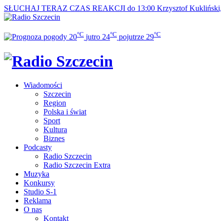
SŁUCHAJ TERAZ
CZAS REAKCJI do 13:00
Krzysztof Kuklińsk
°C
°C
°C
20
jutro
24
pojutrze
29
Wiadomości
Szczecin
Region
Polska i świat
Sport
Kultura
Biznes
Podcasty
Radio Szczecin
Radio Szczecin Extra
Muzyka
Konkursy
Studio S-1
Reklama
O nas
Kontakt