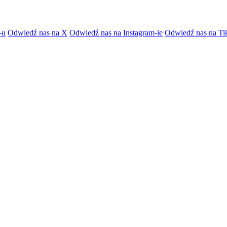
-u
Odwiedź nas na X
Odwiedź nas na Instagram-ie
Odwiedź nas na Ti