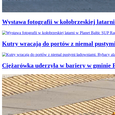
Wystawa fotografii w kołobrzeskiej latarn
Kutry wracają do portów z niemal pustym
Ciężarówka uderzyła w bariery w gminie P