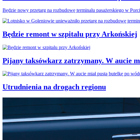
Będzie nowy przetarg na rozbudowę terminalu pasażerskiego w Porc
Będzie remont w szpitalu przy Arkońskiej
Pijany taksówkarz zatrzymany. W aucie mi
Utrudnienia na drogach regionu