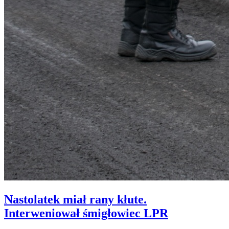
Nastolatek miał rany kłute.
Interweniował śmigłowiec LPR