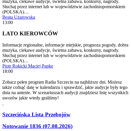
muzyka, ciekawe audycje, świetna zabawa, konkursy, nagrody.
Słuchaj przez internet lub w województwie zachodniopomorskiem
(POLSKA)…
Beata Użarowska
13:00
LATO KIEROWCÓW
Informacje regionalne, informacje miejskie, prognoza pogody, dobra
muzyka, ciekawe audycje, świetna zabawa, konkursy, nagrody.
Słuchaj przez internet lub w województwie zachodniopomorskiem
(POLSKA)…
Piotr Rokicki
Maciej Papke
18:00
Zobacz pełen program Radia Szczecin na najbliższe dni. Możesz
także cofnąć datę w kalendarzu i sprawdzić, jakie audycje były tego
dnia na antenie. W scenariuszach audycji znajdziesz listę wszystkich
uworów jakie wtedy graliśmy!
Szczecińska Lista Przebojów
Notowanie 1836 (07.08.2026)