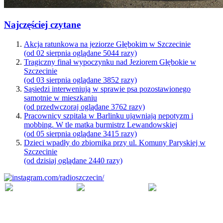
Najczęściej czytane
Akcja ratunkowa na jeziorze Głębokim w Szczecinie
(od 02 sierpnia oglądane 5044 razy)
Tragiczny finał wypoczynku nad Jeziorem Głębokie w
Szczecinie
(od 03 sierpnia oglądane 3852 razy)
Sąsiedzi interweniują w sprawie psa pozostawionego
samotnie w mieszkaniu
(od przedwczoraj oglądane 3762 razy)
Pracownicy szpitala w Barlinku ujawniają nepotyzm i
mobbing. W tle matka burmistrz Lewandowskiej
(od 05 sierpnia oglądane 3415 razy)
Dzieci wpadły do zbiornika przy ul. Komuny Paryskiej w
Szczecinie
(od dzisiaj oglądane 2440 razy)