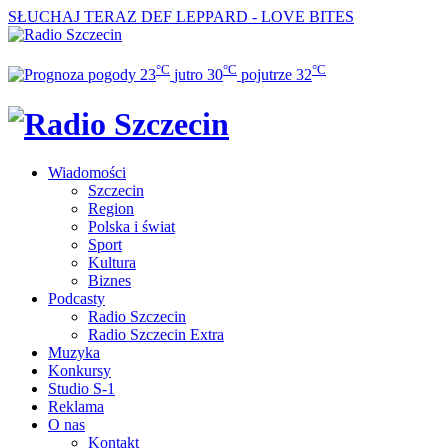
SŁUCHAJ TERAZ
DEF LEPPARD - LOVE BITES
°C
°C
°C
23
jutro
30
pojutrze
32
Wiadomości
Szczecin
Region
Polska i świat
Sport
Kultura
Biznes
Podcasty
Radio Szczecin
Radio Szczecin Extra
Muzyka
Konkursy
Studio S-1
Reklama
O nas
Kontakt