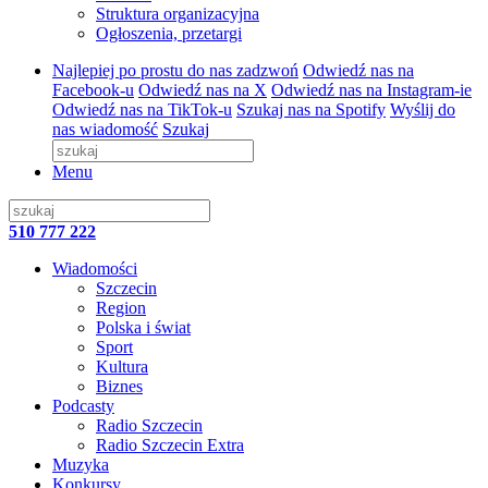
Struktura organizacyjna
Ogłoszenia, przetargi
Najlepiej po prostu do nas zadzwoń
Odwiedź nas na
Facebook-u
Odwiedź nas na X
Odwiedź nas na Instagram-ie
Odwiedź nas na TikTok-u
Szukaj nas na Spotify
Wyślij do
nas wiadomość
Szukaj
Menu
510 777 222
Wiadomości
Szczecin
Region
Polska i świat
Sport
Kultura
Biznes
Podcasty
Radio Szczecin
Radio Szczecin Extra
Muzyka
Konkursy