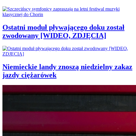
Ostatni moduł pływającego doku został
zwodowany [WIDEO, ZDJĘCIA]
Niemieckie landy znoszą niedzielny zakaz
jazdy ciężarówek