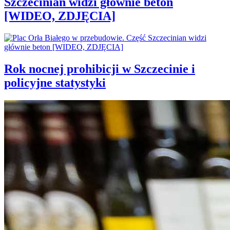
Szczecinian widzi głównie beton
[WIDEO, ZDJĘCIA]
Rok nocnej prohibicji w Szczecinie i
policyjne statystyki