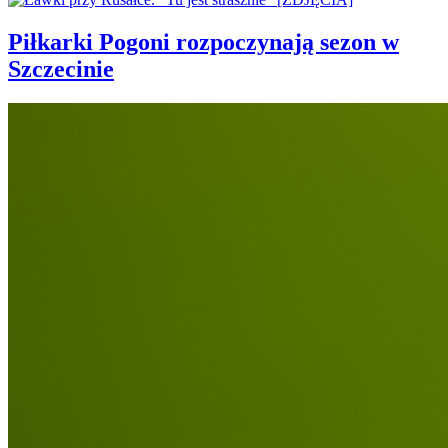
Piłkarki Pogoni rozpoczynają sezon w
Szczecinie