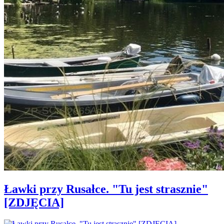
Ławki przy Rusałce. "Tu jest strasznie"
[ZDJĘCIA]