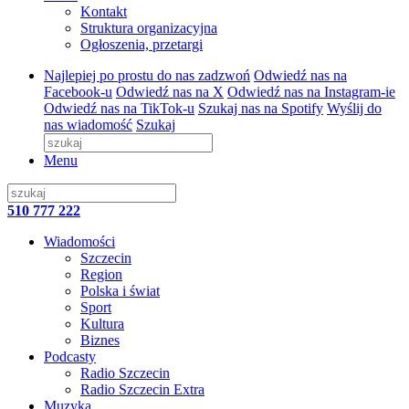
Kontakt
Struktura organizacyjna
Ogłoszenia, przetargi
Najlepiej po prostu do nas zadzwoń
Odwiedź nas na
Facebook-u
Odwiedź nas na X
Odwiedź nas na Instagram-ie
Odwiedź nas na TikTok-u
Szukaj nas na Spotify
Wyślij do
nas wiadomość
Szukaj
Menu
510 777 222
Wiadomości
Szczecin
Region
Polska i świat
Sport
Kultura
Biznes
Podcasty
Radio Szczecin
Radio Szczecin Extra
Muzyka