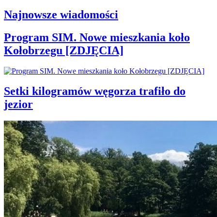
Najnowsze wiadomości
Program SIM. Nowe mieszkania koło
Kołobrzegu [ZDJĘCIA]
Setki kilogramów węgorza trafiło do
jezior