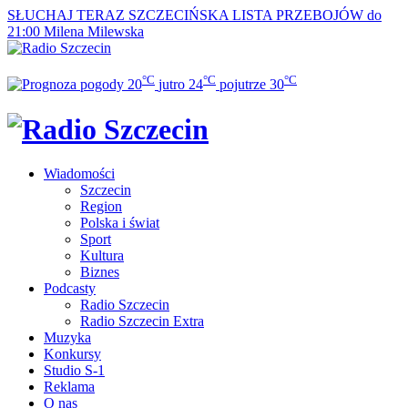
SŁUCHAJ TERAZ
SZCZECIŃSKA LISTA PRZEBOJÓW do
21:00
Milena Milewska
°C
°C
°C
20
jutro
24
pojutrze
30
Wiadomości
Szczecin
Region
Polska i świat
Sport
Kultura
Biznes
Podcasty
Radio Szczecin
Radio Szczecin Extra
Muzyka
Konkursy
Studio S-1
Reklama
O nas