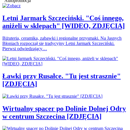
Autopromocja
Letni Jarmark Szczeciński. "Coś innego,
aniżeli w sklepach" [WIDEO, ZDJĘCIA]
Biżuteria, ceramika, zabawki i regionalne przysmaki. Na Jasnych
Błoniach rozpoczął się tradycyjny Letni Jarmark Szczeciński.
Pierwsi odwiedzający…
Ławki przy Rusałce. "Tu jest strasznie"
[ZDJĘCIA]
Wirtualny spacer po Dolinie Dolnej Odry
w centrum Szczecina [ZDJĘCIA]