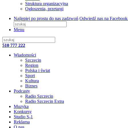
Struktura organizacyjna
Ogłoszenia, przetargi
Najlepiej po prostu do nas zadzwoń
Odwiedź nas na Facebook
Menu
510 777 222
Wiadomości
Szczecin
Region
Polska i świat
Sport
Kultura
Biznes
Podcasty
Radio Szczecin
Radio Szczecin Extra
Muzyka
Konkursy
Studio S-1
Reklama
O nas