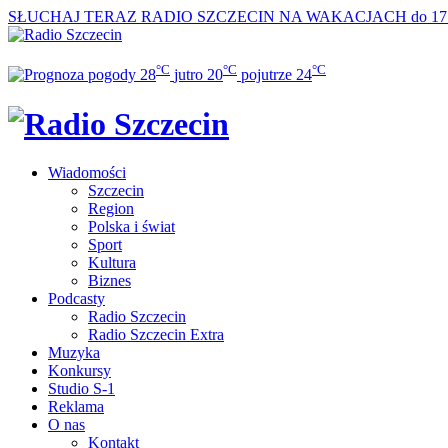
SŁUCHAJ TERAZ
RADIO SZCZECIN NA WAKACJACH do 17
°C
°C
°C
28
jutro
20
pojutrze
24
Wiadomości
Szczecin
Region
Polska i świat
Sport
Kultura
Biznes
Podcasty
Radio Szczecin
Radio Szczecin Extra
Muzyka
Konkursy
Studio S-1
Reklama
O nas
Kontakt