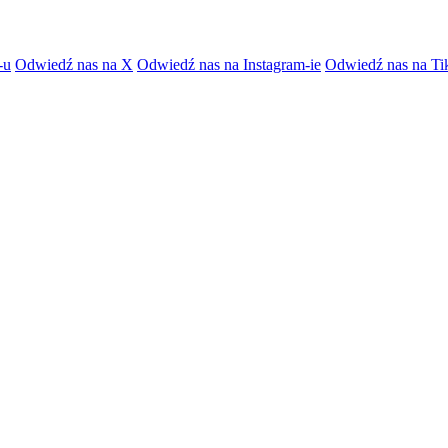
-u
Odwiedź nas na X
Odwiedź nas na Instagram-ie
Odwiedź nas na Ti