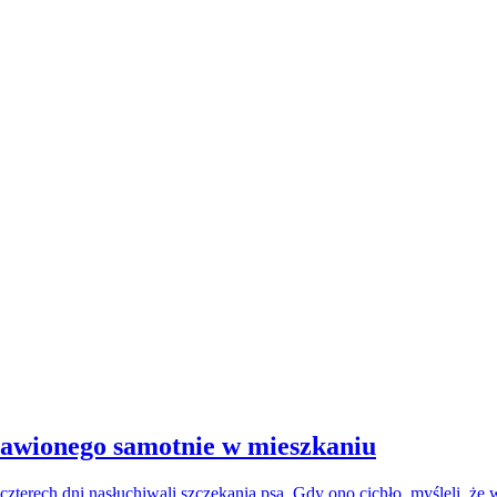
stawionego samotnie w mieszkaniu
czterech dni nasłuchiwali szczekania psa. Gdy ono cichło, myśleli, że