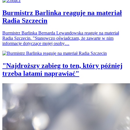
Burmistrz Barlinka reaguje na materiał
Radia Szczecin
Burmistrz Barlinka Bernarda Lewandowska reaguje na materiał
Radia Szczecin. "Stanowczo oświadczam, że zawarte w nim
informacje dotyczące mojej osoby…
"Najdroższy zabieg to ten, który później
trzeba latami naprawiać"