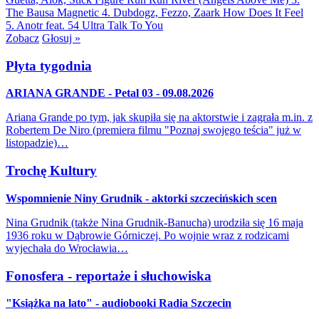
The Bausa
Magnetic
4. Dubdogz, Fezzo, Zaark
How Does It Feel
5. Anotr feat. 54 Ultra
Talk To You
Zobacz
Głosuj »
Płyta tygodnia
ARIANA GRANDE - Petal 03 - 09.08.2026
Ariana Grande po tym, jak skupiła się na aktorstwie i zagrała m.in. z
Robertem De Niro (premiera filmu "Poznaj swojego teścia" już w
listopadzie)…
Trochę Kultury
Wspomnienie Niny Grudnik - aktorki szczecińskich scen
Nina Grudnik (także Nina Grudnik-Banucha) urodziła się 16 maja
1936 roku w Dąbrowie Górniczej. Po wojnie wraz z rodzicami
wyjechała do Wrocławia…
Fonosfera - reportaże i słuchowiska
"Książka na lato" - audiobooki Radia Szczecin