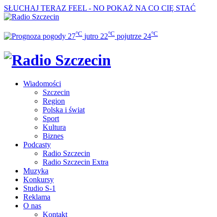
SŁUCHAJ TERAZ
FEEL - NO POKAŻ NA CO CIĘ STAĆ
°C
°C
°C
27
jutro
22
pojutrze
24
Wiadomości
Szczecin
Region
Polska i świat
Sport
Kultura
Biznes
Podcasty
Radio Szczecin
Radio Szczecin Extra
Muzyka
Konkursy
Studio S-1
Reklama
O nas
Kontakt