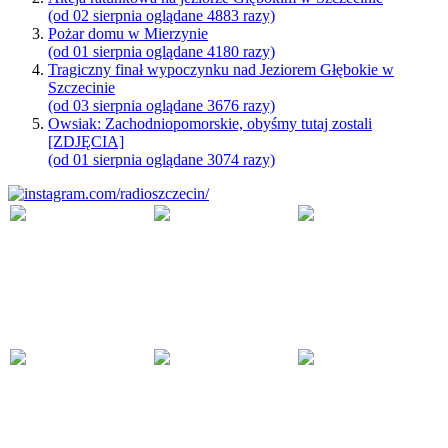
(od 02 sierpnia oglądane 4883 razy)
Pożar domu w Mierzynie
(od 01 sierpnia oglądane 4180 razy)
Tragiczny finał wypoczynku nad Jeziorem Głębokie w
Szczecinie
(od 03 sierpnia oglądane 3676 razy)
Owsiak: Zachodniopomorskie, obyśmy tutaj zostali
[ZDJĘCIA]
(od 01 sierpnia oglądane 3074 razy)