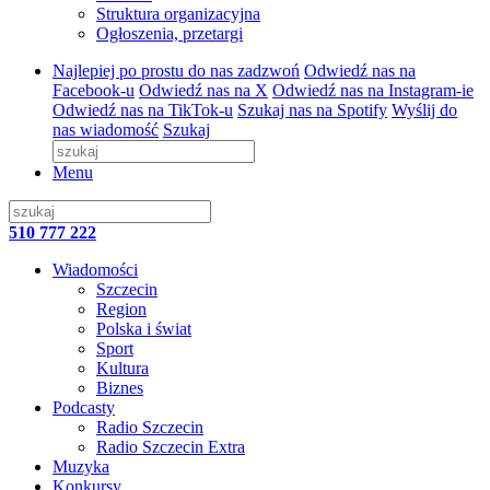
Struktura organizacyjna
Ogłoszenia, przetargi
Najlepiej po prostu do nas zadzwoń
Odwiedź nas na
Facebook-u
Odwiedź nas na X
Odwiedź nas na Instagram-ie
Odwiedź nas na TikTok-u
Szukaj nas na Spotify
Wyślij do
nas wiadomość
Szukaj
Menu
510 777 222
Wiadomości
Szczecin
Region
Polska i świat
Sport
Kultura
Biznes
Podcasty
Radio Szczecin
Radio Szczecin Extra
Muzyka
Konkursy