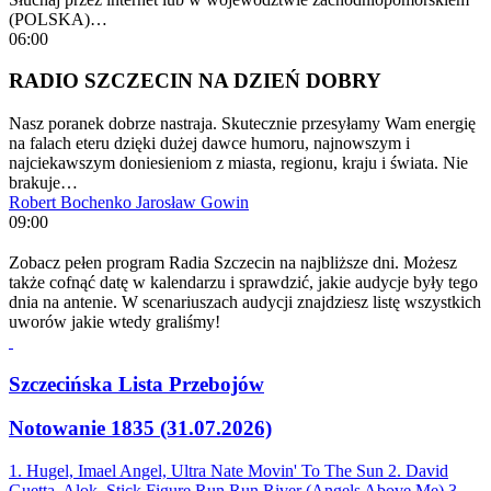
(POLSKA)…
06:00
RADIO SZCZECIN NA DZIEŃ DOBRY
Nasz poranek dobrze nastraja. Skutecznie przesyłamy Wam energię
na falach eteru dzięki dużej dawce humoru, najnowszym i
najciekawszym doniesieniom z miasta, regionu, kraju i świata. Nie
brakuje…
Robert Bochenko
Jarosław Gowin
09:00
Zobacz pełen program Radia Szczecin na najbliższe dni. Możesz
także cofnąć datę w kalendarzu i sprawdzić, jakie audycje były tego
dnia na antenie. W scenariuszach audycji znajdziesz listę wszystkich
uworów jakie wtedy graliśmy!
Szczecińska Lista Przebojów
Notowanie 1835 (31.07.2026)
1. Hugel, Imael Angel, Ultra Nate
Movin' To The Sun
2. David
Guetta, Alok, Stick Figure
Run Run River (Angels Above Me)
3.