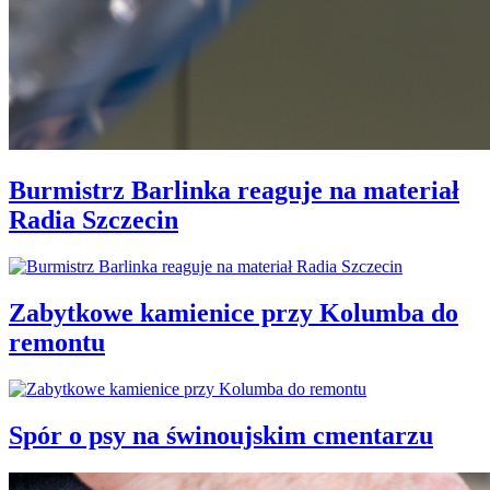
Burmistrz Barlinka reaguje na materiał
Radia Szczecin
Zabytkowe kamienice przy Kolumba do
remontu
Spór o psy na świnoujskim cmentarzu