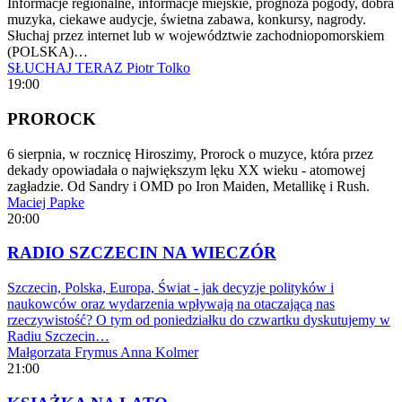
Informacje regionalne, informacje miejskie, prognoza pogody, dobra
muzyka, ciekawe audycje, świetna zabawa, konkursy, nagrody.
Słuchaj przez internet lub w województwie zachodniopomorskiem
(POLSKA)…
SŁUCHAJ TERAZ
Piotr Tolko
19:00
PROROCK
6 sierpnia, w rocznicę Hiroszimy, Prorock o muzyce, która przez
dekady opowiadała o największym lęku XX wieku - atomowej
zagładzie. Od Sandry i OMD po Iron Maiden, Metallikę i Rush.
Maciej Papke
20:00
RADIO SZCZECIN NA WIECZÓR
Szczecin, Polska, Europa, Świat - jak decyzje polityków i
naukowców oraz wydarzenia wpływają na otaczającą nas
rzeczywistość? O tym od poniedziałku do czwartku dyskutujemy w
Radiu Szczecin…
Małgorzata Frymus
Anna Kolmer
21:00