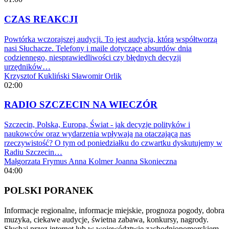
CZAS REAKCJI
Powtórka wczorajszej audycji. To jest audycja, którą współtworzą
nasi Słuchacze. Telefony i maile dotyczące absurdów dnia
codziennego, niesprawiedliwości czy błędnych decyzji
urzędników…
Krzysztof Kukliński
Sławomir Orlik
02:00
RADIO SZCZECIN NA WIECZÓR
Szczecin, Polska, Europa, Świat - jak decyzje polityków i
naukowców oraz wydarzenia wpływają na otaczającą nas
rzeczywistość? O tym od poniedziałku do czwartku dyskutujemy w
Radiu Szczecin…
Małgorzata Frymus
Anna Kolmer
Joanna Skonieczna
04:00
POLSKI PORANEK
Informacje regionalne, informacje miejskie, prognoza pogody, dobra
muzyka, ciekawe audycje, świetna zabawa, konkursy, nagrody.
Słuchaj przez internet lub w województwie zachodniopomorskiem