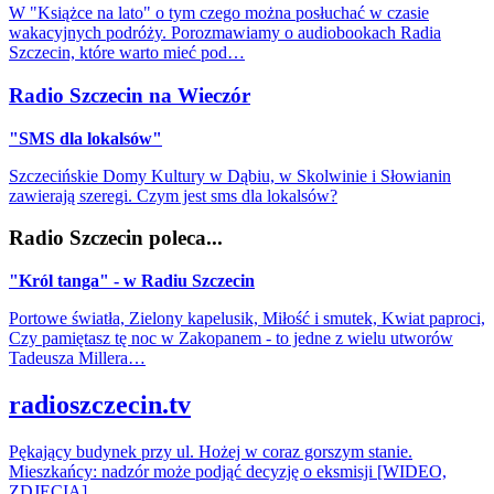
W "Książce na lato" o tym czego można posłuchać w czasie
wakacyjnych podróży. Porozmawiamy o audiobookach Radia
Szczecin, które warto mieć pod…
Radio Szczecin na Wieczór
"SMS dla lokalsów"
Szczecińskie Domy Kultury w Dąbiu, w Skolwinie i Słowianin
zawierają szeregi. Czym jest sms dla lokalsów?
Radio Szczecin poleca...
"Król tanga" - w Radiu Szczecin
Portowe światła, Zielony kapelusik, Miłość i smutek, Kwiat paproci,
Czy pamiętasz tę noc w Zakopanem - to jedne z wielu utworów
Tadeusza Millera…
radioszczecin.tv
Pękający budynek przy ul. Hożej w coraz gorszym stanie.
Mieszkańcy: nadzór może podjąć decyzję o eksmisji [WIDEO,
ZDJĘCIA]