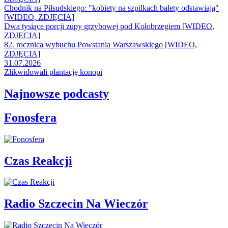
Chodnik na Piłsudskiego: "kobiety na szpilkach balety odstawiają"
[WIDEO, ZDJĘCIA]
Dwa tysiące porcji zupy grzybowej pod Kołobrzegiem [WIDEO,
ZDJECIA]
82. rocznica wybuchu Powstania Warszawskiego [WIDEO,
ZDJĘCIA]
31.07.2026
Zlikwidowali plantację konopi
Najnowsze podcasty
Fonosfera
Czas Reakcji
Radio Szczecin Na Wieczór