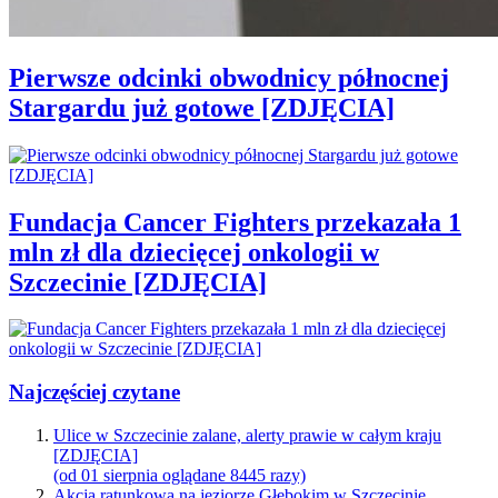
Pierwsze odcinki obwodnicy północnej
Stargardu już gotowe [ZDJĘCIA]
Fundacja Cancer Fighters przekazała 1
mln zł dla dziecięcej onkologii w
Szczecinie [ZDJĘCIA]
Najczęściej czytane
Ulice w Szczecinie zalane, alerty prawie w całym kraju
[ZDJĘCIA]
(od 01 sierpnia oglądane 8445 razy)
Akcja ratunkowa na jeziorze Głębokim w Szczecinie