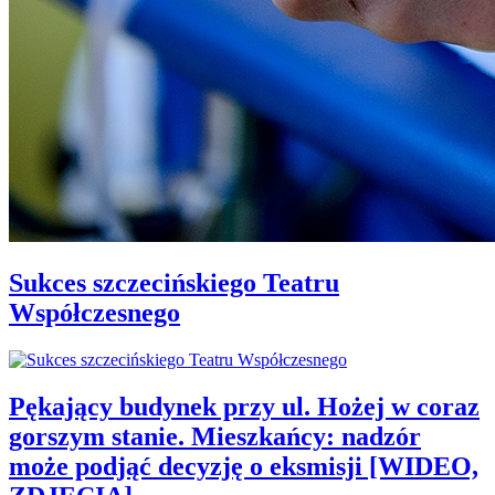
Sukces szczecińskiego Teatru
Współczesnego
Pękający budynek przy ul. Hożej w coraz
gorszym stanie. Mieszkańcy: nadzór
może podjąć decyzję o eksmisji [WIDEO,