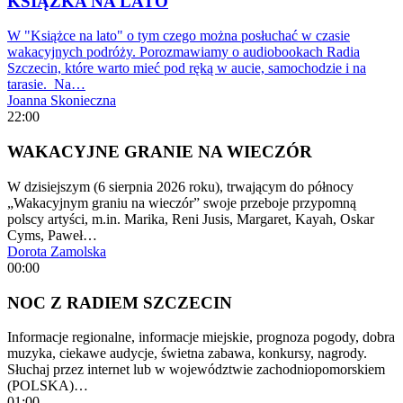
KSIĄŻKA NA LATO
W "Książce na lato" o tym czego można posłuchać w czasie
wakacyjnych podróży. Porozmawiamy o audiobookach Radia
Szczecin, które warto mieć pod ręką w aucie, samochodzie i na
tarasie. Na…
Joanna Skonieczna
22:00
WAKACYJNE GRANIE NA WIECZÓR
W dzisiejszym (6 sierpnia 2026 roku), trwającym do północy
„Wakacyjnym graniu na wieczór” swoje przeboje przypomną
polscy artyści, m.in. Marika, Reni Jusis, Margaret, Kayah, Oskar
Cyms, Paweł…
Dorota Zamolska
00:00
NOC Z RADIEM SZCZECIN
Informacje regionalne, informacje miejskie, prognoza pogody, dobra
muzyka, ciekawe audycje, świetna zabawa, konkursy, nagrody.
Słuchaj przez internet lub w województwie zachodniopomorskiem
(POLSKA)…
01:00