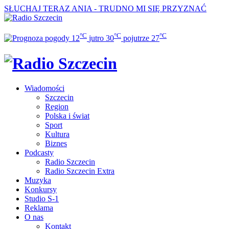
SŁUCHAJ TERAZ
ANIA - TRUDNO MI SIĘ PRZYZNAĆ
°C
°C
°C
12
jutro
30
pojutrze
27
Wiadomości
Szczecin
Region
Polska i świat
Sport
Kultura
Biznes
Podcasty
Radio Szczecin
Radio Szczecin Extra
Muzyka
Konkursy
Studio S-1
Reklama
O nas
Kontakt