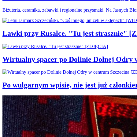
Biżuteria, ceramika, zabawki i regionalne przysmaki. Na Jasnych Bł
Ławki przy Rusałce. "Tu jest strasznie" 
Wirtualny spacer po Dolinie Dolnej Odry
Po wulgarnym wpisie, nie jest już członki