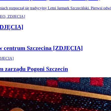
oniach rozpoczął się tradycyjny Letni Jarmark Szczeciński. Pierwsi od
[ZDJĘCIA]
 w centrum Szczecina [ZDJĘCIA]
em zarządu Pogoni Szczecin