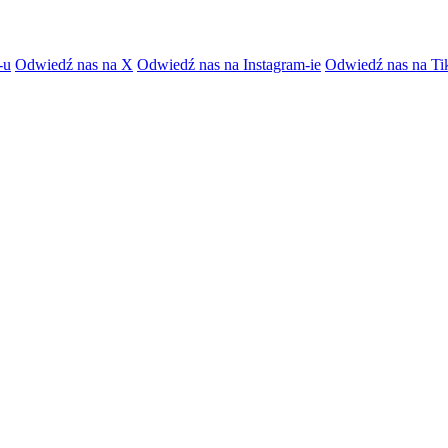
-u
Odwiedź nas na X
Odwiedź nas na Instagram-ie
Odwiedź nas na Ti