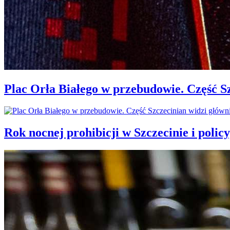
Plac Orła Białego w przebudowie. Część 
Rok nocnej prohibicji w Szczecinie i policy