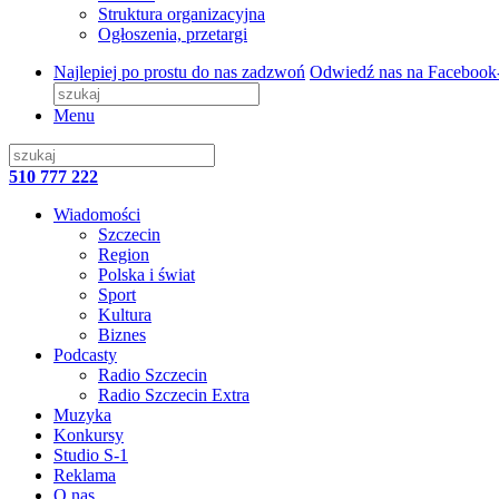
Struktura organizacyjna
Ogłoszenia, przetargi
Najlepiej po prostu do nas zadzwoń
Odwiedź nas na Facebook
Menu
510 777 222
Wiadomości
Szczecin
Region
Polska i świat
Sport
Kultura
Biznes
Podcasty
Radio Szczecin
Radio Szczecin Extra
Muzyka
Konkursy
Studio S-1
Reklama
O nas