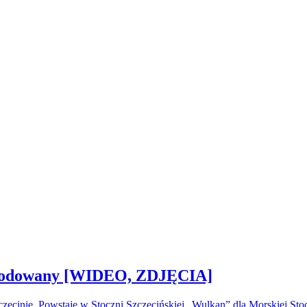
 zwodowany [WIDEO, ZDJĘCIA]
ecinie. Powstaje w Stoczni Szczecińskiej „Wulkan” dla Morskiej S