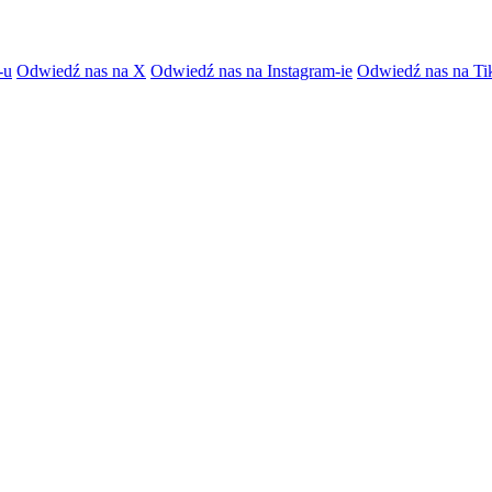
-u
Odwiedź nas na X
Odwiedź nas na Instagram-ie
Odwiedź nas na Ti