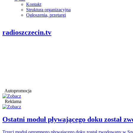
Kontakt
Struktura organizacyjna
Ogłoszenia, przetargi
radioszczecin.tv
Autopromocja
Reklama
Ostatni moduł pływającego doku został
Trzeci moduł ogromnego pływającego doku został zwodowany w Szcz