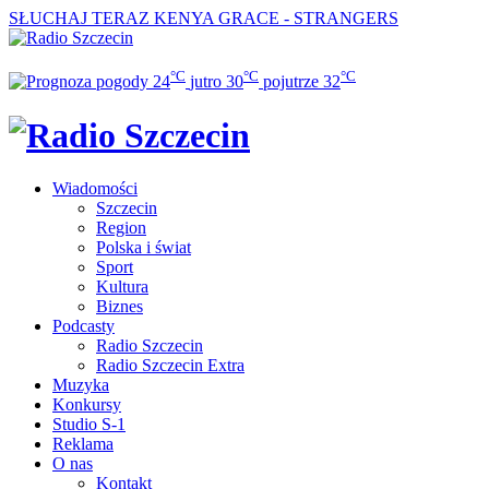
SŁUCHAJ TERAZ
KENYA GRACE - STRANGERS
°C
°C
°C
24
jutro
30
pojutrze
32
Wiadomości
Szczecin
Region
Polska i świat
Sport
Kultura
Biznes
Podcasty
Radio Szczecin
Radio Szczecin Extra
Muzyka
Konkursy
Studio S-1
Reklama
O nas
Kontakt