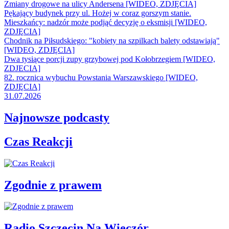
Zmiany drogowe na ulicy Andersena [WIDEO, ZDJĘCIA]
Pękający budynek przy ul. Hożej w coraz gorszym stanie.
Mieszkańcy: nadzór może podjąć decyzję o eksmisji [WIDEO,
ZDJĘCIA]
Chodnik na Piłsudskiego: "kobiety na szpilkach balety odstawiają"
[WIDEO, ZDJĘCIA]
Dwa tysiące porcji zupy grzybowej pod Kołobrzegiem [WIDEO,
ZDJECIA]
82. rocznica wybuchu Powstania Warszawskiego [WIDEO,
ZDJĘCIA]
31.07.2026
Najnowsze podcasty
Czas Reakcji
Zgodnie z prawem
Radio Szczecin Na Wieczór