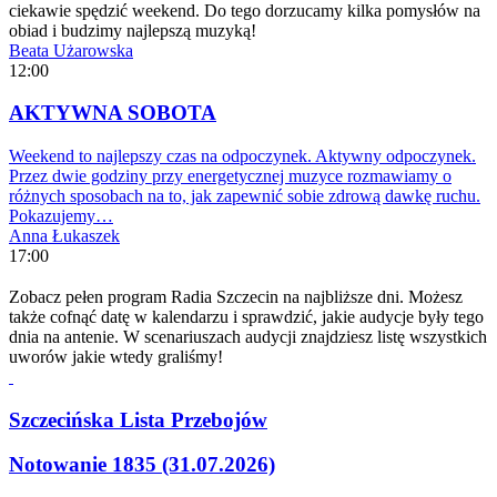
ciekawie spędzić weekend. Do tego dorzucamy kilka pomysłów na
obiad i budzimy najlepszą muzyką!
Beata Użarowska
12:00
AKTYWNA SOBOTA
Weekend to najlepszy czas na odpoczynek. Aktywny odpoczynek.
Przez dwie godziny przy energetycznej muzyce rozmawiamy o
różnych sposobach na to, jak zapewnić sobie zdrową dawkę ruchu.
Pokazujemy…
Anna Łukaszek
17:00
Zobacz pełen program Radia Szczecin na najbliższe dni. Możesz
także cofnąć datę w kalendarzu i sprawdzić, jakie audycje były tego
dnia na antenie. W scenariuszach audycji znajdziesz listę wszystkich
uworów jakie wtedy graliśmy!
Szczecińska Lista Przebojów
Notowanie 1835 (31.07.2026)