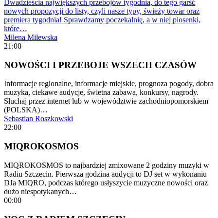
Dwadzieścia największych przebojów tygodnia, do tego garść
nowych propozycji do listy, czyli nasze typy, świeży towar oraz
premiera tygodnia! Sprawdzamy poczekalnię, a w niej piosenki,
które…
Milena Milewska
21:00
NOWOŚCI I PRZEBOJE WSZECH CZASÓW
Informacje regionalne, informacje miejskie, prognoza pogody, dobra
muzyka, ciekawe audycje, świetna zabawa, konkursy, nagrody.
Słuchaj przez internet lub w województwie zachodniopomorskiem
(POLSKA)…
Sebastian Roszkowski
22:00
MIQROKOSMOS
MIQROKOSMOS to najbardziej zmixowane 2 godziny muzyki w
Radiu Szczecin. Pierwsza godzina audycji to DJ set w wykonaniu
DJa MIQRO, podczas którego usłyszycie muzyczne nowości oraz
dużo niespotykanych…
00:00