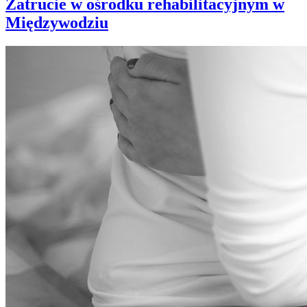
Zatrucie w ośrodku rehabilitacyjnym w
Międzywodziu