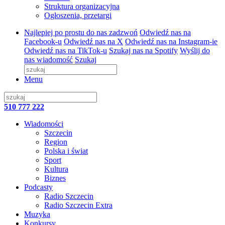
Struktura organizacyjna
Ogłoszenia, przetargi
Najlepiej po prostu do nas zadzwoń
Odwiedź nas na
Facebook-u
Odwiedź nas na X
Odwiedź nas na Instagram-ie
Odwiedź nas na TikTok-u
Szukaj nas na Spotify
Wyślij do
nas wiadomość
Szukaj
Menu
510 777 222
Wiadomości
Szczecin
Region
Polska i świat
Sport
Kultura
Biznes
Podcasty
Radio Szczecin
Radio Szczecin Extra
Muzyka
Konkursy