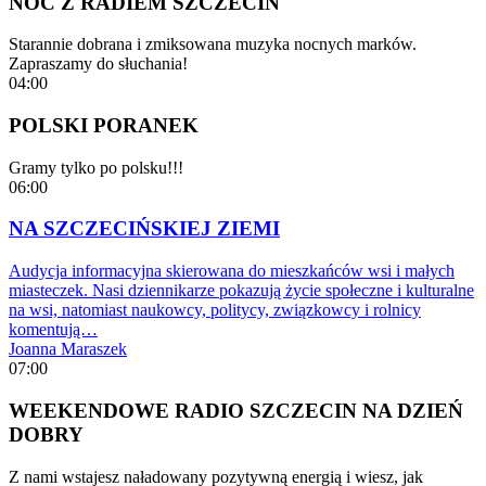
NOC Z RADIEM SZCZECIN
Starannie dobrana i zmiksowana muzyka nocnych marków.
Zapraszamy do słuchania!
04:00
POLSKI PORANEK
Gramy tylko po polsku!!!
06:00
NA SZCZECIŃSKIEJ ZIEMI
Audycja informacyjna skierowana do mieszkańców wsi i małych
miasteczek. Nasi dziennikarze pokazują życie społeczne i kulturalne
na wsi, natomiast naukowcy, politycy, związkowcy i rolnicy
komentują…
Joanna Maraszek
07:00
WEEKENDOWE RADIO SZCZECIN NA DZIEŃ
DOBRY
Z nami wstajesz naładowany pozytywną energią i wiesz, jak