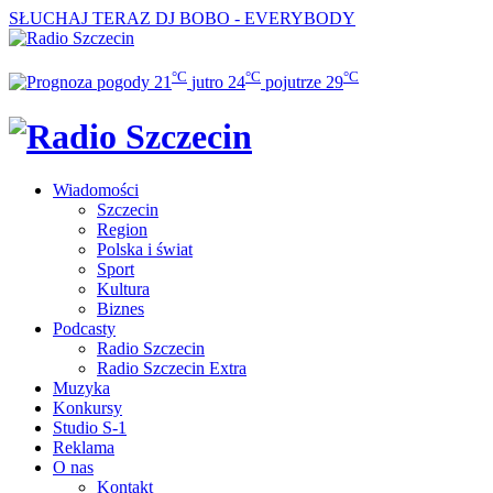
SŁUCHAJ TERAZ
DJ BOBO - EVERYBODY
°C
°C
°C
21
jutro
24
pojutrze
29
Wiadomości
Szczecin
Region
Polska i świat
Sport
Kultura
Biznes
Podcasty
Radio Szczecin
Radio Szczecin Extra
Muzyka
Konkursy
Studio S-1
Reklama
O nas
Kontakt