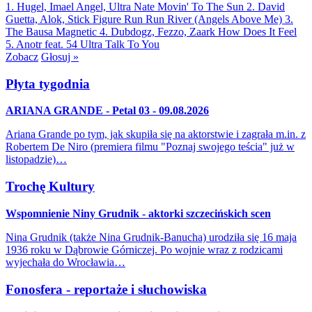
1. Hugel, Imael Angel, Ultra Nate
Movin' To The Sun
2. David
Guetta, Alok, Stick Figure
Run Run River (Angels Above Me)
3.
The Bausa
Magnetic
4. Dubdogz, Fezzo, Zaark
How Does It Feel
5. Anotr feat. 54 Ultra
Talk To You
Zobacz
Głosuj »
Płyta tygodnia
ARIANA GRANDE - Petal 03 - 09.08.2026
Ariana Grande po tym, jak skupiła się na aktorstwie i zagrała m.in. z
Robertem De Niro (premiera filmu "Poznaj swojego teścia" już w
listopadzie)…
Trochę Kultury
Wspomnienie Niny Grudnik - aktorki szczecińskich scen
Nina Grudnik (także Nina Grudnik-Banucha) urodziła się 16 maja
1936 roku w Dąbrowie Górniczej. Po wojnie wraz z rodzicami
wyjechała do Wrocławia…
Fonosfera - reportaże i słuchowiska