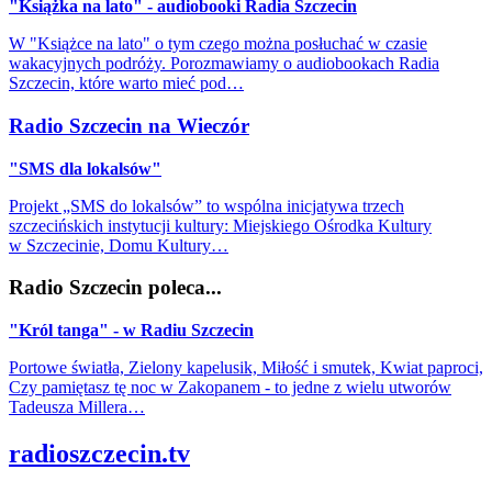
"Książka na lato" - audiobooki Radia Szczecin
W "Książce na lato" o tym czego można posłuchać w czasie
wakacyjnych podróży. Porozmawiamy o audiobookach Radia
Szczecin, które warto mieć pod…
Radio Szczecin na Wieczór
"SMS dla lokalsów"
Projekt „SMS do lokalsów” to wspólna inicjatywa trzech
szczecińskich instytucji kultury: Miejskiego Ośrodka Kultury
w Szczecinie, Domu Kultury…
Radio Szczecin poleca...
"Król tanga" - w Radiu Szczecin
Portowe światła, Zielony kapelusik, Miłość i smutek, Kwiat paproci,
Czy pamiętasz tę noc w Zakopanem - to jedne z wielu utworów
Tadeusza Millera…
radioszczecin.tv