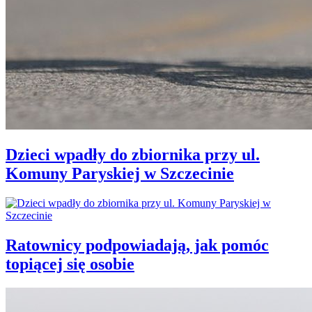
Dzieci wpadły do zbiornika przy ul.
Komuny Paryskiej w Szczecinie
Ratownicy podpowiadają, jak pomóc
topiącej się osobie