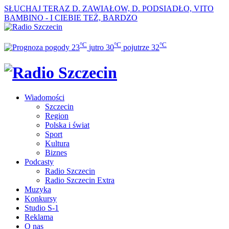
SŁUCHAJ TERAZ
D. ZAWIAŁOW, D. PODSIADŁO, VITO
BAMBINO - I CIEBIE TEŻ, BARDZO
°C
°C
°C
23
jutro
30
pojutrze
32
Wiadomości
Szczecin
Region
Polska i świat
Sport
Kultura
Biznes
Podcasty
Radio Szczecin
Radio Szczecin Extra
Muzyka
Konkursy
Studio S-1
Reklama
O nas