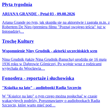
Płyta tygodnia
ARIANA GRANDE - Petal 03 - 09.08.2026
Ariana Grande po tym, jak skupiła się na aktorstwie i zagrała m.in. z
Robertem De Niro (premiera filmu "Poznaj swojego teścia" już w
listopadzie)…
Trochę Kultury
Wspomnienie Niny Grudnik - aktorki szczecińskich scen
Nina Grudnik (także Nina Grudnik-Banucha) urodziła się 16 maja
1936 roku w Dąbrowie Górniczej. Po wojnie wraz z rodzicami
wyjechała do Wrocławia…
Fonosfera - reportaże i słuchowiska
"Książka na lato" - audiobooki Radia Szczecin
W "Książce na lato" o tym czego można posłuchać w czasie
wakacyjnych podróży. Porozmawiamy o audiobookach Radia
Szczecin, które warto mieć pod…