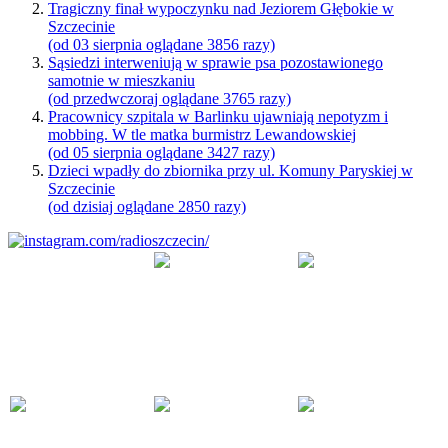
Tragiczny finał wypoczynku nad Jeziorem Głębokie w
Szczecinie
(od 03 sierpnia oglądane 3856 razy)
Sąsiedzi interweniują w sprawie psa pozostawionego
samotnie w mieszkaniu
(od przedwczoraj oglądane 3765 razy)
Pracownicy szpitala w Barlinku ujawniają nepotyzm i
mobbing. W tle matka burmistrz Lewandowskiej
(od 05 sierpnia oglądane 3427 razy)
Dzieci wpadły do zbiornika przy ul. Komuny Paryskiej w
Szczecinie
(od dzisiaj oglądane 2850 razy)