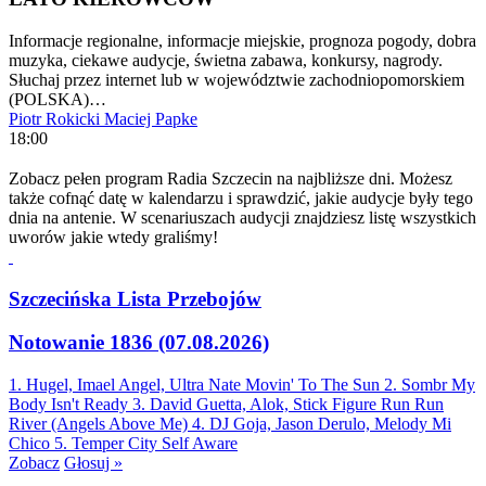
Informacje regionalne, informacje miejskie, prognoza pogody, dobra
muzyka, ciekawe audycje, świetna zabawa, konkursy, nagrody.
Słuchaj przez internet lub w województwie zachodniopomorskiem
(POLSKA)…
Piotr Rokicki
Maciej Papke
18:00
Zobacz pełen program Radia Szczecin na najbliższe dni. Możesz
także cofnąć datę w kalendarzu i sprawdzić, jakie audycje były tego
dnia na antenie. W scenariuszach audycji znajdziesz listę wszystkich
uworów jakie wtedy graliśmy!
Szczecińska Lista Przebojów
Notowanie 1836 (07.08.2026)
1. Hugel, Imael Angel, Ultra Nate
Movin' To The Sun
2. Sombr
My
Body Isn't Ready
3. David Guetta, Alok, Stick Figure
Run Run
River (Angels Above Me)
4. DJ Goja, Jason Derulo, Melody
Mi
Chico
5. Temper City
Self Aware
Zobacz
Głosuj »