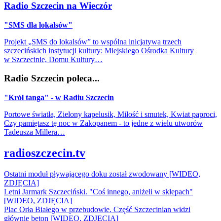
Radio Szczecin na Wieczór
"SMS dla lokalsów"
Projekt „SMS do lokalsów” to wspólna inicjatywa trzech
szczecińskich instytucji kultury: Miejskiego Ośrodka Kultury
w Szczecinie, Domu Kultury…
Radio Szczecin poleca...
"Król tanga" - w Radiu Szczecin
Portowe światła, Zielony kapelusik, Miłość i smutek, Kwiat paproci,
Czy pamiętasz tę noc w Zakopanem - to jedne z wielu utworów
Tadeusza Millera…
radioszczecin.tv
Ostatni moduł pływającego doku został zwodowany [WIDEO,
ZDJĘCIA]
Letni Jarmark Szczeciński. "Coś innego, aniżeli w sklepach"
[WIDEO, ZDJĘCIA]
Plac Orła Białego w przebudowie. Część Szczecinian widzi
głównie beton [WIDEO, ZDJĘCIA]