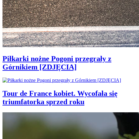
Piłkarki nożne Pogoni przegrały z
Górnikiem [ZDJĘCIA]
Tour de France kobiet. Wycofała się
triumfatorka sprzed roku