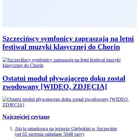
Szczecińscy symfonicy zapraszają na letni
festiwal muzyki klasycznej do Chorin
Ostatni moduł pływającego doku został
zwodowany [WIDEO, ZDJĘCIA]
Najczęściej czytane
Akcja ratunkowa na jeziorze Głębokim w Szczecinie
(od 02 sierpnia oglądane 5048 razy)