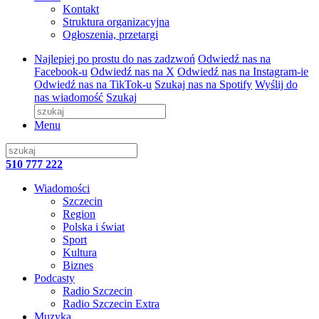
Kontakt
Struktura organizacyjna
Ogłoszenia, przetargi
Najlepiej po prostu do nas zadzwoń
Odwiedź nas na
Facebook-u
Odwiedź nas na X
Odwiedź nas na Instagram-ie
Odwiedź nas na TikTok-u
Szukaj nas na Spotify
Wyślij do
nas wiadomość
Szukaj
Menu
510 777 222
Wiadomości
Szczecin
Region
Polska i świat
Sport
Kultura
Biznes
Podcasty
Radio Szczecin
Radio Szczecin Extra
Muzyka