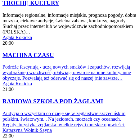
TROCHĘ KULTURY
Informacje regionalne, informacje miejskie, prognoza pogody, dobra
muzyka, ciekawe audycje, świetna zabawa, konkursy, nagrody.
Słuchaj przez internet lub w województwie zachodniopomorskiem
(POLSKA)…
Agata Rokicka
20:00
MACHINA CZASU
Podróże fascynują - uczą nowych smaków i zapachów, rozwijają
wyobraźnię i wrażliwość, ułatwiają otwarcie na inne kultury, inne
obyczaje. Pozwalają też oderwać się od naszej (nie zawsze…
Agata Rokicka
21:00
RADIOWA SZKOŁA POD ŻAGLAMI
Audycja o wszystkim co dzieje się w żeglarstwie szczecińskim,
polskim, światowym... Na jeziorach, morzach czy oceanach.
Regaty, turystyka żeglarska, wielkie rejsy i morskie opowieści.
Katarzyna Wolnik-Sayna
22:00