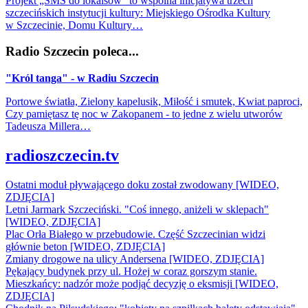
Projekt „SMS do lokalsów” to wspólna inicjatywa trzech
szczecińskich instytucji kultury: Miejskiego Ośrodka Kultury
w Szczecinie, Domu Kultury…
Radio Szczecin poleca...
"Król tanga" - w Radiu Szczecin
Portowe światła, Zielony kapelusik, Miłość i smutek, Kwiat paproci,
Czy pamiętasz tę noc w Zakopanem - to jedne z wielu utworów
Tadeusza Millera…
radioszczecin.tv
Ostatni moduł pływającego doku został zwodowany [WIDEO,
ZDJĘCIA]
Letni Jarmark Szczeciński. "Coś innego, aniżeli w sklepach"
[WIDEO, ZDJĘCIA]
Plac Orła Białego w przebudowie. Część Szczecinian widzi
głównie beton [WIDEO, ZDJĘCIA]
Zmiany drogowe na ulicy Andersena [WIDEO, ZDJĘCIA]
Pękający budynek przy ul. Hożej w coraz gorszym stanie.
Mieszkańcy: nadzór może podjąć decyzję o eksmisji [WIDEO,
ZDJĘCIA]