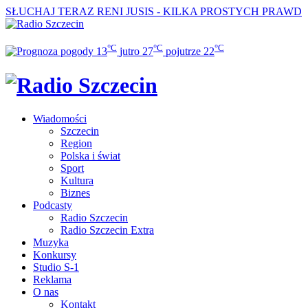
SŁUCHAJ TERAZ
RENI JUSIS - KILKA PROSTYCH PRAWD
°C
°C
°C
13
jutro
27
pojutrze
22
Wiadomości
Szczecin
Region
Polska i świat
Sport
Kultura
Biznes
Podcasty
Radio Szczecin
Radio Szczecin Extra
Muzyka
Konkursy
Studio S-1
Reklama
O nas
Kontakt