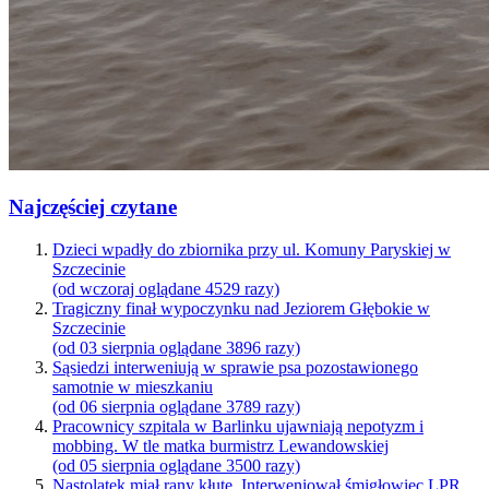
Najczęściej czytane
Dzieci wpadły do zbiornika przy ul. Komuny Paryskiej w
Szczecinie
(od wczoraj oglądane 4529 razy)
Tragiczny finał wypoczynku nad Jeziorem Głębokie w
Szczecinie
(od 03 sierpnia oglądane 3896 razy)
Sąsiedzi interweniują w sprawie psa pozostawionego
samotnie w mieszkaniu
(od 06 sierpnia oglądane 3789 razy)
Pracownicy szpitala w Barlinku ujawniają nepotyzm i
mobbing. W tle matka burmistrz Lewandowskiej
(od 05 sierpnia oglądane 3500 razy)
Nastolatek miał rany kłute. Interweniował śmigłowiec LPR