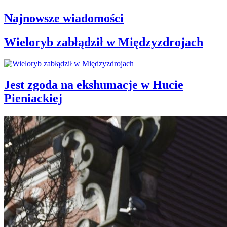
Najnowsze wiadomości
Wieloryb zabłądził w Międzyzdrojach
Jest zgoda na ekshumacje w Hucie
Pieniackiej