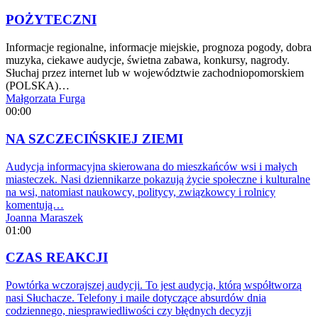
POŻYTECZNI
Informacje regionalne, informacje miejskie, prognoza pogody, dobra
muzyka, ciekawe audycje, świetna zabawa, konkursy, nagrody.
Słuchaj przez internet lub w województwie zachodniopomorskiem
(POLSKA)…
Małgorzata Furga
00:00
NA SZCZECIŃSKIEJ ZIEMI
Audycja informacyjna skierowana do mieszkańców wsi i małych
miasteczek. Nasi dziennikarze pokazują życie społeczne i kulturalne
na wsi, natomiast naukowcy, politycy, związkowcy i rolnicy
komentują…
Joanna Maraszek
01:00
CZAS REAKCJI
Powtórka wczorajszej audycji. To jest audycja, którą współtworzą
nasi Słuchacze. Telefony i maile dotyczące absurdów dnia
codziennego, niesprawiedliwości czy błędnych decyzji