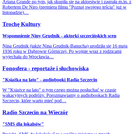
Ariana Grande po tym, jak skupiła się na aktorstwie i zagrała m.in. z
Robertem De Niro (premiera filmu "Poznaj swojego teścia" już w
listopadzie)…
Trochę Kultury
Wspomnienie Niny Grudnik - aktorki szczecińskich scen
Nina Grudnik (także Nina Grudnik-Banucha) urodziła się 16 maja
1936 roku w Dąbrowie Górniczej. Po wojnie wraz z rodzicami
wyjechała do Wrocławia…
Fonosfera - reportaże i słuchowiska
"Książka na lato" - audiobooki Radia Szczecin
W "Książce na lato" o tym czego można posłuchać w czasie
wakacyjnych podróży. Porozmawiamy o audiobookach Radia
Szczecin, które warto mieć pod…
Radio Szczecin na Wieczór
"SMS dla lokalsów"