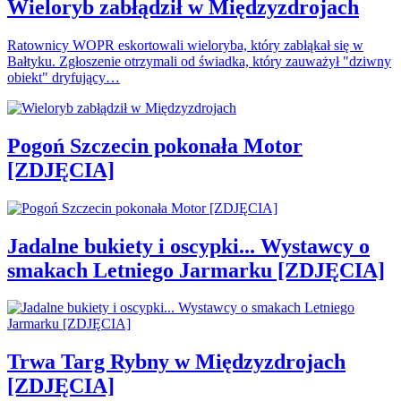
Wieloryb zabłądził w Międzyzdrojach
Ratownicy WOPR eskortowali wieloryba, który zabłąkał się w
Bałtyku. Zgłoszenie otrzymali od świadka, który zauważył "dziwny
obiekt" dryfujący…
Pogoń Szczecin pokonała Motor
[ZDJĘCIA]
Jadalne bukiety i oscypki... Wystawcy o
smakach Letniego Jarmarku [ZDJĘCIA]
Trwa Targ Rybny w Międzyzdrojach
[ZDJĘCIA]