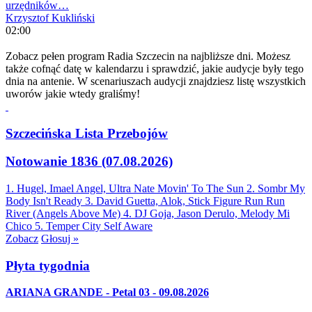
urzędników…
Krzysztof Kukliński
02:00
Zobacz pełen program Radia Szczecin na najbliższe dni. Możesz
także cofnąć datę w kalendarzu i sprawdzić, jakie audycje były tego
dnia na antenie. W scenariuszach audycji znajdziesz listę wszystkich
uworów jakie wtedy graliśmy!
Szczecińska Lista Przebojów
Notowanie 1836 (07.08.2026)
1. Hugel, Imael Angel, Ultra Nate
Movin' To The Sun
2. Sombr
My
Body Isn't Ready
3. David Guetta, Alok, Stick Figure
Run Run
River (Angels Above Me)
4. DJ Goja, Jason Derulo, Melody
Mi
Chico
5. Temper City
Self Aware
Zobacz
Głosuj »
Płyta tygodnia
ARIANA GRANDE - Petal 03 - 09.08.2026