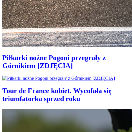
Piłkarki nożne Pogoni przegrały z
Górnikiem [ZDJĘCIA]
Tour de France kobiet. Wycofała się
triumfatorka sprzed roku