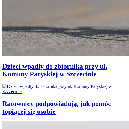
Dzieci wpadły do zbiornika przy ul.
Komuny Paryskiej w Szczecinie
Ratownicy podpowiadają, jak pomóc
topiącej się osobie