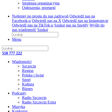
Struktura organizacyjna
Ogłoszenia, przetargi
Najlepiej po prostu do nas zadzwoń
Odwiedź nas na
Facebook-u
Odwiedź nas na X
Odwiedź nas na Instagram-ie
Odwiedź nas na TikTok-u
Szukaj nas na Spotify
Wyślij do
nas wiadomość
Szukaj
Menu
510 777 222
Wiadomości
Szczecin
Region
Polska i świat
Sport
Kultura
Biznes
Podcasty
Radio Szczecin
Radio Szczecin Extra
Muzyka
Konkursy