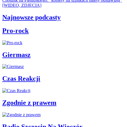
Chodnik na Piłsudskiego: "kobiety na szpilkach balety odstawiają"
[WIDEO, ZDJĘCIA]
Najnowsze podcasty
Pro-rock
Giermasz
Czas Reakcji
Zgodnie z prawem
Radio Szczecin Na Wieczór