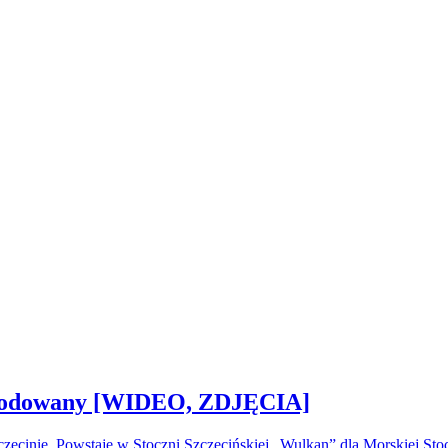
 zwodowany [WIDEO, ZDJĘCIA]
ecinie. Powstaje w Stoczni Szczecińskiej „Wulkan” dla Morskiej S