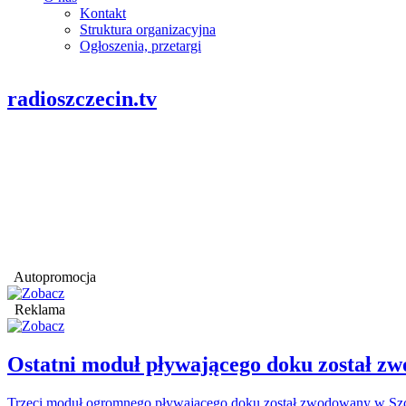
Kontakt
Struktura organizacyjna
Ogłoszenia, przetargi
radioszczecin.tv
Autopromocja
Reklama
Ostatni moduł pływającego doku został
Trzeci moduł ogromnego pływającego doku został zwodowany w Szcz