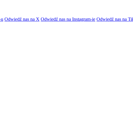
-u
Odwiedź nas na X
Odwiedź nas na Instagram-ie
Odwiedź nas na Ti