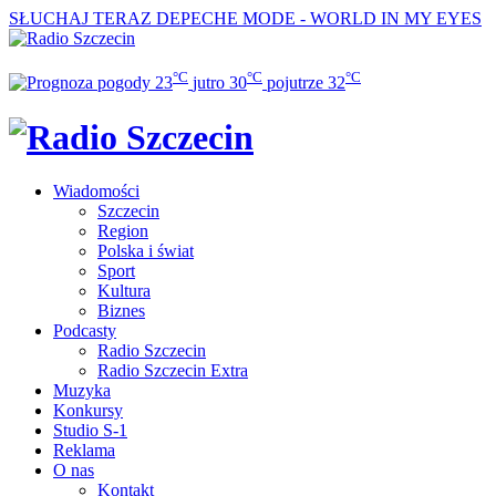
SŁUCHAJ TERAZ
DEPECHE MODE - WORLD IN MY EYES
°C
°C
°C
23
jutro
30
pojutrze
32
Wiadomości
Szczecin
Region
Polska i świat
Sport
Kultura
Biznes
Podcasty
Radio Szczecin
Radio Szczecin Extra
Muzyka
Konkursy
Studio S-1
Reklama
O nas
Kontakt