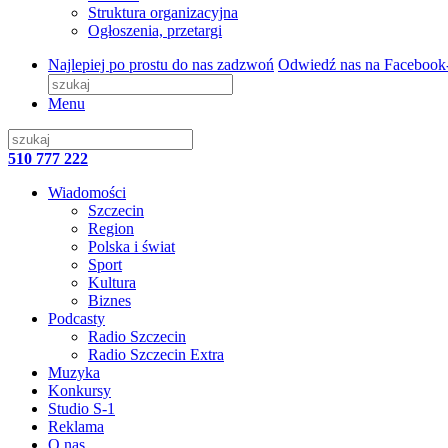
Struktura organizacyjna
Ogłoszenia, przetargi
Najlepiej po prostu do nas zadzwoń
Odwiedź nas na Facebook
Menu
510 777 222
Wiadomości
Szczecin
Region
Polska i świat
Sport
Kultura
Biznes
Podcasty
Radio Szczecin
Radio Szczecin Extra
Muzyka
Konkursy
Studio S-1
Reklama
O nas