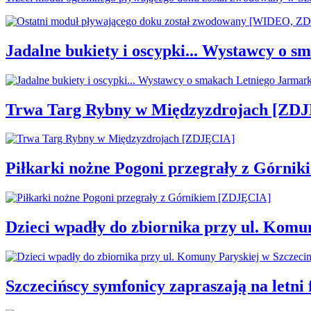
Jadalne bukiety i oscypki... Wystawcy o
Trwa Targ Rybny w Międzyzdrojach [ZD
Piłkarki nożne Pogoni przegrały z Górni
Dzieci wpadły do zbiornika przy ul. Komu
Szczecińscy symfonicy zapraszają na letni