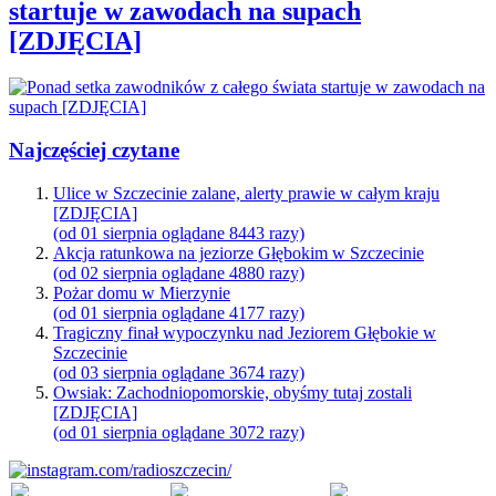
startuje w zawodach na supach
[ZDJĘCIA]
Najczęściej czytane
Ulice w Szczecinie zalane, alerty prawie w całym kraju
[ZDJĘCIA]
(od 01 sierpnia oglądane 8443 razy)
Akcja ratunkowa na jeziorze Głębokim w Szczecinie
(od 02 sierpnia oglądane 4880 razy)
Pożar domu w Mierzynie
(od 01 sierpnia oglądane 4177 razy)
Tragiczny finał wypoczynku nad Jeziorem Głębokie w
Szczecinie
(od 03 sierpnia oglądane 3674 razy)
Owsiak: Zachodniopomorskie, obyśmy tutaj zostali
[ZDJĘCIA]
(od 01 sierpnia oglądane 3072 razy)