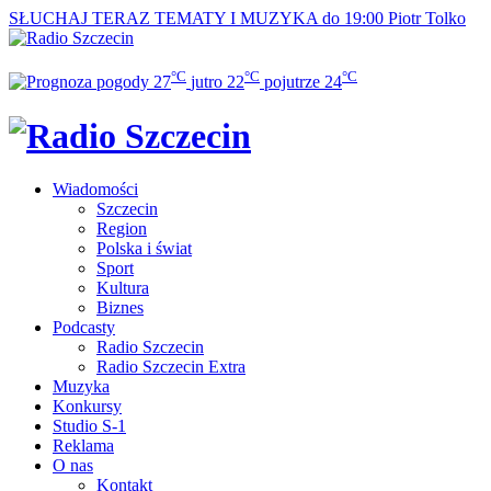
SŁUCHAJ TERAZ
TEMATY I MUZYKA do 19:00
Piotr Tolko
°C
°C
°C
27
jutro
22
pojutrze
24
Wiadomości
Szczecin
Region
Polska i świat
Sport
Kultura
Biznes
Podcasty
Radio Szczecin
Radio Szczecin Extra
Muzyka
Konkursy
Studio S-1
Reklama
O nas
Kontakt