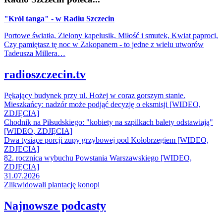
"Król tanga" - w Radiu Szczecin
Portowe światła, Zielony kapelusik, Miłość i smutek, Kwiat paproci,
Czy pamiętasz tę noc w Zakopanem - to jedne z wielu utworów
Tadeusza Millera…
radioszczecin.tv
Pękający budynek przy ul. Hożej w coraz gorszym stanie.
Mieszkańcy: nadzór może podjąć decyzję o eksmisji [WIDEO,
ZDJĘCIA]
Chodnik na Piłsudskiego: "kobiety na szpilkach balety odstawiają"
[WIDEO, ZDJĘCIA]
Dwa tysiące porcji zupy grzybowej pod Kołobrzegiem [WIDEO,
ZDJECIA]
82. rocznica wybuchu Powstania Warszawskiego [WIDEO,
ZDJĘCIA]
31.07.2026
Zlikwidowali plantację konopi
Najnowsze podcasty