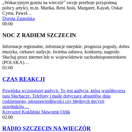
„Wakacyjnym graniu na wieczór” swoje przeboje przypomną
polscy artyści, m.in. Marika, Reni Jusis, Margaret, Kayah, Oskar
Cyms, Paweł…
Dorota Zamolska
00:00
NOC Z RADIEM SZCZECIN
Informacje regionalne, informacje miejskie, prognoza pogody, dobra
muzyka, ciekawe audycje, świetna zabawa, konkursy, nagrody.
Słuchaj przez internet lub w województwie zachodniopomorskiem
(POLSKA)…
01:00
CZAS REAKCJI
Powtórka wczorajszej audycji. To jest audycja, którą współtworzą
nasi Słuchacze. Telefony i maile dotyczące absurdów dnia
codziennego, niesprawiedliwości czy błędnych decyzji
urzędników…
Krzysztof Kukliński
Sławomir Orlik
02:00
RADIO SZCZECIN NA WIECZÓR