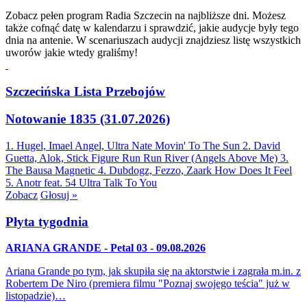
Zobacz pełen program Radia Szczecin na najbliższe dni. Możesz
także cofnąć datę w kalendarzu i sprawdzić, jakie audycje były tego
dnia na antenie. W scenariuszach audycji znajdziesz listę wszystkich
uworów jakie wtedy graliśmy!
Szczecińska Lista Przebojów
Notowanie 1835 (31.07.2026)
1. Hugel, Imael Angel, Ultra Nate
Movin' To The Sun
2. David
Guetta, Alok, Stick Figure
Run Run River (Angels Above Me)
3.
The Bausa
Magnetic
4. Dubdogz, Fezzo, Zaark
How Does It Feel
5. Anotr feat. 54 Ultra
Talk To You
Zobacz
Głosuj »
Płyta tygodnia
ARIANA GRANDE - Petal 03 - 09.08.2026
Ariana Grande po tym, jak skupiła się na aktorstwie i zagrała m.in. z
Robertem De Niro (premiera filmu "Poznaj swojego teścia" już w
listopadzie)…