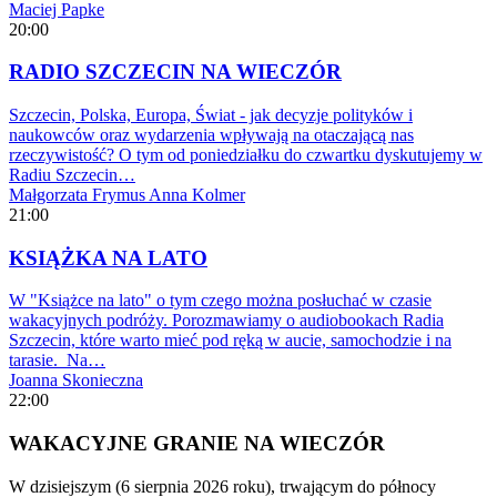
Maciej Papke
20:00
RADIO SZCZECIN NA WIECZÓR
Szczecin, Polska, Europa, Świat - jak decyzje polityków i
naukowców oraz wydarzenia wpływają na otaczającą nas
rzeczywistość? O tym od poniedziałku do czwartku dyskutujemy w
Radiu Szczecin…
Małgorzata Frymus
Anna Kolmer
21:00
KSIĄŻKA NA LATO
W "Książce na lato" o tym czego można posłuchać w czasie
wakacyjnych podróży. Porozmawiamy o audiobookach Radia
Szczecin, które warto mieć pod ręką w aucie, samochodzie i na
tarasie. Na…
Joanna Skonieczna
22:00
WAKACYJNE GRANIE NA WIECZÓR
W dzisiejszym (6 sierpnia 2026 roku), trwającym do północy