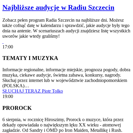
Najbliższe audycje w Radiu Szczecin
Zobacz pełen program Radia Szczecin na najbliższe dni. Możesz
także cofnąć datę w kalendarzu i sprawdzić, jakie audycje były tego
dnia na antenie. W scenariuszach audycji znajdziesz listę wszystkich
uworów jakie wtedy graliśmy!
17:00
TEMATY I MUZYKA
Informacje regionalne, informacje miejskie, prognoza pogody, dobra
muzyka, ciekawe audycje, świetna zabawa, konkursy, nagrody.
Słuchaj przez internet lub w województwie zachodniopomorskiem
(POLSKA)…
SŁUCHAJ TERAZ
Piotr Tolko
19:00
PROROCK
6 sierpnia, w rocznicę Hiroszimy, Prorock o muzyce, która przez
dekady opowiadała o największym lęku XX wieku - atomowej
zagładzie. Od Sandry i OMD po Iron Maiden, Metallikę i Rush.