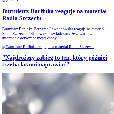
Burmistrz Barlinka reaguje na materiał
Radia Szczecin
Burmistrz Barlinka Bernarda Lewandowska reaguje na materiał
Radia Szczecin. "Stanowczo oświadczam, że zawarte w nim
informacje dotyczące mojej osoby…
"Najdroższy zabieg to ten, który później
trzeba latami naprawiać"