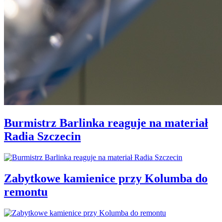
Burmistrz Barlinka reaguje na materiał
Radia Szczecin
Zabytkowe kamienice przy Kolumba do
remontu