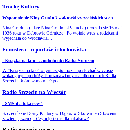
Trochę Kultury
Wspomnienie Niny Grudnik - aktorki szczecińskich scen
Nina Grudnik (także Nina Grudnik-Banucha) urodziła się 16 maja
1936 roku w Dąbrowie Górniczej. Po wojnie wraz z rodzicami
wyjechała do Wrocławia…
Fonosfera - reportaże i słuchowiska
"Książka na lato" - audiobooki Radia Szczecin
W "Książce na lato" o tym czego można posłuchać w czasie
wakacyjnych podróży. Porozmawiamy o audiobookach Radia
Szczecin, które warto mieć pod…
Radio Szczecin na Wieczór
"SMS dla lokalsów"
Szczecińskie Domy Kultury w Dąbiu, w Skolwinie i Słowianin
zawierają szeregi. Czym jest sms dla lokalsów?
Radio Szczecin poleca...