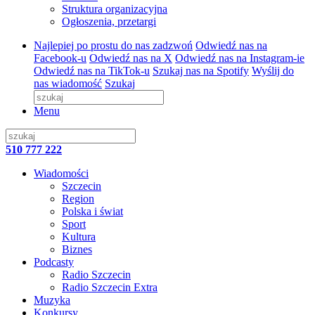
Struktura organizacyjna
Ogłoszenia, przetargi
Najlepiej po prostu do nas zadzwoń
Odwiedź nas na
Facebook-u
Odwiedź nas na X
Odwiedź nas na Instagram-ie
Odwiedź nas na TikTok-u
Szukaj nas na Spotify
Wyślij do
nas wiadomość
Szukaj
Menu
510 777 222
Wiadomości
Szczecin
Region
Polska i świat
Sport
Kultura
Biznes
Podcasty
Radio Szczecin
Radio Szczecin Extra
Muzyka
Konkursy