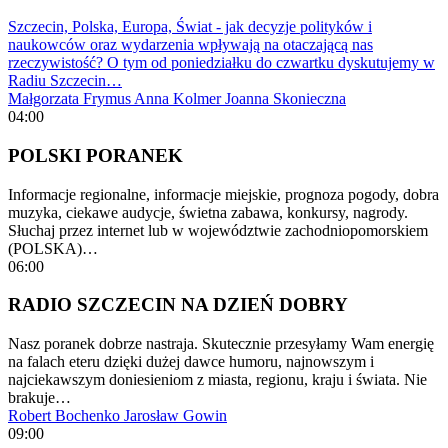
Szczecin, Polska, Europa, Świat - jak decyzje polityków i
naukowców oraz wydarzenia wpływają na otaczającą nas
rzeczywistość? O tym od poniedziałku do czwartku dyskutujemy w
Radiu Szczecin…
Małgorzata Frymus
Anna Kolmer
Joanna Skonieczna
04:00
POLSKI PORANEK
Informacje regionalne, informacje miejskie, prognoza pogody, dobra
muzyka, ciekawe audycje, świetna zabawa, konkursy, nagrody.
Słuchaj przez internet lub w województwie zachodniopomorskiem
(POLSKA)…
06:00
RADIO SZCZECIN NA DZIEŃ DOBRY
Nasz poranek dobrze nastraja. Skutecznie przesyłamy Wam energię
na falach eteru dzięki dużej dawce humoru, najnowszym i
najciekawszym doniesieniom z miasta, regionu, kraju i świata. Nie
brakuje…
Robert Bochenko
Jarosław Gowin
09:00