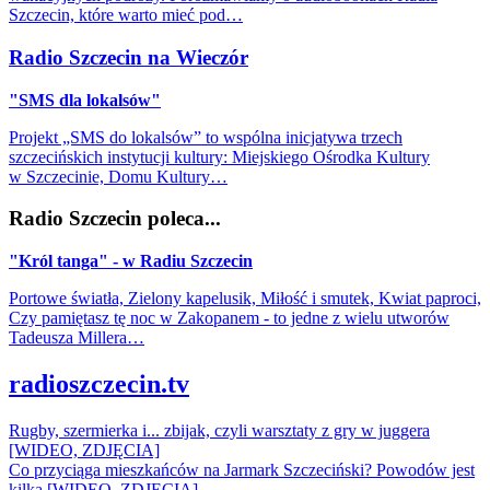
Szczecin, które warto mieć pod…
Radio Szczecin na Wieczór
"SMS dla lokalsów"
Projekt „SMS do lokalsów” to wspólna inicjatywa trzech
szczecińskich instytucji kultury: Miejskiego Ośrodka Kultury
w Szczecinie, Domu Kultury…
Radio Szczecin poleca...
"Król tanga" - w Radiu Szczecin
Portowe światła, Zielony kapelusik, Miłość i smutek, Kwiat paproci,
Czy pamiętasz tę noc w Zakopanem - to jedne z wielu utworów
Tadeusza Millera…
radioszczecin.tv
Rugby, szermierka i... zbijak, czyli warsztaty z gry w juggera
[WIDEO, ZDJĘCIA]
Co przyciąga mieszkańców na Jarmark Szczeciński? Powodów jest
kilka [WIDEO, ZDJĘCIA]