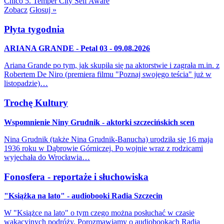
Chico
5. Temper City
Self Aware
Zobacz
Głosuj »
Płyta tygodnia
ARIANA GRANDE - Petal 03 - 09.08.2026
Ariana Grande po tym, jak skupiła się na aktorstwie i zagrała m.in. z
Robertem De Niro (premiera filmu "Poznaj swojego teścia" już w
listopadzie)…
Trochę Kultury
Wspomnienie Niny Grudnik - aktorki szczecińskich scen
Nina Grudnik (także Nina Grudnik-Banucha) urodziła się 16 maja
1936 roku w Dąbrowie Górniczej. Po wojnie wraz z rodzicami
wyjechała do Wrocławia…
Fonosfera - reportaże i słuchowiska
"Książka na lato" - audiobooki Radia Szczecin
W "Książce na lato" o tym czego można posłuchać w czasie
wakacyjnych podróży. Porozmawiamy o audiobookach Radia