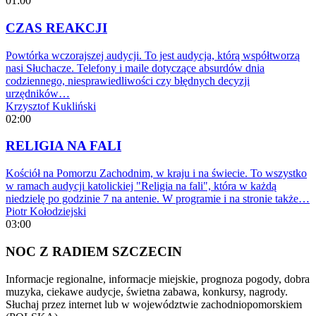
01:00
CZAS REAKCJI
Powtórka wczorajszej audycji. To jest audycja, którą współtworzą
nasi Słuchacze. Telefony i maile dotyczące absurdów dnia
codziennego, niesprawiedliwości czy błędnych decyzji
urzędników…
Krzysztof Kukliński
02:00
RELIGIA NA FALI
Kościół na Pomorzu Zachodnim, w kraju i na świecie. To wszystko
w ramach audycji katolickiej "Religia na fali", która w każdą
niedzielę po godzinie 7 na antenie. W programie i na stronie także…
Piotr Kołodziejski
03:00
NOC Z RADIEM SZCZECIN
Informacje regionalne, informacje miejskie, prognoza pogody, dobra
muzyka, ciekawe audycje, świetna zabawa, konkursy, nagrody.
Słuchaj przez internet lub w województwie zachodniopomorskiem