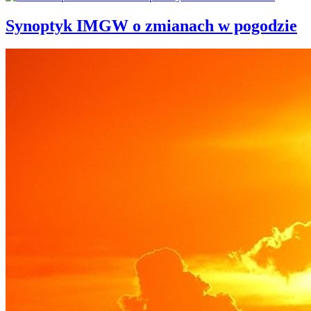
Synoptyk IMGW o zmianach w pogodzie