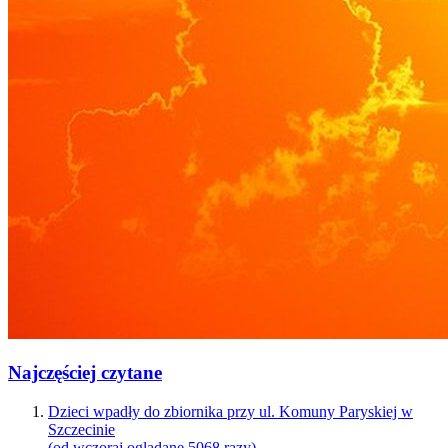
Najczęściej czytane
Dzieci wpadły do zbiornika przy ul. Komuny Paryskiej w
Szczecinie
(od wczoraj oglądane 5068 razy)