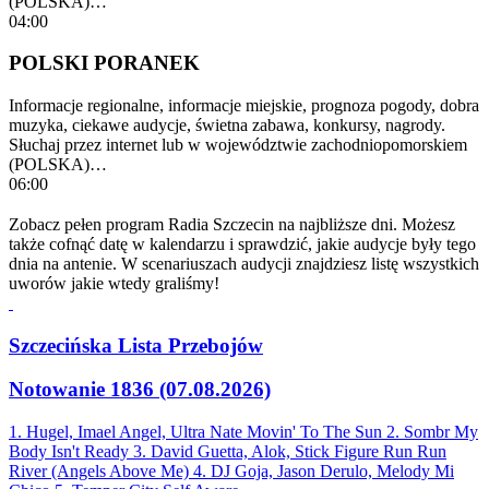
(POLSKA)…
04:00
POLSKI PORANEK
Informacje regionalne, informacje miejskie, prognoza pogody, dobra
muzyka, ciekawe audycje, świetna zabawa, konkursy, nagrody.
Słuchaj przez internet lub w województwie zachodniopomorskiem
(POLSKA)…
06:00
Zobacz pełen program Radia Szczecin na najbliższe dni. Możesz
także cofnąć datę w kalendarzu i sprawdzić, jakie audycje były tego
dnia na antenie. W scenariuszach audycji znajdziesz listę wszystkich
uworów jakie wtedy graliśmy!
Szczecińska Lista Przebojów
Notowanie 1836 (07.08.2026)
1. Hugel, Imael Angel, Ultra Nate
Movin' To The Sun
2. Sombr
My
Body Isn't Ready
3. David Guetta, Alok, Stick Figure
Run Run
River (Angels Above Me)
4. DJ Goja, Jason Derulo, Melody
Mi