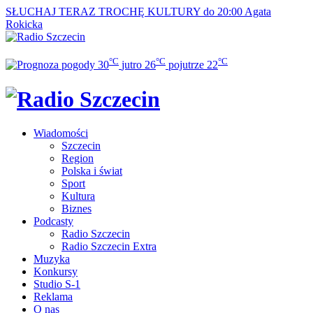
SŁUCHAJ TERAZ
TROCHĘ KULTURY do 20:00
Agata
Rokicka
°C
°C
°C
30
jutro
26
pojutrze
22
Wiadomości
Szczecin
Region
Polska i świat
Sport
Kultura
Biznes
Podcasty
Radio Szczecin
Radio Szczecin Extra
Muzyka
Konkursy
Studio S-1
Reklama
O nas