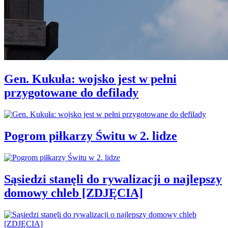
Gen. Kukuła: wojsko jest w pełni
przygotowane do defilady
Pogrom piłkarzy Świtu w 2. lidze
Sąsiedzi stanęli do rywalizacji o najlepszy
domowy chleb [ZDJĘCIA]