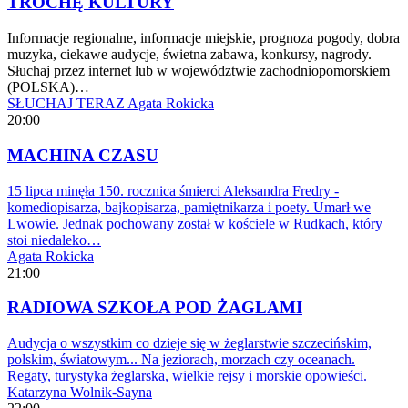
TROCHĘ KULTURY
Informacje regionalne, informacje miejskie, prognoza pogody, dobra
muzyka, ciekawe audycje, świetna zabawa, konkursy, nagrody.
Słuchaj przez internet lub w województwie zachodniopomorskiem
(POLSKA)…
SŁUCHAJ TERAZ
Agata Rokicka
20:00
MACHINA CZASU
15 lipca minęła 150. rocznica śmierci Aleksandra Fredry -
komediopisarza, bajkopisarza, pamiętnikarza i poety. Umarł we
Lwowie. Jednak pochowany został w kościele w Rudkach, który
stoi niedaleko…
Agata Rokicka
21:00
RADIOWA SZKOŁA POD ŻAGLAMI
Audycja o wszystkim co dzieje się w żeglarstwie szczecińskim,
polskim, światowym... Na jeziorach, morzach czy oceanach.
Regaty, turystyka żeglarska, wielkie rejsy i morskie opowieści.
Katarzyna Wolnik-Sayna