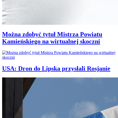
Można zdobyć tytuł Mistrza Powiatu
Kamieńskiego na wirtualnej skoczni
USA: Dron do Lipska przysłali Rosjanie