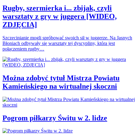
Rugby, szermierka i... zbijak, czyli
warsztaty z gry w juggera [WIDEO,
ZDJĘCIA]
Szczecinianie mogli spróbować swoich sił w juggerze. Na Jasnych
Błoniach odbywały się warsztaty tej dyscypliny, która jest
połączeniem rugby…
Można zdobyć tytuł Mistrza Powiatu
Kamieńskiego na wirtualnej skoczni
Pogrom piłkarzy Świtu w 2. lidze