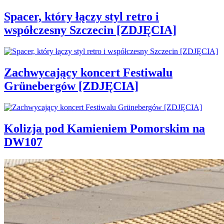
Spacer, który łączy styl retro i
współczesny Szczecin [ZDJĘCIA]
Zachwycający koncert Festiwalu
Grünebergów [ZDJĘCIA]
Kolizja pod Kamieniem Pomorskim na
DW107