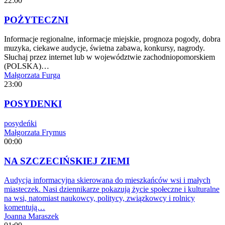
22:00
POŻYTECZNI
Informacje regionalne, informacje miejskie, prognoza pogody, dobra
muzyka, ciekawe audycje, świetna zabawa, konkursy, nagrody.
Słuchaj przez internet lub w województwie zachodniopomorskiem
(POLSKA)…
Małgorzata Furga
23:00
POSYDENKI
posydeńki
Małgorzata Frymus
00:00
NA SZCZECIŃSKIEJ ZIEMI
Audycja informacyjna skierowana do mieszkańców wsi i małych
miasteczek. Nasi dziennikarze pokazują życie społeczne i kulturalne
na wsi, natomiast naukowcy, politycy, związkowcy i rolnicy
komentują…
Joanna Maraszek