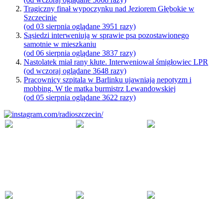
Tragiczny finał wypoczynku nad Jeziorem Głębokie w
Szczecinie
(od 03 sierpnia oglądane 3951 razy)
Sąsiedzi interweniują w sprawie psa pozostawionego
samotnie w mieszkaniu
(od 06 sierpnia oglądane 3837 razy)
Nastolatek miał rany kłute. Interweniował śmigłowiec LPR
(od wczoraj oglądane 3648 razy)
Pracownicy szpitala w Barlinku ujawniają nepotyzm i
mobbing. W tle matka burmistrz Lewandowskiej
(od 05 sierpnia oglądane 3622 razy)