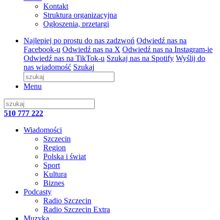
Kontakt
Struktura organizacyjna
Ogłoszenia, przetargi
Najlepiej po prostu do nas zadzwoń
Odwiedź nas na
Facebook-u
Odwiedź nas na X
Odwiedź nas na Instagram-ie
Odwiedź nas na TikTok-u
Szukaj nas na Spotify
Wyślij do
nas wiadomość
Szukaj
Menu
510 777 222
Wiadomości
Szczecin
Region
Polska i świat
Sport
Kultura
Biznes
Podcasty
Radio Szczecin
Radio Szczecin Extra
Muzyka