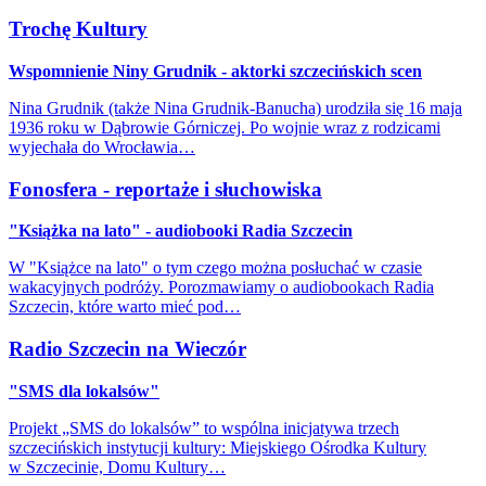
Trochę Kultury
Wspomnienie Niny Grudnik - aktorki szczecińskich scen
Nina Grudnik (także Nina Grudnik-Banucha) urodziła się 16 maja
1936 roku w Dąbrowie Górniczej. Po wojnie wraz z rodzicami
wyjechała do Wrocławia…
Fonosfera - reportaże i słuchowiska
"Książka na lato" - audiobooki Radia Szczecin
W "Książce na lato" o tym czego można posłuchać w czasie
wakacyjnych podróży. Porozmawiamy o audiobookach Radia
Szczecin, które warto mieć pod…
Radio Szczecin na Wieczór
"SMS dla lokalsów"
Projekt „SMS do lokalsów” to wspólna inicjatywa trzech
szczecińskich instytucji kultury: Miejskiego Ośrodka Kultury
w Szczecinie, Domu Kultury…