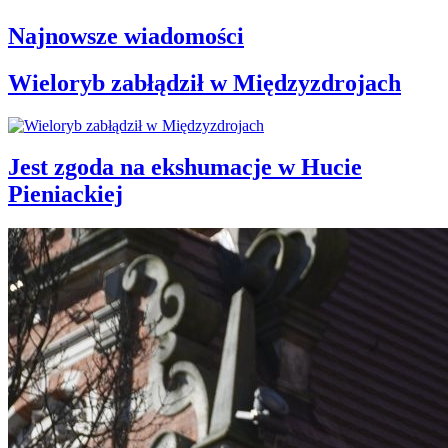
Najnowsze wiadomości
Wieloryb zabłądził w Międzyzdrojach
Jest zgoda na ekshumacje w Hucie
Pieniackiej