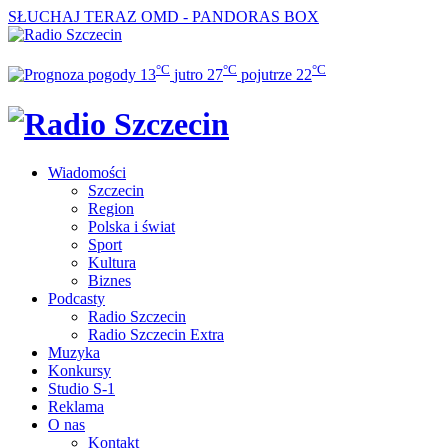
SŁUCHAJ TERAZ
OMD - PANDORAS BOX
°C
°C
°C
13
jutro
27
pojutrze
22
Wiadomości
Szczecin
Region
Polska i świat
Sport
Kultura
Biznes
Podcasty
Radio Szczecin
Radio Szczecin Extra
Muzyka
Konkursy
Studio S-1
Reklama
O nas
Kontakt