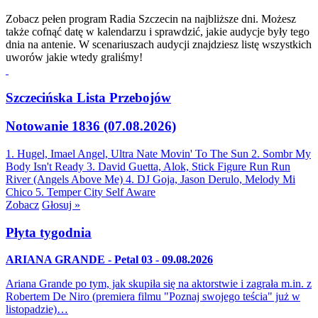
Zobacz pełen program Radia Szczecin na najbliższe dni. Możesz
także cofnąć datę w kalendarzu i sprawdzić, jakie audycje były tego
dnia na antenie. W scenariuszach audycji znajdziesz listę wszystkich
uworów jakie wtedy graliśmy!
Szczecińska Lista Przebojów
Notowanie 1836 (07.08.2026)
1. Hugel, Imael Angel, Ultra Nate
Movin' To The Sun
2. Sombr
My
Body Isn't Ready
3. David Guetta, Alok, Stick Figure
Run Run
River (Angels Above Me)
4. DJ Goja, Jason Derulo, Melody
Mi
Chico
5. Temper City
Self Aware
Zobacz
Głosuj »
Płyta tygodnia
ARIANA GRANDE - Petal 03 - 09.08.2026
Ariana Grande po tym, jak skupiła się na aktorstwie i zagrała m.in. z
Robertem De Niro (premiera filmu "Poznaj swojego teścia" już w
listopadzie)…