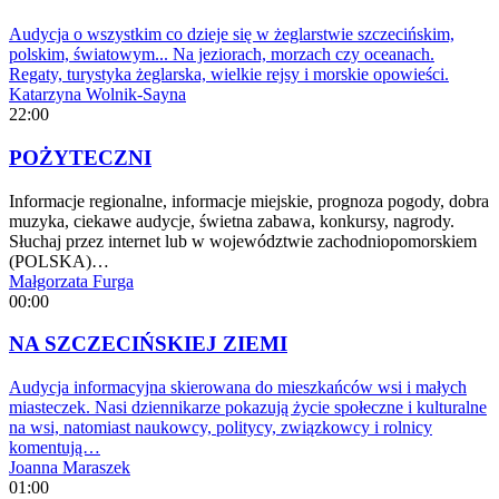
Audycja o wszystkim co dzieje się w żeglarstwie szczecińskim,
polskim, światowym... Na jeziorach, morzach czy oceanach.
Regaty, turystyka żeglarska, wielkie rejsy i morskie opowieści.
Katarzyna Wolnik-Sayna
22:00
POŻYTECZNI
Informacje regionalne, informacje miejskie, prognoza pogody, dobra
muzyka, ciekawe audycje, świetna zabawa, konkursy, nagrody.
Słuchaj przez internet lub w województwie zachodniopomorskiem
(POLSKA)…
Małgorzata Furga
00:00
NA SZCZECIŃSKIEJ ZIEMI
Audycja informacyjna skierowana do mieszkańców wsi i małych
miasteczek. Nasi dziennikarze pokazują życie społeczne i kulturalne
na wsi, natomiast naukowcy, politycy, związkowcy i rolnicy
komentują…
Joanna Maraszek
01:00