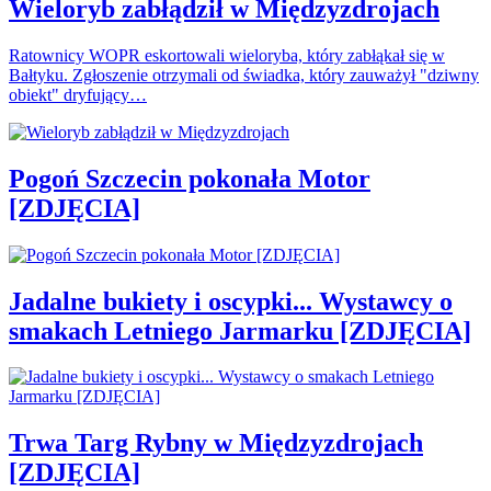
Wieloryb zabłądził w Międzyzdrojach
Ratownicy WOPR eskortowali wieloryba, który zabłąkał się w
Bałtyku. Zgłoszenie otrzymali od świadka, który zauważył "dziwny
obiekt" dryfujący…
Pogoń Szczecin pokonała Motor
[ZDJĘCIA]
Jadalne bukiety i oscypki... Wystawcy o
smakach Letniego Jarmarku [ZDJĘCIA]
Trwa Targ Rybny w Międzyzdrojach
[ZDJĘCIA]