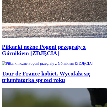
Piłkarki nożne Pogoni przegrały z
Górnikiem [ZDJĘCIA]
Tour de France kobiet. Wycofała się
triumfatorka sprzed roku