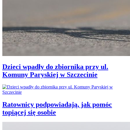
Dzieci wpadły do zbiornika przy ul.
Komuny Paryskiej w Szczecinie
Ratownicy podpowiadają, jak pomóc
topiącej się osobie