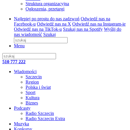
Struktura organizacyjna
Ogłoszenia, przetargi
Najlepiej po prostu do nas zadzwoń
Odwiedź nas na
Facebook-u
Odwiedź nas na X
Odwiedź nas na Instagram-ie
Odwiedź nas na TikTok-u
Szukaj nas na Spotify
Wyślij do
nas wiadomość
Szukaj
Menu
510 777 222
Wiadomości
Szczecin
Region
Polska i świat
Sport
Kultura
Biznes
Podcasty
Radio Szczecin
Radio Szczecin Extra
Muzyka
Konkursy