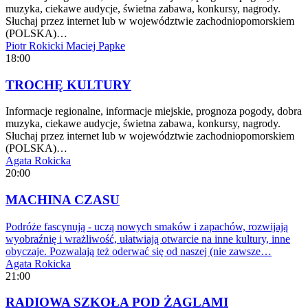
muzyka, ciekawe audycje, świetna zabawa, konkursy, nagrody.
Słuchaj przez internet lub w województwie zachodniopomorskiem
(POLSKA)…
Piotr Rokicki
Maciej Papke
18:00
TROCHĘ KULTURY
Informacje regionalne, informacje miejskie, prognoza pogody, dobra
muzyka, ciekawe audycje, świetna zabawa, konkursy, nagrody.
Słuchaj przez internet lub w województwie zachodniopomorskiem
(POLSKA)…
Agata Rokicka
20:00
MACHINA CZASU
Podróże fascynują - uczą nowych smaków i zapachów, rozwijają
wyobraźnię i wrażliwość, ułatwiają otwarcie na inne kultury, inne
obyczaje. Pozwalają też oderwać się od naszej (nie zawsze…
Agata Rokicka
21:00
RADIOWA SZKOŁA POD ŻAGLAMI