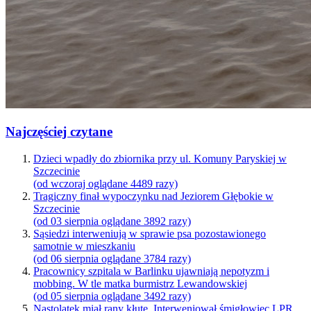
Najczęściej czytane
Dzieci wpadły do zbiornika przy ul. Komuny Paryskiej w
Szczecinie
(od wczoraj oglądane 4489 razy)
Tragiczny finał wypoczynku nad Jeziorem Głębokie w
Szczecinie
(od 03 sierpnia oglądane 3892 razy)
Sąsiedzi interweniują w sprawie psa pozostawionego
samotnie w mieszkaniu
(od 06 sierpnia oglądane 3784 razy)
Pracownicy szpitala w Barlinku ujawniają nepotyzm i
mobbing. W tle matka burmistrz Lewandowskiej
(od 05 sierpnia oglądane 3492 razy)
Nastolatek miał rany kłute. Interweniował śmigłowiec LPR