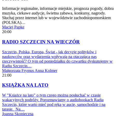
Informacje regionalne, informacje miejskie, prognoza pogody, dobra
muzyka, ciekawe audycje, świetna zabawa, konkursy, nagrody.
Słuchaj przez internet lub w województwie zachodniopomorskiem
(POLSKA)…
Maciej Papke
20:00
RADIO SZCZECIN NA WIECZÓR
Szczecin, Polska, Europa, Świat - jak decyzje polityków i
naukowców oraz wydarzenia wpływają na otaczającą nas
rzeczywistość? O tym od poniedziałku do czwartku dyskutujemy w
Radiu Szczecin…
Małgorzata Frymus
Anna Kolmer
21:00
KSIĄŻKA NA LATO
W "Książce na lato" o tym czego można posłuchać w czasie
wakacyjnych podróży. Porozmawiamy o audiobookach Radia
Szczecin, które warto mieć pod ręką w aucie, samochodzie i na
tarasie. Na…
Joanna Skonieczna