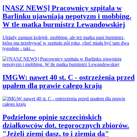
[NASZ NEWS] Pracownicy szpitala w
Barlinku ujawniają nepotyzm i mobbing.
W tle matka burmistrz Lewandowskiej
Układy zamiast kolejek, mobbing, ale też matka pani burmistrz,
która ma przebywać w szpitalu pół roku, choć miała być tam dwa
tygodnie - taki…
IMGW: nawet 40 st. C - ostrzeżenia przed
upałem dla prawie całego kraju
Podzielone opinie szczecińskich
działkowców dot. tegorocznych zbiorów.
"Jeżeli ziemi dasz, to i ziemia da"