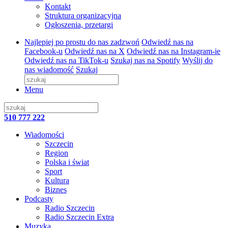
Kontakt
Struktura organizacyjna
Ogłoszenia, przetargi
Najlepiej po prostu do nas zadzwoń
Odwiedź nas na
Facebook-u
Odwiedź nas na X
Odwiedź nas na Instagram-ie
Odwiedź nas na TikTok-u
Szukaj nas na Spotify
Wyślij do
nas wiadomość
Szukaj
Menu
510 777 222
Wiadomości
Szczecin
Region
Polska i świat
Sport
Kultura
Biznes
Podcasty
Radio Szczecin
Radio Szczecin Extra
Muzyka