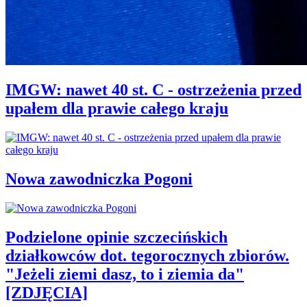
IMGW: nawet 40 st. C - ostrzeżenia przed
upałem dla prawie całego kraju
Nowa zawodniczka Pogoni
Podzielone opinie szczecińskich
działkowców dot. tegorocznych zbiorów.
"Jeżeli ziemi dasz, to i ziemia da"
[ZDJĘCIA]