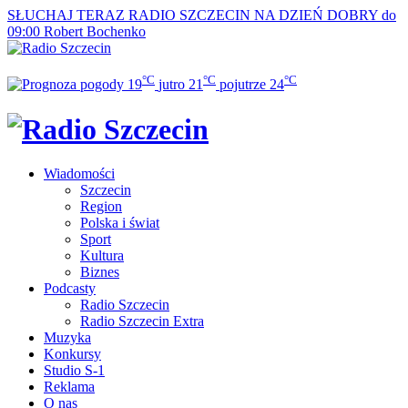
SŁUCHAJ TERAZ
RADIO SZCZECIN NA DZIEŃ DOBRY do
09:00
Robert Bochenko
°C
°C
°C
19
jutro
21
pojutrze
24
Wiadomości
Szczecin
Region
Polska i świat
Sport
Kultura
Biznes
Podcasty
Radio Szczecin
Radio Szczecin Extra
Muzyka
Konkursy
Studio S-1
Reklama
O nas