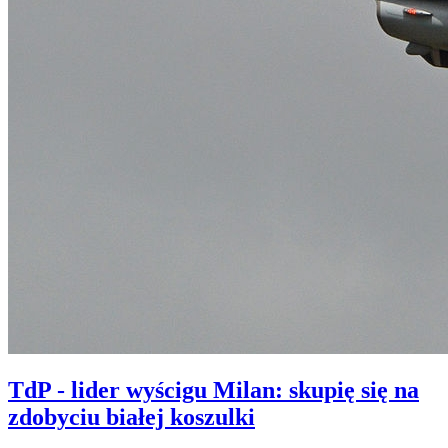
TdP - lider wyścigu Milan: skupię się na
zdobyciu białej koszulki