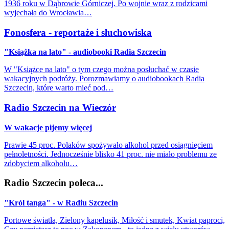
1936 roku w Dąbrowie Górniczej. Po wojnie wraz z rodzicami
wyjechała do Wrocławia…
Fonosfera - reportaże i słuchowiska
"Książka na lato" - audiobooki Radia Szczecin
W "Książce na lato" o tym czego można posłuchać w czasie
wakacyjnych podróży. Porozmawiamy o audiobookach Radia
Szczecin, które warto mieć pod…
Radio Szczecin na Wieczór
W wakacje pijemy więcej
Prawie 45 proc. Polaków spożywało alkohol przed osiągnięciem
pełnoletności. Jednocześnie blisko 41 proc. nie miało problemu ze
zdobyciem alkoholu…
Radio Szczecin poleca...
"Król tanga" - w Radiu Szczecin
Portowe światła, Zielony kapelusik, Miłość i smutek, Kwiat paproci,