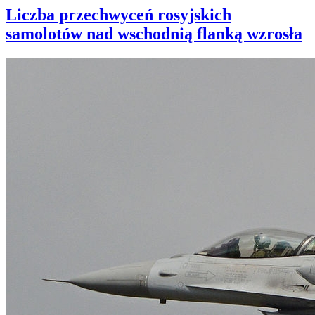
Liczba przechwyceń rosyjskich
samolotów nad wschodnią flanką wzrosła