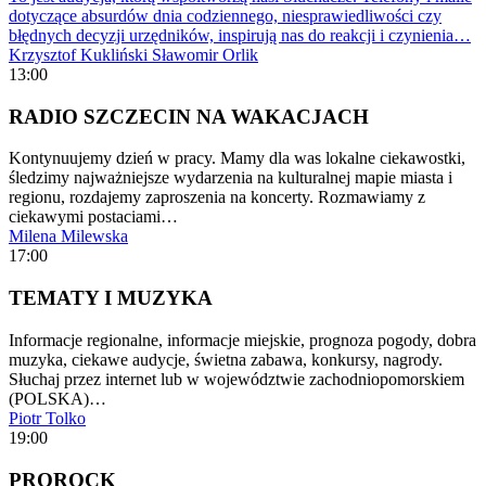
dotyczące absurdów dnia codziennego, niesprawiedliwości czy
błędnych decyzji urzędników, inspirują nas do reakcji i czynienia…
Krzysztof Kukliński
Sławomir Orlik
13:00
RADIO SZCZECIN NA WAKACJACH
Kontynuujemy dzień w pracy. Mamy dla was lokalne ciekawostki,
śledzimy najważniejsze wydarzenia na kulturalnej mapie miasta i
regionu, rozdajemy zaproszenia na koncerty. Rozmawiamy z
ciekawymi postaciami…
Milena Milewska
17:00
TEMATY I MUZYKA
Informacje regionalne, informacje miejskie, prognoza pogody, dobra
muzyka, ciekawe audycje, świetna zabawa, konkursy, nagrody.
Słuchaj przez internet lub w województwie zachodniopomorskiem
(POLSKA)…
Piotr Tolko
19:00
PROROCK