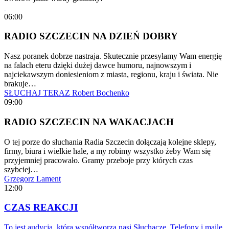
06:00
RADIO SZCZECIN NA DZIEŃ DOBRY
Nasz poranek dobrze nastraja. Skutecznie przesyłamy Wam energię
na falach eteru dzięki dużej dawce humoru, najnowszym i
najciekawszym doniesieniom z miasta, regionu, kraju i świata. Nie
brakuje…
SŁUCHAJ TERAZ
Robert Bochenko
09:00
RADIO SZCZECIN NA WAKACJACH
O tej porze do słuchania Radia Szczecin dołączają kolejne sklepy,
firmy, biura i wielkie hale, a my robimy wszystko żeby Wam się
przyjemniej pracowało. Gramy przeboje przy których czas
szybciej…
Grzegorz Lament
12:00
CZAS REAKCJI
To jest audycja, którą współtworzą nasi Słuchacze. Telefony i maile