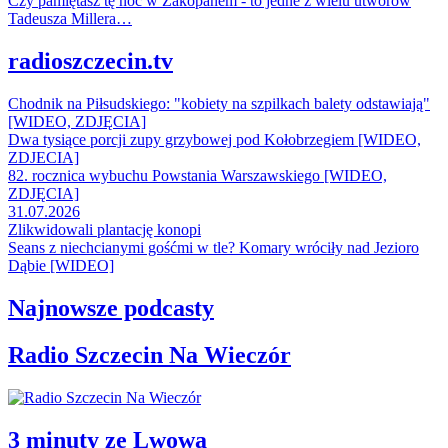
Czy pamiętasz tę noc w Zakopanem - to jedne z wielu utworów
Tadeusza Millera…
radioszczecin.tv
Chodnik na Piłsudskiego: "kobiety na szpilkach balety odstawiają"
[WIDEO, ZDJĘCIA]
Dwa tysiące porcji zupy grzybowej pod Kołobrzegiem [WIDEO,
ZDJECIA]
82. rocznica wybuchu Powstania Warszawskiego [WIDEO,
ZDJĘCIA]
31.07.2026
Zlikwidowali plantację konopi
Seans z niechcianymi gośćmi w tle? Komary wróciły nad Jezioro
Dąbie [WIDEO]
Najnowsze podcasty
Radio Szczecin Na Wieczór
3 minuty ze Lwowa