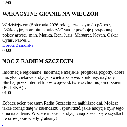
22:00
WAKACYJNE GRANIE NA WIECZÓR
W dzisiejszym (6 sierpnia 2026 roku), trwającym do północy
„Wakacyjnym graniu na wieczór” swoje przeboje przypomną
polscy artyści, m.in. Marika, Reni Jusis, Margaret, Kayah, Oskar
Cyms, Paweł…
Dorota Zamolska
00:00
NOC Z RADIEM SZCZECIN
Informacje regionalne, informacje miejskie, prognoza pogody, dobra
muzyka, ciekawe audycje, świetna zabawa, konkursy, nagrody.
Słuchaj przez internet lub w województwie zachodniopomorskiem
(POLSKA)…
01:00
Zobacz pełen program Radia Szczecin na najbliższe dni. Możesz
także cofnąć datę w kalendarzu i sprawdzić, jakie audycje były tego
dnia na antenie. W scenariuszach audycji znajdziesz listę wszystkich
uworów jakie wtedy graliśmy!