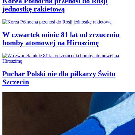
Korea Północna przenosi do Rosji
jednostkę rakietową
W czwartek minie 81 lat od zrzucenia
bomby atomowej na Hiroszimę
Puchar Polski nie dla piłkarzy Świtu
Szczecin