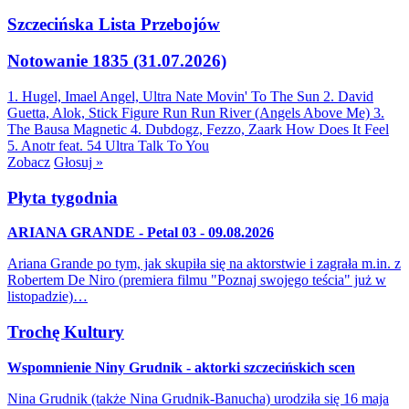
Szczecińska Lista Przebojów
Notowanie 1835 (31.07.2026)
1. Hugel, Imael Angel, Ultra Nate
Movin' To The Sun
2. David
Guetta, Alok, Stick Figure
Run Run River (Angels Above Me)
3.
The Bausa
Magnetic
4. Dubdogz, Fezzo, Zaark
How Does It Feel
5. Anotr feat. 54 Ultra
Talk To You
Zobacz
Głosuj »
Płyta tygodnia
ARIANA GRANDE - Petal 03 - 09.08.2026
Ariana Grande po tym, jak skupiła się na aktorstwie i zagrała m.in. z
Robertem De Niro (premiera filmu "Poznaj swojego teścia" już w
listopadzie)…
Trochę Kultury
Wspomnienie Niny Grudnik - aktorki szczecińskich scen
Nina Grudnik (także Nina Grudnik-Banucha) urodziła się 16 maja