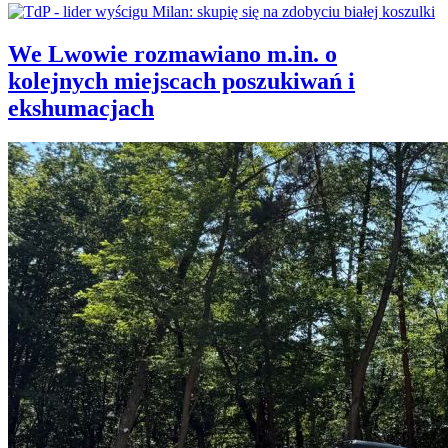
We Lwowie rozmawiano m.in. o
kolejnych miejscach poszukiwań i
ekshumacjach