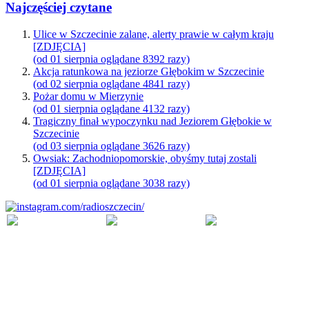
Najczęściej czytane
Ulice w Szczecinie zalane, alerty prawie w całym kraju
[ZDJĘCIA]
(od 01 sierpnia oglądane 8392 razy)
Akcja ratunkowa na jeziorze Głębokim w Szczecinie
(od 02 sierpnia oglądane 4841 razy)
Pożar domu w Mierzynie
(od 01 sierpnia oglądane 4132 razy)
Tragiczny finał wypoczynku nad Jeziorem Głębokie w
Szczecinie
(od 03 sierpnia oglądane 3626 razy)
Owsiak: Zachodniopomorskie, obyśmy tutaj zostali
[ZDJĘCIA]
(od 01 sierpnia oglądane 3038 razy)