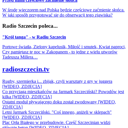
Przed nami częściowe zaćmienie słońca
W środę wieczorem nad Polską będzie częściowe zaćmienie słońca.
W jaki sposób przygotować się do obserwacji tego zjawiska?
Radio Szczecin poleca...
"Król tanga" - w Radiu Szczecin
Portowe światła, Zielony kapelusik, Miłość i smutek, Kwiat paproci,
Czy pamiętasz tę noc w Zakopanem - to jedne z wielu utworów
Tadeusza Millera…
radioszczecin.tv
Rugby, szermierka i... zbijak, czyli warsztaty z gry w juggera
[WIDEO, ZDJĘCIA]
Co przyciąga mieszkańców na Jarmark Szczeciński? Powodów jest
kilka [WIDEO, ZDJĘCIA]
Ostatni moduł pływającego doku został zwodowany [WIDEO,
ZDJĘCIA]
Letni Jarmark Szczeciński. "Coś innego, aniżeli w sklepach"
[WIDEO, ZDJĘCIA]
Plac Orła Białego w przebudowie. Część Szczecinian widzi
głównie beton [WIDEO, ZDJĘCIA]