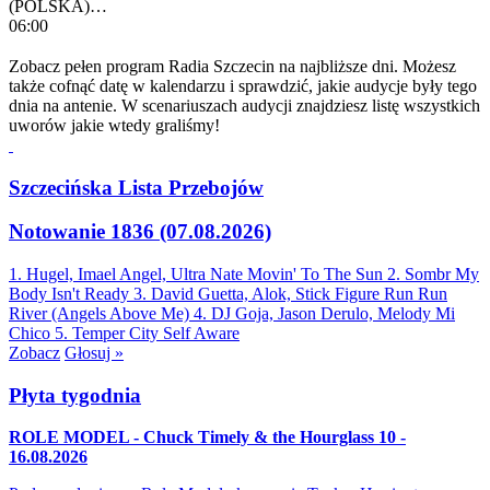
(POLSKA)…
06:00
Zobacz pełen program Radia Szczecin na najbliższe dni. Możesz
także cofnąć datę w kalendarzu i sprawdzić, jakie audycje były tego
dnia na antenie. W scenariuszach audycji znajdziesz listę wszystkich
uworów jakie wtedy graliśmy!
Szczecińska Lista Przebojów
Notowanie 1836 (07.08.2026)
1. Hugel, Imael Angel, Ultra Nate
Movin' To The Sun
2. Sombr
My
Body Isn't Ready
3. David Guetta, Alok, Stick Figure
Run Run
River (Angels Above Me)
4. DJ Goja, Jason Derulo, Melody
Mi
Chico
5. Temper City
Self Aware
Zobacz
Głosuj »
Płyta tygodnia
ROLE MODEL - Chuck Timely & the Hourglass 10 -
16.08.2026