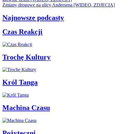
Zmiany drogowe na ulicy Andersena [WIDEO, ZDJĘCIA]
Najnowsze podcasty
Czas Reakcji
Trochę Kultury
Król Tanga
Machina Czasu
Pożyteczni