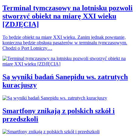
Terminal tymczasowy na lotnisku pozwoli
stworzyć obiekt na miarę XXI wieku
[ZDJĘCIA]
To będzie obiekt na miarę XXI wieku. Zanim jednak powstanie,
konieczna będzie obsługa pasażerów w terminalu tymczasowym.
Chodzi o Port Lotniczy…
Są wyniki badań Sanepidu ws. zatrutych
kuracjuszy
Smartfony znikają z polskich szkół i
przedszkoli