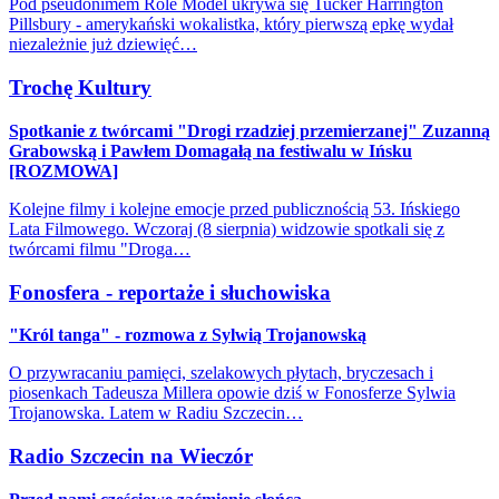
Pod pseudonimem Role Model ukrywa się Tucker Harrington
Pillsbury - amerykański wokalistka, który pierwszą epkę wydał
niezależnie już dziewięć…
Trochę Kultury
Spotkanie z twórcami "Drogi rzadziej przemierzanej" Zuzanną
Grabowską i Pawłem Domagałą na festiwalu w Ińsku
[ROZMOWA]
Kolejne filmy i kolejne emocje przed publicznością 53. Ińskiego
Lata Filmowego. Wczoraj (8 sierpnia) widzowie spotkali się z
twórcami filmu "Droga…
Fonosfera - reportaże i słuchowiska
"Król tanga" - rozmowa z Sylwią Trojanowską
O przywracaniu pamięci, szelakowych płytach, bryczesach i
piosenkach Tadeusza Millera opowie dziś w Fonosferze Sylwia
Trojanowska. Latem w Radiu Szczecin…
Radio Szczecin na Wieczór