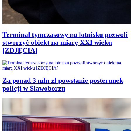
Terminal tymczasowy na lotnisku pozwoli
stworzyć obiekt na miarę XXI wieku
[ZDJĘCIA]
Za ponad 3 mln zł powstanie posterunek
policji w Sławoborzu