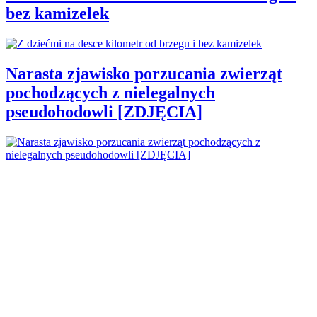
bez kamizelek
Narasta zjawisko porzucania zwierząt
pochodzących z nielegalnych
pseudohodowli [ZDJĘCIA]