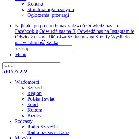
Kontakt
Struktura organizacyjna
Ogłoszenia, przetargi
Najlepiej po prostu do nas zadzwoń
Odwiedź nas na
Facebook-u
Odwiedź nas na X
Odwiedź nas na Instagram-ie
Odwiedź nas na TikTok-u
Szukaj nas na Spotify
Wyślij do
nas wiadomość
Szukaj
Menu
510 777 222
Wiadomości
Szczecin
Region
Polska i świat
Sport
Kultura
Biznes
Podcasty
Radio Szczecin
Radio Szczecin Extra
Muzyka