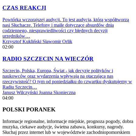
CZAS REAKCJI
Powtórka wczorajszej audycji. To jest audycja, którą współtworzą
nasi Słuchacze. Telefony i maile dotyczące absurdów dnia
codziennego, niesprawiedliwości czy błędnych decyzji
urzędników…
Krzysztof Kukliński
Sławomir Orlik
02:00
RADIO SZCZECIN NA WIECZÓR
Szczecin, Polska, Europa, Świat - jak decyzje polityków i
naukowców oraz wydarzenia wpływają na otaczającą nas
rzeczywistość? O tym od poniedziałku do czwartku dyskutujemy w
Radiu Szczecin…
Janusz Wilczyński
Joanna Skonieczna
04:00
POLSKI PORANEK
Informacje regionalne, informacje miejskie, prognoza pogody, dobra
muzyka, ciekawe audycje, świetna zabawa, konkursy, nagrody.
Słuchaj przez internet lub w województwie zachodniopomorskiem