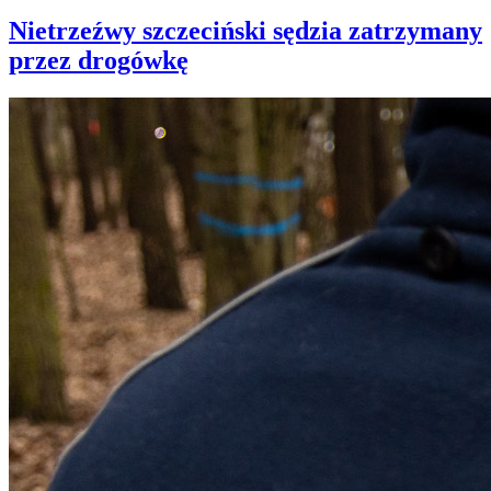
Nietrzeźwy szczeciński sędzia zatrzymany
przez drogówkę