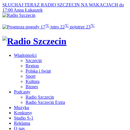
SŁUCHAJ TERAZ
RADIO SZCZECIN NA WAKACJACH do
17:00
Anna Łukaszek
°C
°C
°C
17
jutro
22
pojutrze
23
Wiadomości
Szczecin
Region
Polska i świat
Sport
Kultura
Biznes
Podcasty
Radio Szczecin
Radio Szczecin Extra
Muzyka
Konkursy
Studio S-1
Reklama
O nas