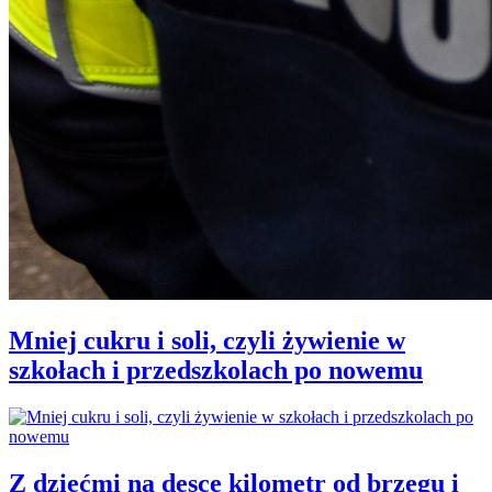
Mniej cukru i soli, czyli żywienie w
szkołach i przedszkolach po nowemu
Z dziećmi na desce kilometr od brzegu i