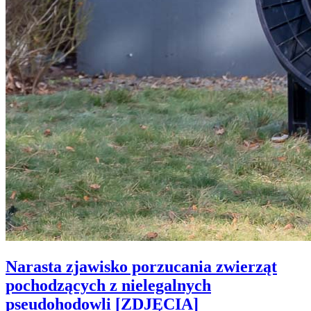
Narasta zjawisko porzucania zwierząt
pochodzących z nielegalnych
pseudohodowli [ZDJĘCIA]