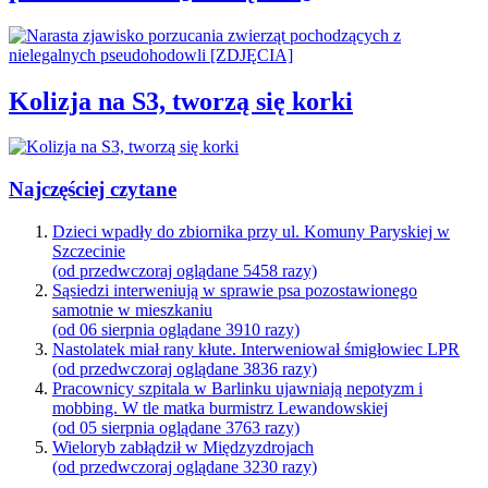
Kolizja na S3, tworzą się korki
Najczęściej czytane
Dzieci wpadły do zbiornika przy ul. Komuny Paryskiej w
Szczecinie
(od przedwczoraj oglądane 5458 razy)
Sąsiedzi interweniują w sprawie psa pozostawionego
samotnie w mieszkaniu
(od 06 sierpnia oglądane 3910 razy)
Nastolatek miał rany kłute. Interweniował śmigłowiec LPR
(od przedwczoraj oglądane 3836 razy)
Pracownicy szpitala w Barlinku ujawniają nepotyzm i
mobbing. W tle matka burmistrz Lewandowskiej
(od 05 sierpnia oglądane 3763 razy)
Wieloryb zabłądził w Międzyzdrojach
(od przedwczoraj oglądane 3230 razy)