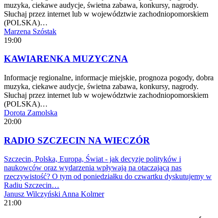
muzyka, ciekawe audycje, świetna zabawa, konkursy, nagrody.
Słuchaj przez internet lub w województwie zachodniopomorskiem
(POLSKA)…
Marzena Szóstak
19:00
KAWIARENKA MUZYCZNA
Informacje regionalne, informacje miejskie, prognoza pogody, dobra
muzyka, ciekawe audycje, świetna zabawa, konkursy, nagrody.
Słuchaj przez internet lub w województwie zachodniopomorskiem
(POLSKA)…
Dorota Zamolska
20:00
RADIO SZCZECIN NA WIECZÓR
Szczecin, Polska, Europa, Świat - jak decyzje polityków i
naukowców oraz wydarzenia wpływają na otaczającą nas
rzeczywistość? O tym od poniedziałku do czwartku dyskutujemy w
Radiu Szczecin…
Janusz Wilczyński
Anna Kolmer
21:00