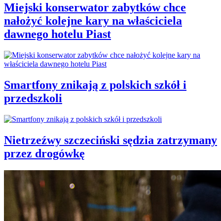
Miejski konserwator zabytków chce
nałożyć kolejne kary na właściciela
dawnego hotelu Piast
Smartfony znikają z polskich szkół i
przedszkoli
Nietrzeźwy szczeciński sędzia zatrzymany
przez drogówkę