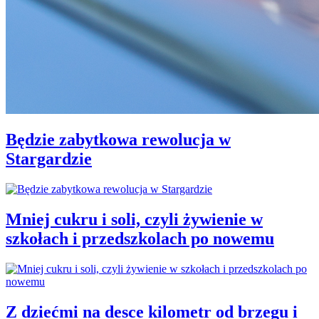
Będzie zabytkowa rewolucja w
Stargardzie
Mniej cukru i soli, czyli żywienie w
szkołach i przedszkolach po nowemu
Z dziećmi na desce kilometr od brzegu i