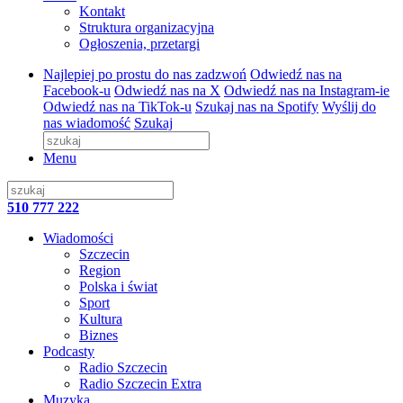
Kontakt
Struktura organizacyjna
Ogłoszenia, przetargi
Najlepiej po prostu do nas zadzwoń
Odwiedź nas na
Facebook-u
Odwiedź nas na X
Odwiedź nas na Instagram-ie
Odwiedź nas na TikTok-u
Szukaj nas na Spotify
Wyślij do
nas wiadomość
Szukaj
Menu
510 777 222
Wiadomości
Szczecin
Region
Polska i świat
Sport
Kultura
Biznes
Podcasty
Radio Szczecin
Radio Szczecin Extra
Muzyka