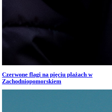
Czerwone flagi na pięciu plażach w
Zachodniopomorskiem