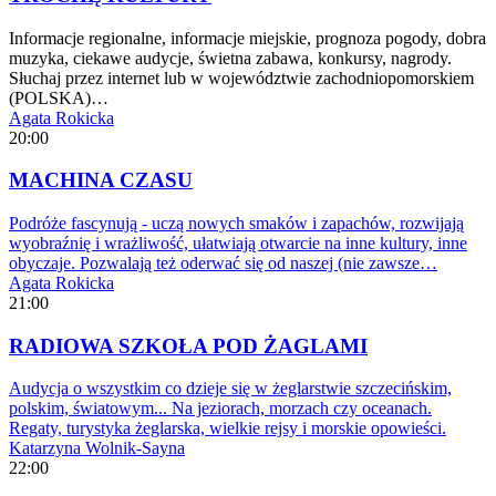
Informacje regionalne, informacje miejskie, prognoza pogody, dobra
muzyka, ciekawe audycje, świetna zabawa, konkursy, nagrody.
Słuchaj przez internet lub w województwie zachodniopomorskiem
(POLSKA)…
Agata Rokicka
20:00
MACHINA CZASU
Podróże fascynują - uczą nowych smaków i zapachów, rozwijają
wyobraźnię i wrażliwość, ułatwiają otwarcie na inne kultury, inne
obyczaje. Pozwalają też oderwać się od naszej (nie zawsze…
Agata Rokicka
21:00
RADIOWA SZKOŁA POD ŻAGLAMI
Audycja o wszystkim co dzieje się w żeglarstwie szczecińskim,
polskim, światowym... Na jeziorach, morzach czy oceanach.
Regaty, turystyka żeglarska, wielkie rejsy i morskie opowieści.
Katarzyna Wolnik-Sayna
22:00