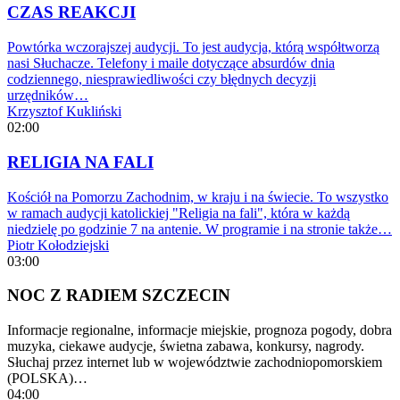
CZAS REAKCJI
Powtórka wczorajszej audycji. To jest audycja, którą współtworzą
nasi Słuchacze. Telefony i maile dotyczące absurdów dnia
codziennego, niesprawiedliwości czy błędnych decyzji
urzędników…
Krzysztof Kukliński
02:00
RELIGIA NA FALI
Kościół na Pomorzu Zachodnim, w kraju i na świecie. To wszystko
w ramach audycji katolickiej "Religia na fali", która w każdą
niedzielę po godzinie 7 na antenie. W programie i na stronie także…
Piotr Kołodziejski
03:00
NOC Z RADIEM SZCZECIN
Informacje regionalne, informacje miejskie, prognoza pogody, dobra
muzyka, ciekawe audycje, świetna zabawa, konkursy, nagrody.
Słuchaj przez internet lub w województwie zachodniopomorskiem
(POLSKA)…
04:00