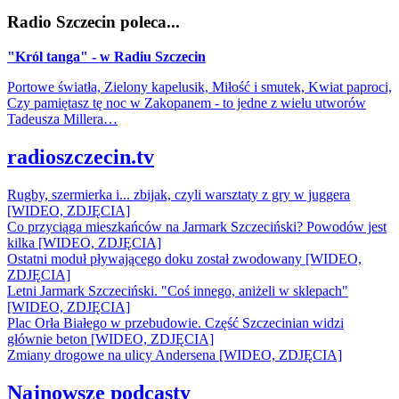
Radio Szczecin poleca...
"Król tanga" - w Radiu Szczecin
Portowe światła, Zielony kapelusik, Miłość i smutek, Kwiat paproci,
Czy pamiętasz tę noc w Zakopanem - to jedne z wielu utworów
Tadeusza Millera…
radioszczecin.tv
Rugby, szermierka i... zbijak, czyli warsztaty z gry w juggera
[WIDEO, ZDJĘCIA]
Co przyciąga mieszkańców na Jarmark Szczeciński? Powodów jest
kilka [WIDEO, ZDJĘCIA]
Ostatni moduł pływającego doku został zwodowany [WIDEO,
ZDJĘCIA]
Letni Jarmark Szczeciński. "Coś innego, aniżeli w sklepach"
[WIDEO, ZDJĘCIA]
Plac Orła Białego w przebudowie. Część Szczecinian widzi
głównie beton [WIDEO, ZDJĘCIA]
Zmiany drogowe na ulicy Andersena [WIDEO, ZDJĘCIA]
Najnowsze podcasty