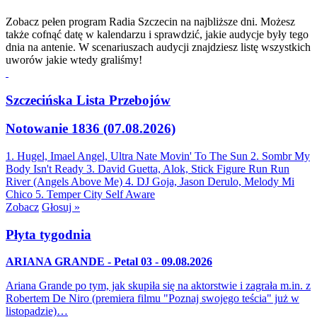
Zobacz pełen program Radia Szczecin na najbliższe dni. Możesz
także cofnąć datę w kalendarzu i sprawdzić, jakie audycje były tego
dnia na antenie. W scenariuszach audycji znajdziesz listę wszystkich
uworów jakie wtedy graliśmy!
Szczecińska Lista Przebojów
Notowanie 1836 (07.08.2026)
1. Hugel, Imael Angel, Ultra Nate
Movin' To The Sun
2. Sombr
My
Body Isn't Ready
3. David Guetta, Alok, Stick Figure
Run Run
River (Angels Above Me)
4. DJ Goja, Jason Derulo, Melody
Mi
Chico
5. Temper City
Self Aware
Zobacz
Głosuj »
Płyta tygodnia
ARIANA GRANDE - Petal 03 - 09.08.2026
Ariana Grande po tym, jak skupiła się na aktorstwie i zagrała m.in. z
Robertem De Niro (premiera filmu "Poznaj swojego teścia" już w
listopadzie)…