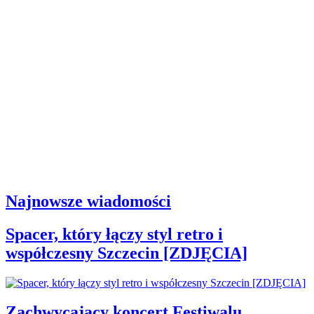
Najnowsze wiadomości
Spacer, który łączy styl retro i
współczesny Szczecin [ZDJĘCIA]
Zachwycający koncert Festiwalu