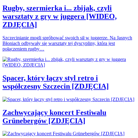
Rugby, szermierka i... zbijak, czyli
warsztaty z gry w juggera [WIDEO,
ZDJĘCIA]
Szczecinianie mogli spróbować swoich sił w juggerze. Na Jasnych
Błoniach odbywały się warsztaty tej dyscypliny, która jest
połączeniem rugby…
Spacer, który łączy styl retro i
współczesny Szczecin [ZDJĘCIA]
Zachwycający koncert Festiwalu
Grünebergów [ZDJĘCIA]