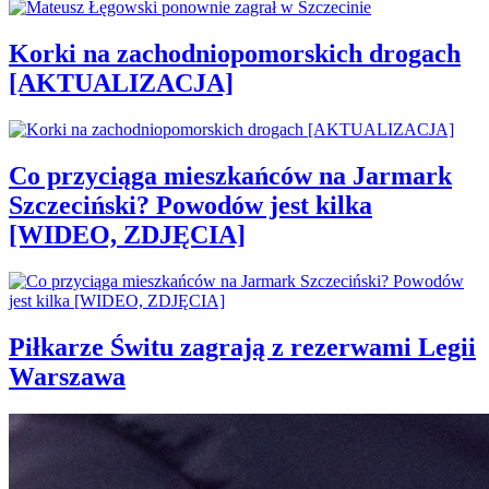
Korki na zachodniopomorskich drogach
[AKTUALIZACJA]
Co przyciąga mieszkańców na Jarmark
Szczeciński? Powodów jest kilka
[WIDEO, ZDJĘCIA]
Piłkarze Świtu zagrają z rezerwami Legii
Warszawa