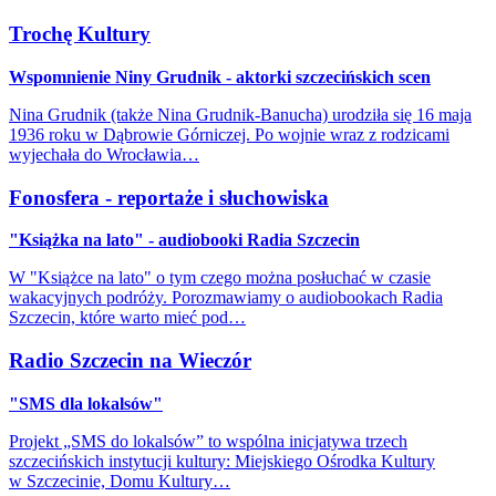
Trochę Kultury
Wspomnienie Niny Grudnik - aktorki szczecińskich scen
Nina Grudnik (także Nina Grudnik-Banucha) urodziła się 16 maja
1936 roku w Dąbrowie Górniczej. Po wojnie wraz z rodzicami
wyjechała do Wrocławia…
Fonosfera - reportaże i słuchowiska
"Książka na lato" - audiobooki Radia Szczecin
W "Książce na lato" o tym czego można posłuchać w czasie
wakacyjnych podróży. Porozmawiamy o audiobookach Radia
Szczecin, które warto mieć pod…
Radio Szczecin na Wieczór
"SMS dla lokalsów"
Projekt „SMS do lokalsów” to wspólna inicjatywa trzech
szczecińskich instytucji kultury: Miejskiego Ośrodka Kultury
w Szczecinie, Domu Kultury…