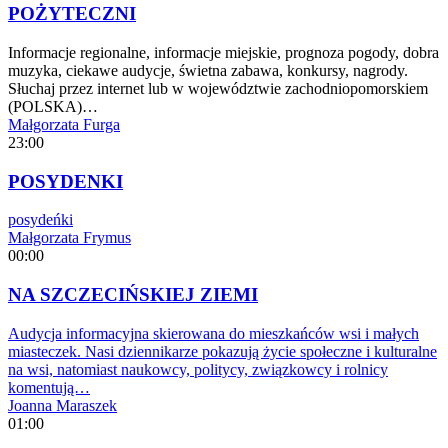
POŻYTECZNI
Informacje regionalne, informacje miejskie, prognoza pogody, dobra
muzyka, ciekawe audycje, świetna zabawa, konkursy, nagrody.
Słuchaj przez internet lub w województwie zachodniopomorskiem
(POLSKA)…
Małgorzata Furga
23:00
POSYDENKI
posydeńki
Małgorzata Frymus
00:00
NA SZCZECIŃSKIEJ ZIEMI
Audycja informacyjna skierowana do mieszkańców wsi i małych
miasteczek. Nasi dziennikarze pokazują życie społeczne i kulturalne
na wsi, natomiast naukowcy, politycy, związkowcy i rolnicy
komentują…
Joanna Maraszek
01:00