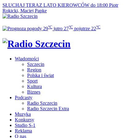
SŁUCHAJ TERAZ
LATO KIEROWCÓW do 18:00
Piotr
Rokicki, Maciej Papke
°C
°C
°C
29
jutro
27
pojutrze
22
Wiadomości
Szczecin
Region
Polska i świat
Sport
Kultura
Biznes
Podcasty
Radio Szczecin
Radio Szczecin Extra
Muzyka
Konkursy
Studio S-1
Reklama
O nas