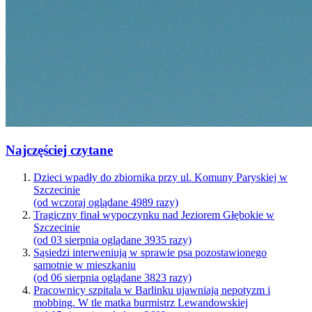
Najczęściej czytane
Dzieci wpadły do zbiornika przy ul. Komuny Paryskiej w
Szczecinie
(od wczoraj oglądane 4989 razy)
Tragiczny finał wypoczynku nad Jeziorem Głębokie w
Szczecinie
(od 03 sierpnia oglądane 3935 razy)
Sąsiedzi interweniują w sprawie psa pozostawionego
samotnie w mieszkaniu
(od 06 sierpnia oglądane 3823 razy)
Pracownicy szpitala w Barlinku ujawniają nepotyzm i
mobbing. W tle matka burmistrz Lewandowskiej