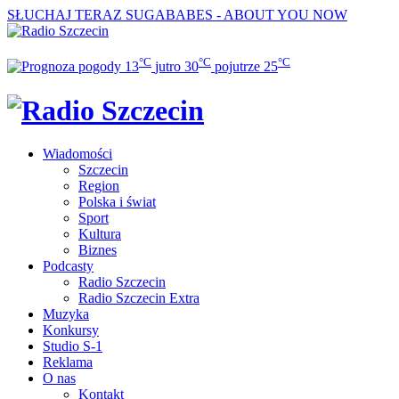
SŁUCHAJ TERAZ
SUGABABES - ABOUT YOU NOW
°C
°C
°C
13
jutro
30
pojutrze
25
Wiadomości
Szczecin
Region
Polska i świat
Sport
Kultura
Biznes
Podcasty
Radio Szczecin
Radio Szczecin Extra
Muzyka
Konkursy
Studio S-1
Reklama
O nas
Kontakt