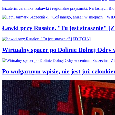
Biżuteria, ceramika, zabawki i regionalne przysmaki. Na Jasnych Bł
Ławki przy Rusałce. "Tu jest strasznie" 
Wirtualny spacer po Dolinie Dolnej Odry
Po wulgarnym wpisie, nie jest już członki