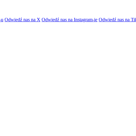
-u
Odwiedź nas na X
Odwiedź nas na Instagram-ie
Odwiedź nas na Ti