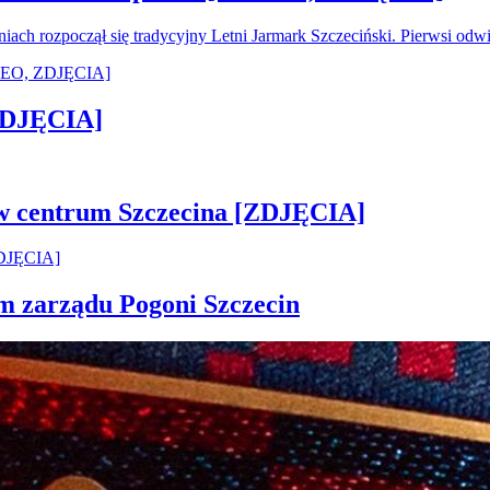
oniach rozpoczął się tradycyjny Letni Jarmark Szczeciński. Pierwsi od
[ZDJĘCIA]
 w centrum Szczecina [ZDJĘCIA]
em zarządu Pogoni Szczecin