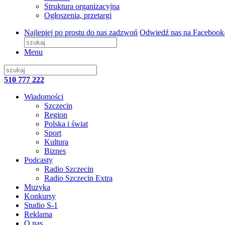
Struktura organizacyjna
Ogłoszenia, przetargi
Najlepiej po prostu do nas zadzwoń
Odwiedź nas na Facebook
Menu
510 777 222
Wiadomości
Szczecin
Region
Polska i świat
Sport
Kultura
Biznes
Podcasty
Radio Szczecin
Radio Szczecin Extra
Muzyka
Konkursy
Studio S-1
Reklama
O nas