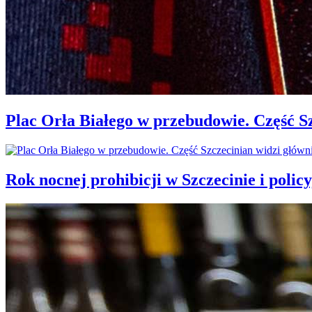
Plac Orła Białego w przebudowie. Część 
Rok nocnej prohibicji w Szczecinie i policy