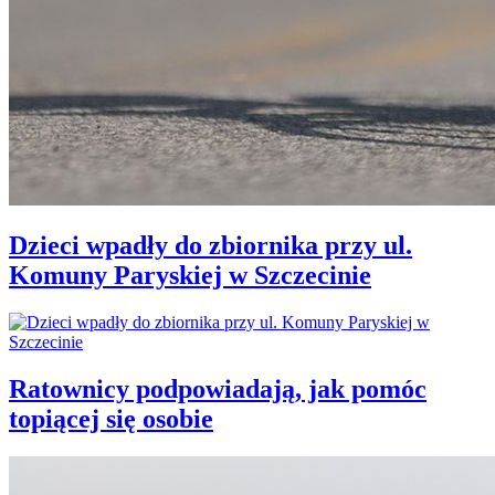
Dzieci wpadły do zbiornika przy ul.
Komuny Paryskiej w Szczecinie
Ratownicy podpowiadają, jak pomóc
topiącej się osobie