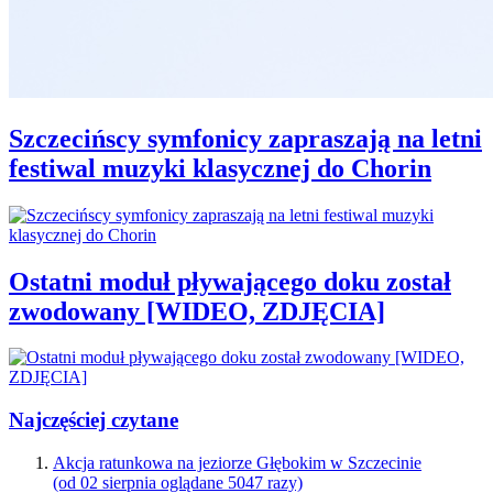
Szczecińscy symfonicy zapraszają na letni
festiwal muzyki klasycznej do Chorin
Ostatni moduł pływającego doku został
zwodowany [WIDEO, ZDJĘCIA]
Najczęściej czytane
Akcja ratunkowa na jeziorze Głębokim w Szczecinie
(od 02 sierpnia oglądane 5047 razy)