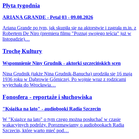
Płyta tygodnia
ARIANA GRANDE - Petal 03 - 09.08.2026
Ariana Grande po tym, jak skupiła się na aktorstwie i zagrała m.in. z
Robertem De Niro (premiera filmu "Poznaj swojego teścia" już w
listopadzie)…
Trochę Kultury
Wspomnienie Niny Grudnik - aktorki szczecińskich scen
Nina Grudnik (także Nina Grudnik-Banucha) urodziła się 16 maja
1936 roku w Dąbrowie Górniczej. Po wojnie wraz z rodzicami
wyjechała do Wrocławia…
Fonosfera - reportaże i słuchowiska
"Książka na lato" - audiobooki Radia Szczecin
W "Książce na lato" o tym czego można posłuchać w czasie
wakacyjnych podróży. Porozmawiamy o audiobookach Radia
Szczecin, które warto mieć pod…