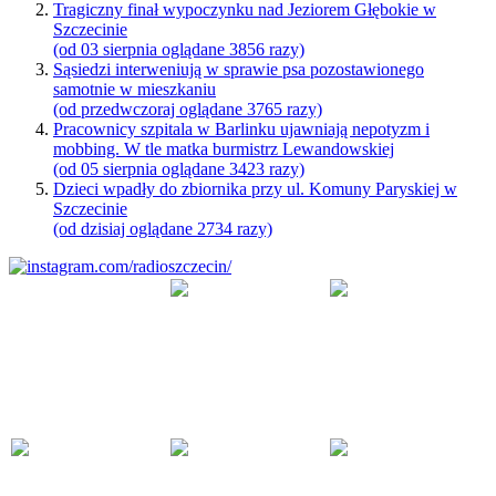
Tragiczny finał wypoczynku nad Jeziorem Głębokie w
Szczecinie
(od 03 sierpnia oglądane 3856 razy)
Sąsiedzi interweniują w sprawie psa pozostawionego
samotnie w mieszkaniu
(od przedwczoraj oglądane 3765 razy)
Pracownicy szpitala w Barlinku ujawniają nepotyzm i
mobbing. W tle matka burmistrz Lewandowskiej
(od 05 sierpnia oglądane 3423 razy)
Dzieci wpadły do zbiornika przy ul. Komuny Paryskiej w
Szczecinie
(od dzisiaj oglądane 2734 razy)