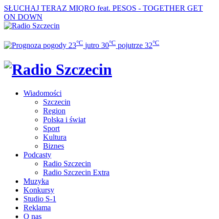
SŁUCHAJ TERAZ
MIQRO feat. PESOS - TOGETHER GET
ON DOWN
°C
°C
°C
23
jutro
30
pojutrze
32
Wiadomości
Szczecin
Region
Polska i świat
Sport
Kultura
Biznes
Podcasty
Radio Szczecin
Radio Szczecin Extra
Muzyka
Konkursy
Studio S-1
Reklama
O nas