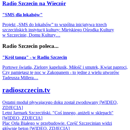
Radio Szczecin na Wieczór
"SMS dla lokalsów"
Projekt „SMS do lokalsów” to wspólna inicjatywa trzech
szczecińskich instytucji kultury: Miejskiego Ośrodka Kultury
w Szczecinie, Domu Kultury…
Radio Szczecin poleca...
"Król tanga" - w Radiu Szczecin
Portowe światła, Zielony kapelusik, Miłość i smutek, Kwiat paproci,
Czy pamiętasz tę noc w Zakopanem - to jedne z wielu utworów
Tadeusza Millera…
radioszczecin.tv
Ostatni moduł pływającego doku został zwodowany [WIDEO,
ZDJĘCIA]
Letni Jarmark Szczeciński. "Coś innego, aniżeli w sklepach"
[WIDEO, ZDJĘCIA]
Plac Orła Białego w przebudowie. Część Szczecinian widzi
głównie beton [WIDEO, ZDJĘCIA]