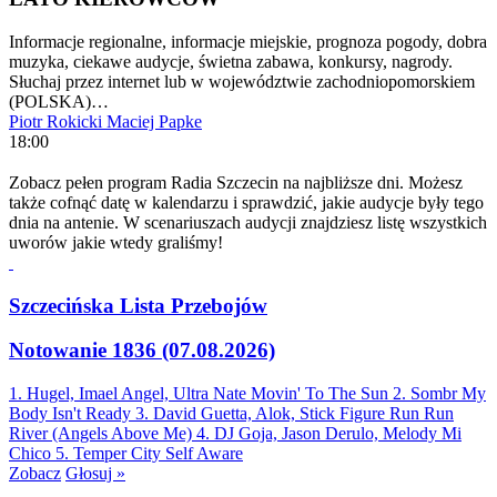
Informacje regionalne, informacje miejskie, prognoza pogody, dobra
muzyka, ciekawe audycje, świetna zabawa, konkursy, nagrody.
Słuchaj przez internet lub w województwie zachodniopomorskiem
(POLSKA)…
Piotr Rokicki
Maciej Papke
18:00
Zobacz pełen program Radia Szczecin na najbliższe dni. Możesz
także cofnąć datę w kalendarzu i sprawdzić, jakie audycje były tego
dnia na antenie. W scenariuszach audycji znajdziesz listę wszystkich
uworów jakie wtedy graliśmy!
Szczecińska Lista Przebojów
Notowanie 1836 (07.08.2026)
1. Hugel, Imael Angel, Ultra Nate
Movin' To The Sun
2. Sombr
My
Body Isn't Ready
3. David Guetta, Alok, Stick Figure
Run Run
River (Angels Above Me)
4. DJ Goja, Jason Derulo, Melody
Mi
Chico
5. Temper City
Self Aware
Zobacz
Głosuj »