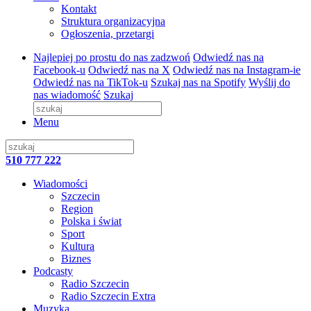
Kontakt
Struktura organizacyjna
Ogłoszenia, przetargi
Najlepiej po prostu do nas zadzwoń
Odwiedź nas na
Facebook-u
Odwiedź nas na X
Odwiedź nas na Instagram-ie
Odwiedź nas na TikTok-u
Szukaj nas na Spotify
Wyślij do
nas wiadomość
Szukaj
Menu
510 777 222
Wiadomości
Szczecin
Region
Polska i świat
Sport
Kultura
Biznes
Podcasty
Radio Szczecin
Radio Szczecin Extra
Muzyka