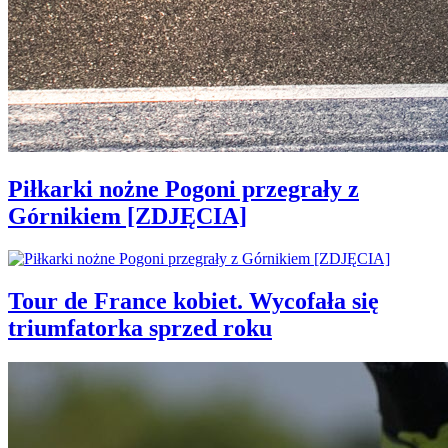
Piłkarki nożne Pogoni przegrały z
Górnikiem [ZDJĘCIA]
Tour de France kobiet. Wycofała się
triumfatorka sprzed roku